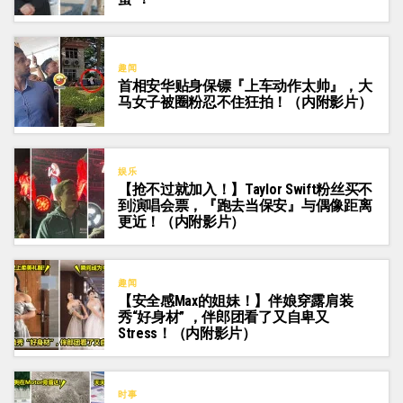
趣闻
首相安华贴身保镖『上车动作太帅』，大
马女子被圈粉忍不住狂拍！（内附影片）
娱乐
【抢不过就加入！】Taylor Swift粉丝买不
到演唱会票，『跑去当保安』与偶像距离
更近！（内附影片）
趣闻
【安全感Max的姐妹！】伴娘穿露肩装
秀“好身材” ，伴郎团看了又自卑又
Stress！（内附影片）
时事