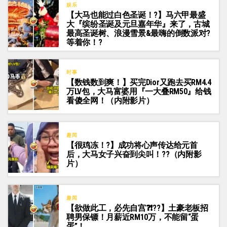
娱乐
【大马也能过白色圣诞！?】马六甲最盛
大『缤纷圣诞及元旦嘉年华』来了，古城
最高圣诞树、浪漫雪景&最嗨的倒数派对?
等着你！?
时事
【数钱数到爽！】买完Dior又跑去买RM4.4
万LV包，大马富婆用『一大叠RM50』给钱
看傻全网！（内附影片）
趣闻
【很鸡冻！?】成功将心声传达给元首
后，大马女子兴奋到尖叫！??（内附影
片）
趣闻
【欲做此工，必先自宫❓❗??】土豪老板招
聘男保镖！月薪近RM10万，不能留“蛋
蛋”！