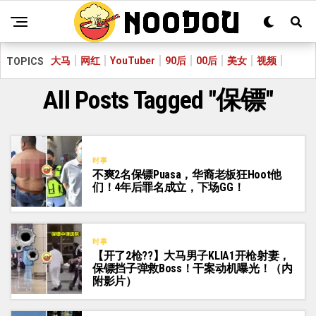
大马
网红
YouTuber
90后
00后
美女
视频
TOPICS
All Posts Tagged "保镖"
时事
不爽2名保镖Puasa，华裔老板狂Hoot他
们！4年后罪名成立，下场GG！
时事
【开了2枪??】大马男子KLIA1开枪射妻，
保镖挡子弹救Boss！干案动机曝光！（内
附影片）