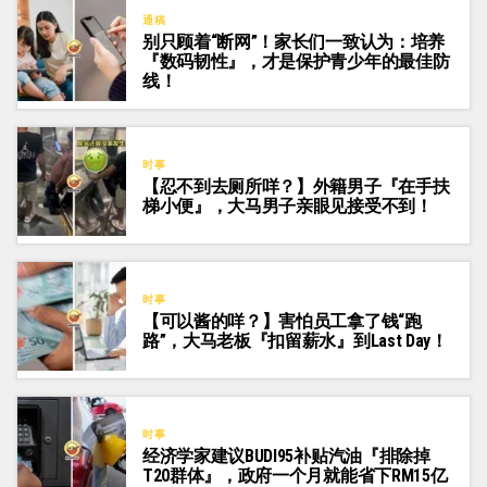
通稿
别只顾着“断网”！家长们一致认为：培养
『数码韧性』，才是保护青少年的最佳防
线！
时事
【忍不到去厕所咩？】外籍男子『在手扶
梯小便』，大马男子亲眼见接受不到！
时事
【可以酱的咩？】害怕员工拿了钱“跑
路”，大马老板『扣留薪水』到Last Day！
时事
经济学家建议BUDI95补贴汽油『排除掉
T20群体』，政府一个月就能省下RM15亿