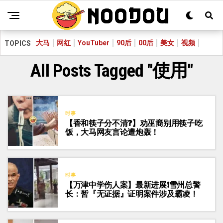
大马
网红
YouTuber
90后
00后
美女
视频
TOPICS
All Posts Tagged "使用"
时事
【香和筷子分不清❓】劝巫裔别用筷子吃
饭，大马网友言论遭炮轰！
时事
【万津中学伤人案】最新进展❗雪州总警
长：暂『无证据』证明案件涉及霸凌！