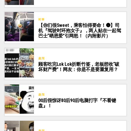
时事
【你们很Sweet，乘客怕得要命！🌚】司
机『驾驶时环抱女子』，两人贴在一起驾
巴士“晒恩爱”引网怒！（内附影片）
趣闻
顾客吃完Lok Lok折断竹签，老板想收“破
坏财产费”！网友：你是不是要重复用？
趣闻
00后很惊讶80后90后电脑打字『不看键
盘』！
趣闻