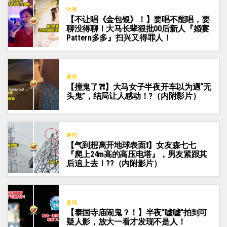
时事
【不让唱《金包银》！】要唱不能唱，要
聊没得聊！大马长辈狠批00后新人『婚宴
Pattern多多』扫兴又得罪人！
趣闻
【撞鬼了❓❗】大马女子半夜开车以为遇“无
头鬼”，结局让人感动！?（内附影片）
趣闻
【气到想离开地球表面❗】女友森七七
『爬上24m高的高压电塔』，男友紧跟其
后追上去！??（内附影片）
趣闻
【泰国寺庙闹鬼？！】半夜“嘘嘘”拍到可
疑人影，放大一看才发现不是人！