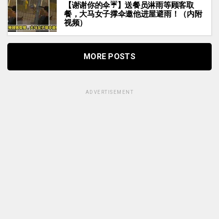
【谢谢你的伞☔】送餐员淋雨等顾客取
餐，大马女子撑伞邀他进屋避雨！（内附
视频）
MORE POSTS
ADVERTISEMENT