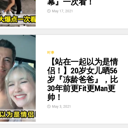
幕』一次看！
May 17, 2021
时事
【站在一起以为是情
侣！】20岁女儿晒56
岁『冻龄爸爸』，比
30年前更Fit更Man更
帅！
May 3, 2021