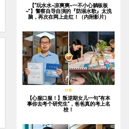
【“玩水水~凉爽爽~一不小心躺板板
~”】警察自导自演的『防溺水歌』太洗
脑，再次在网上走红！（内附影片）
时事
【心服口服！】叛逆期女儿一句“有本
事你去考个研究生”，爸爸真的考上名
校！