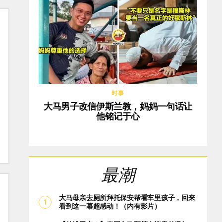
时事
大马男子改信伊斯兰教，妈妈一句话让
他铭记于心
最潮
大马母亲去厕所拜托保安帮看车里孩子，回来
看到这一幕超感动！（内有影片）