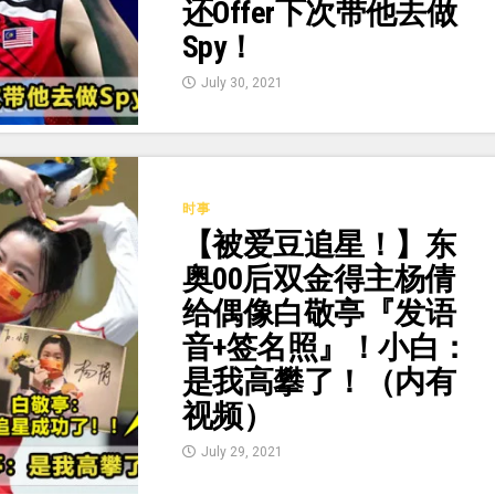
还Offer下次带他去做
Spy！
July 30, 2021
时事
【被爱豆追星！】东
奥00后双金得主杨倩
给偶像白敬亭『发语
音+签名照』！小白：
是我高攀了！（内有
视频）
July 29, 2021