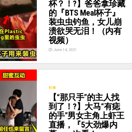
杯？！?】爸爸拿珍藏
的『BTS Meal杯子』
装虫虫钓鱼，女儿崩
溃欲哭无泪！（内有
视频）
June 14, 2021
时事
【“那只手”的主人找
到了！?】大马“有痣
的手”男女主角上虾王
直播，『5大劲爆内