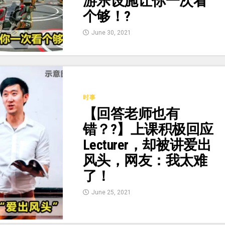
游乐设施让你一次看
个够！?
June 30, 2021
时事
【回答老师也有
错？?】上课积极回应
Lecturer，却被讲爱出
风头，网友：我太难
了！
June 25, 2021