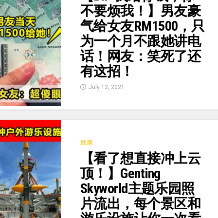
不要烦我！】男友豪
气给女友RM1500，只
为一个月不跟她讲电
话！网友：笑死了还
有这招！
July 12, 2021
好康
【看了想直接冲上云
顶！】Genting
Skyworld主题乐园照
片流出，每个景区和