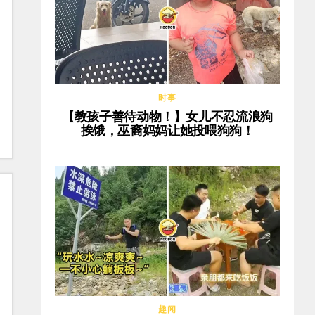
时事
【教孩子善待动物！】女儿不忍流浪狗
挨饿，巫裔妈妈让她投喂狗狗！
趣闻