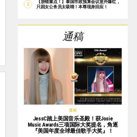
【放错重点！】泰国市政预算会议意外爆红，
只因女公务员太吸睛！本尊现身回应！
通稿
通稿
JessC踏上美国音乐圣殿！获Josie
Music Awards三项国际大奖提名，角逐
『美国年度全球最佳歌手大奖』！