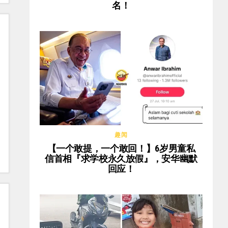
名！
趣闻
【一个敢提，一个敢回！】6岁男童私
信首相『求学校永久放假』，安华幽默
回应！