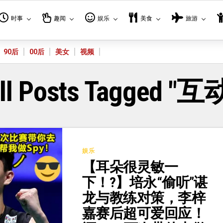
时事
趣闻
娱乐
美食
旅游
90后
00后
美女
视频
ll Posts Tagged "互
娱乐
【耳朵很灵敏一
下！?】培永“偷听”谌
龙与教练对策，李梓
嘉赛后超可爱回应！