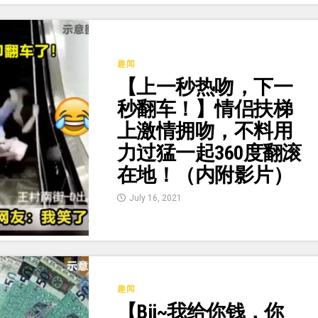
趣闻
【上一秒热吻，下一
秒翻车！】情侣扶梯
上激情拥吻，不料用
力过猛一起360度翻滚
在地！（内附影片）
July 16, 2021
趣闻
【Bii~我给你钱，你