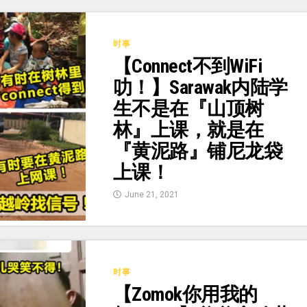
时事
【Connect不到WiFi
叻！】Sarawak内陆学
生不是在『山顶树
林』上课，就是在
『黄泥路』铺尼龙袋
上课！
June 21, 2021
时事
【Zomok你用我的