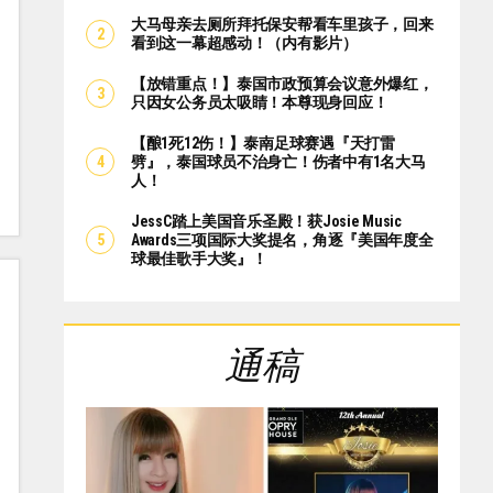
大马母亲去厕所拜托保安帮看车里孩子，回来
看到这一幕超感动！（内有影片）
【放错重点！】泰国市政预算会议意外爆红，
只因女公务员太吸睛！本尊现身回应！
【酿1死12伤！】泰南足球赛遇『天打雷
劈』，泰国球员不治身亡！伤者中有1名大马
人！
JessC踏上美国音乐圣殿！获Josie Music
Awards三项国际大奖提名，角逐『美国年度全
球最佳歌手大奖』！
通稿