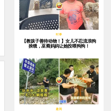
时事
【教孩子善待动物！】女儿不忍流浪狗
挨饿，巫裔妈妈让她投喂狗狗！
趣闻