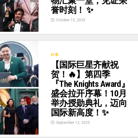
物汇聚一堂，见证荣
誉时刻！ ✨
October 15, 2025
时事
【国际巨星齐献祝
贺！🔥】第四季
『The Knights Award』
盛会拉开序幕！10月
举办授勋典礼，迈向
国际新高度！✨
September 12, 2025