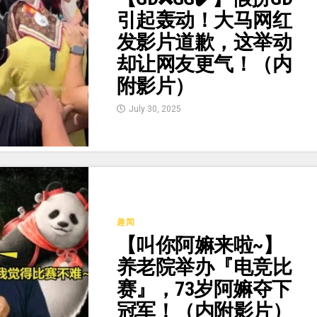
引起轰动！大马网红
发影片道歉，这举动
却让网友更气！（内
附影片）
July 30, 2025
趣闻
【叫你阿嫲来啦~】
养老院举办『电竞比
赛』，73岁阿嫲夺下
冠军！（内附影片）