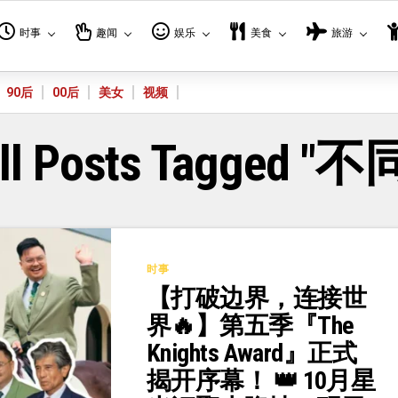
时事
趣闻
娱乐
美食
旅游
90后
00后
美女
视频
ll Posts Tagged "不
时事
【打破边界，连接世
界🔥】第五季『The
Knights Award』正式
揭开序幕！ 👑 10月星