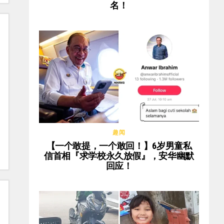
名！
趣闻
【一个敢提，一个敢回！】6岁男童私
信首相『求学校永久放假』，安华幽默
回应！