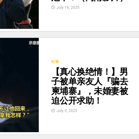
July 16, 2025
时事
【真心换绝情！】男
子被单亲友人『骗去
柬埔寨』，未婚妻被
迫公开求助！
July 9, 2025