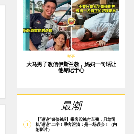
时事
大马男子改信伊斯兰教，妈妈一句话让
他铭记于心
最潮
【“谢谢”酱值钱⁉️】乘客没钱付车费，只给司
机“谢谢”二字！乘客澄清：是一场误会！（内
附影片）