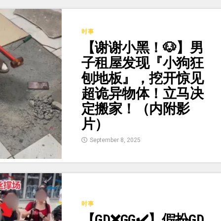
时事
【谢谢小黑！🐶】男
子租屋发现『小狗狂
刨地板』，挖开惊见
超诡异物体！立马决
定搬家！（内附影
片）
September 8, 2025
时事
【GD❌GG✔️】假扮GD