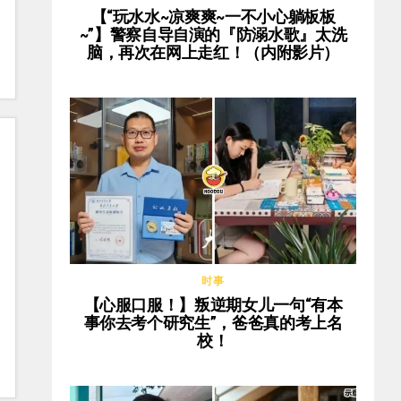
【“玩水水~凉爽爽~一不小心躺板板
~”】警察自导自演的『防溺水歌』太洗
脑，再次在网上走红！（内附影片）
时事
【心服口服！】叛逆期女儿一句“有本
事你去考个研究生”，爸爸真的考上名
校！