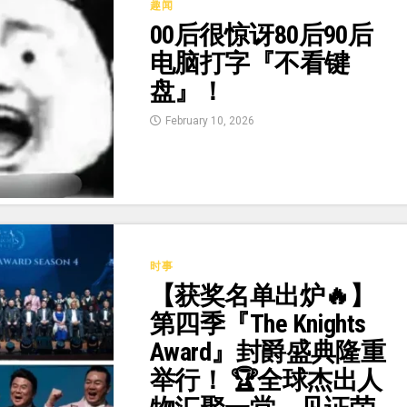
趣闻
00后很惊讶80后90后
电脑打字『不看键
盘』！
February 10, 2026
时事
【获奖名单出炉🔥】
第四季『The Knights
Award』封爵盛典隆重
举行！ 🏆全球杰出人