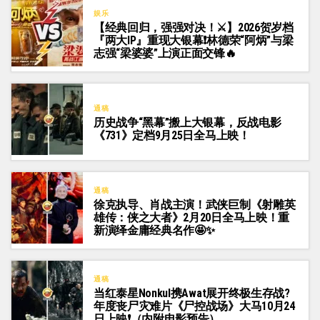
娱乐
【经典回归，强强对决！⚔️】2026贺岁档
『两大IP』重现大银幕❗林德荣“阿炳”与梁
志强“梁婆婆”上演正面交锋🔥
通稿
历史战争“黑幕”搬上大银幕，反战电影
《731》定档9月25日全马上映！
通稿
徐克执导、肖战主演！武侠巨制《射雕英
雄传：侠之大者》2月20日全马上映！重
新演绎金庸经典名作🤩✨
通稿
当红泰星Nonkul携Awat展开终极生存战?
年度丧尸灾难片《尸控战场》大马10月24
日上映❗（内附电影预告）