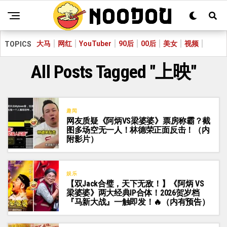
大马
网红
YouTuber
90后
00后
美女
视频
TOPICS
All Posts Tagged "上映"
趣闻
网友质疑《阿炳VS梁婆婆》票房称霸？截
图多场空无一人！林德荣正面反击！（内
附影片）
娱乐
【双Jack合璧，天下无敌！】《阿炳 VS
梁婆婆》两大经典IP合体！2026贺岁档
『马新大战』一触即发！🔥（内有预告）