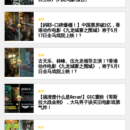
通稿
【妈耶~口碑爆棚！】中国票房破2亿，香
港动作电影《九龙城寨之围城》将于5月
17日全马戏院上映！?
通稿
古天乐、林峰、伍允龙领导主演！?香港
动作电影《九龙城寨之围城》，将于5月1
日全马戏院上映！?
趣闻
【搞清楚什么是Rerun!】GSC重映《哥斯
拉大战金刚》，大马男子误买旧电影戏票
气炸！
娱乐