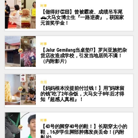
时事
【做得好👏🏻】曾被霸凌、成绩吊车尾
🛻大马女博士生『一路逆袭』，获国家
元首奖学金！
时事
【Jalur Gemilang当桌垫⁉️】罗兴亚族把杂
货店改造成学校，引发当地居民不满！
（内附影片）
生活
【妈妈根本没提前付过钱！】用“妈咪留
的钱“吃了2年杂饭，大马女子8年后才得
知『超感人真相』！
时事
【43号的脚穿40号的鞋！】长期穿太小的
鞋，16岁学生脚部肿痛发炎丢命！(内附
影片)