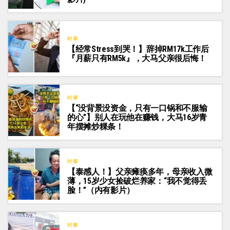
时事
【经常Stress到哭！】辞掉RM17k工作后
『月薪只有RM5k』，大马父亲很后悔！
时事
【“没背景没资金，只有一口锅和不服输
的心”】别人在玩他在赚钱，大马16岁青
年摆摊炒粿条！
时事
【泰感人！】父亲瘫痪多年，母亲收入微
薄，15岁少女捡破烂养家：“我不觉得丢
脸！”（内有影片）
时事