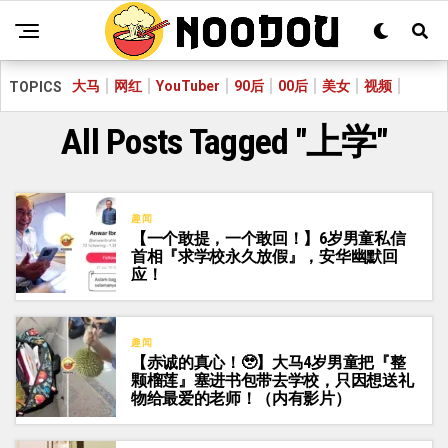
大马
网红
YouTuber
90后
00后
美女
视频
TOPICS
All Posts Tagged "上学"
趣闻
【一个敢提，一个敢回！】6岁男童私信
首相『求学校永久放假』，安华幽默回
应！
趣闻
【赤诚的真心！🥹】大马4岁男童把『整
颗榴莲』塞进书包带去学校，只因想送礼
物给最爱的老师！（内有影片）