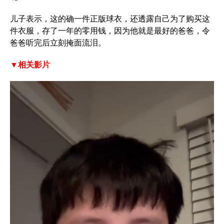
儿子表示，这的确一件正版球衣，还透露自己为了购买这
件衣服，存了一年的零用钱，因为他就是最好的爸爸，令
爸爸听完后立刻掩面流泪。
▼相关影片
V
i
d
e
o
P
l
a
y
e
r