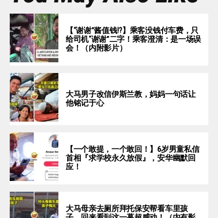
【“谢谢”酱值钱⁉️】乘客没钱付车费，只
给司机“谢谢”二字！乘客澄清：是一场误
会！（内附影片）
大马男子改信伊斯兰教，妈妈一句话让
他铭记于心
【一个敢提，一个敢回！】6岁男童私信
首相『求学校永久放假』，安华幽默回
应！
大马母亲去厕所拜托保安帮看车里孩
子，回来看到这一幕超感动！（内有影