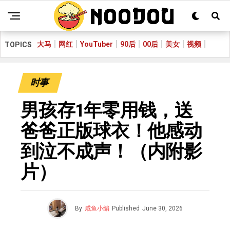
大马
网红
YouTuber
90后
00后
美女
视频
TOPICS
时事
男孩存1年零用钱，送
爸爸正版球衣！他感动
到泣不成声！（内附影
片）
By
咸鱼小编
Published
June 30, 2026