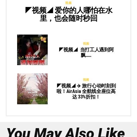
视频
◤视频◢ 爱你的人哪怕在水
里，也会随时秒回
视频
◤视频◢ 当打工人遇到阿
飘……
视频
◤视频◢ ✈️ 旅行心动时刻到
啦！AirAsia 全航线全座位高
达 33%折扣！
You May Also Like