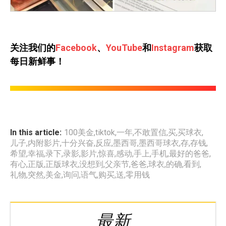
关注我们的
Facebook
、
YouTube
和
Instagram
获取
每日新鲜事！
In this article:
100美金
,
tiktok
,
一年
,
不敢置信
,
买
,
买球衣
,
儿子
,
内附影片
,
十分兴奋
,
反应
,
墨西哥
,
墨西哥球衣
,
存
,
存钱
,
希望
,
幸福
,
录下
,
录影
,
影片
,
惊喜
,
感动
,
手上
,
手机
,
最好的爸爸
,
有心
,
正版
,
正版球衣
,
没想到
,
父亲节
,
爸爸
,
球衣
,
的确
,
看到
,
礼物
,
突然
,
美金
,
询问
,
语气
,
购买
,
送
,
零用钱
最新