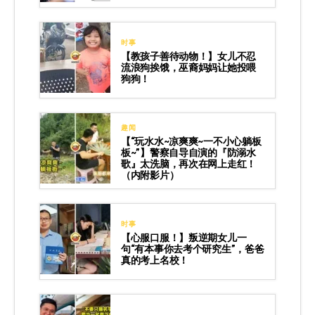
时事
【教孩子善待动物！】女儿不忍
流浪狗挨饿，巫裔妈妈让她投喂
狗狗！
趣闻
【“玩水水~凉爽爽~一不小心躺板
板~”】警察自导自演的『防溺水
歌』太洗脑，再次在网上走红！
（内附影片）
时事
【心服口服！】叛逆期女儿一
句“有本事你去考个研究生”，爸爸
真的考上名校！