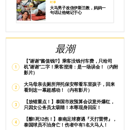
时事
大马男子改信伊斯兰教，妈妈一
句话让他铭记于心
最潮
【“谢谢”酱值钱⁉️】乘客没钱付车费，只给司
机“谢谢”二字！乘客澄清：是一场误会！（内附
影片）
大马母亲去厕所拜托保安帮看车里孩子，回来
看到这一幕超感动！（内有影片）
【放错重点！】泰国市政预算会议意外爆红，
只因女公务员太吸睛！本尊现身回应！
【酿1死12伤！】泰南足球赛遇『天打雷劈』，
泰国球员不治身亡！伤者中有1名大马人！