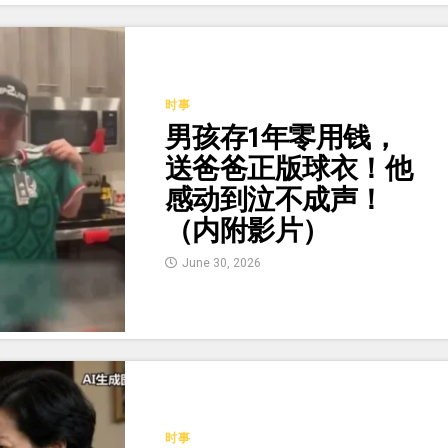
时事
男孩存1年零用钱，
送爸爸正版球衣！他
感动到泣不成声！
（内附影片）
June 30, 2026
时事