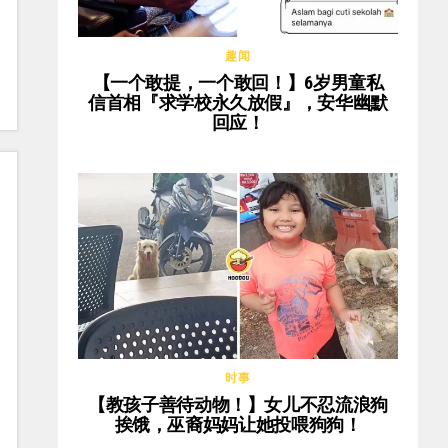
趣闻
【一个敢提，一个敢回！】6岁男童私
信首相『求学校永久放假』，安华幽默
回应！
时事
【教孩子善待动物！】女儿不忍流浪狗
挨饿，巫裔妈妈让她投喂狗狗！