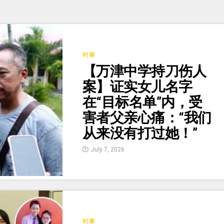
时事
【万津中学持刀伤人
案】证实女儿名字
在“目标名单”内，受
害者父亲心痛：“我们
从来没有打过她！”
July 7, 2026
时事