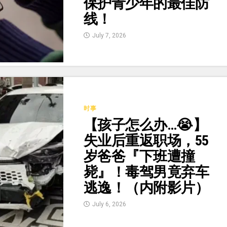
保护青少年的最佳防
线！
July 7, 2026
时事
【孩子怎么办…😭】
失业后重返职场，55
岁爸爸『下班遭撞
毙』！毒驾男竟弃车
逃逸！（内附影片）
July 6, 2026