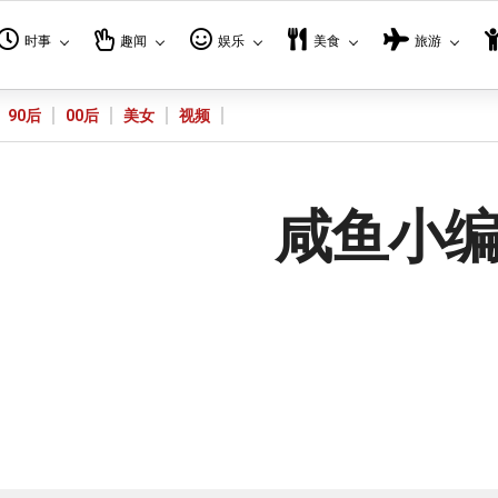
时事
趣闻
娱乐
美食
旅游
90后
00后
美女
视频
咸鱼小