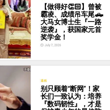
【做得好👏🏻】曾被
霸凌、成绩吊车尾🛻
大马女博士生『一路
逆袭』，获国家元首
奖学金！
July 7, 2026
通稿
别只顾着“断网”！家
长们一致认为：培养
『数码韧性』，才是