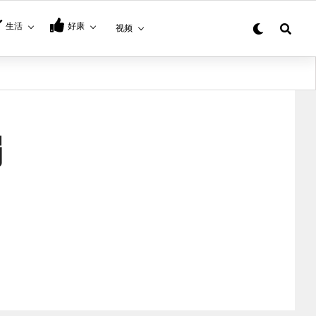
生活
好康
视频
编