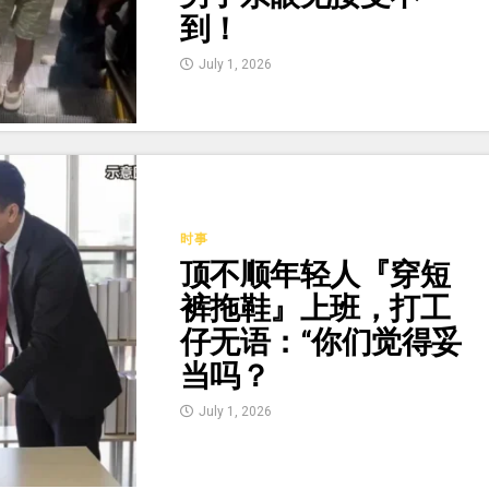
到！
July 1, 2026
时事
顶不顺年轻人『穿短
裤拖鞋』上班，打工
仔无语：“你们觉得妥
当吗？
July 1, 2026