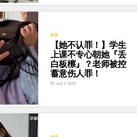
时事
【她不认罪！】学生
上课不专心朝她『丢
白板檫』？老师被控
蓄意伤人罪！
July 3, 2026