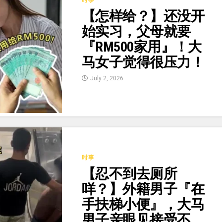
时事
【怎样给？】还没开
始实习，父母就要
『RM500家用』！大
马女子觉得很压力！
July 2, 2026
时事
【忍不到去厕所
咩？】外籍男子『在
手扶梯小便』，大马
男子亲眼见接受不