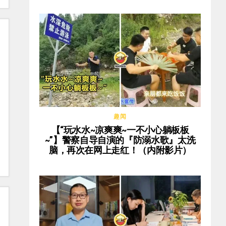
趣闻
【“玩水水~凉爽爽~一不小心躺板板
~”】警察自导自演的『防溺水歌』太洗
脑，再次在网上走红！（内附影片）