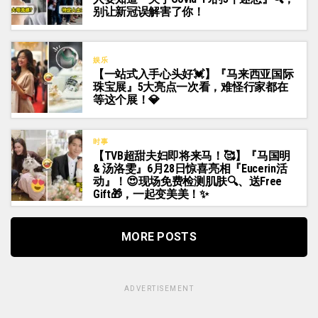
别让新冠误解害了你！
娱乐
【一站式入手心头好💓】『马来西亚国际
珠宝展』5大亮点一次看，难怪行家都在
等这个展！💎
时事
【TVB超甜夫妇即将来马！🥰】『马国明
& 汤洛雯』6月28日惊喜亮相『Eucerin活
动』！😍现场免费检测肌肤🔍、送Free
Gift🎁，一起变美美！✨
MORE POSTS
ADVERTISEMENT