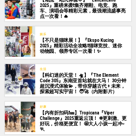
2025』重磅来袭❗集齐潮鞋、电竞、跑
车、演唱会等精彩元素，最强潮流盛事亮
点一次看！🔥
娱乐
【不只是猫咪展！】『Ekspo Kucing
2025』精彩活动全攻略❗猫咪竞技、迷你
动物园、领养专区一次看！✨
生活
【科幻迷的天堂！ 🛸】『The Element
Code 305』东南亚首站就在大马！ 30分钟
超沉浸式体验💫，带你穿越古代 + 未来，
探索超写实宇宙！ 🧑‍🚀（内附影片）
好康
【内有折扣码❗🎫】Tropicana『Viper
Challenge』2025重返云顶！ ❄更刺激、更
好玩，价格更便宜！ 🤩大人小孩一起冲~
🏃‍