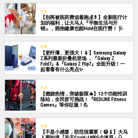
生活
【别再被医药费追着跑💰💊】全新医疗计
划的福利，让大马人『平衡生活与开
销』，拥抱健康也能Hold住医疗费！ 🩺
时事
【更纤薄、更强大！📱】Samsung Galaxy
Z系列最新折叠机登场 ，『Galaxy Z
Fold7』&『Galaxy Z Flip7』全面升级！一
起看看有什么亮点✨
生活
【燃烧热情，突破极限🔥】12个功能性训
练站，全民皆可挑战！『REDLINE Fitness
Games』等你征服！💪
生活
【不是小感冒，防范很重要！😷💉】大马
人要知道『关于Covid-19的5个迷思』🔍，