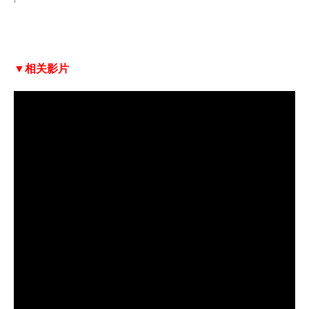
▼相关影片