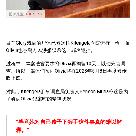
照片来源:
THE STAR
目前Glory残缺的尸体已被送往Kitengela医院进行尸检，而
Olivia也被警方以涉嫌谋杀这一罪名逮捕。
过程中，本案法官要求将Olivia再拘留10天，以便完善调
查。所以，媒体们预计Olivia将在2023年5月8日再度被传
唤上庭。
对此，Kitengela刑事调查局负责人Benson Mutia称这是为
了确认Olivia犯案时的精神状况。
“毕竟她对自己孩子下狠手这件事真的难以解
释。”