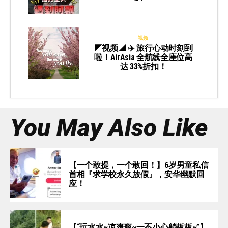
视频
◤视频◢ ✈️ 旅行心动时刻到
啦！AirAsia 全航线全座位高
达 33%折扣！
You May Also Like
【一个敢提，一个敢回！】6岁男童私信
首相『求学校永久放假』，安华幽默回
应！
【“玩水水~凉爽爽~一不小心躺板板~”】