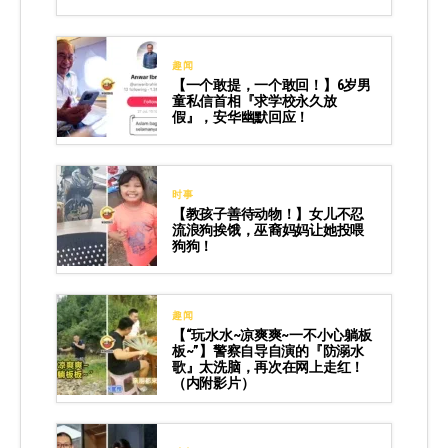
趣闻
【一个敢提，一个敢回！】6岁男
童私信首相『求学校永久放
假』，安华幽默回应！
时事
【教孩子善待动物！】女儿不忍
流浪狗挨饿，巫裔妈妈让她投喂
狗狗！
趣闻
【“玩水水~凉爽爽~一不小心躺板
板~”】警察自导自演的『防溺水
歌』太洗脑，再次在网上走红！
（内附影片）