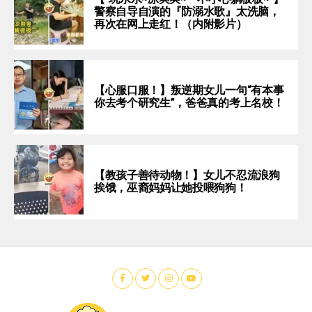
警察自导自演的『防溺水歌』太洗脑，
再次在网上走红！（内附影片）
【心服口服！】叛逆期女儿一句“有本事
你去考个研究生”，爸爸真的考上名校！
【教孩子善待动物！】女儿不忍流浪狗
挨饿，巫裔妈妈让她投喂狗狗！