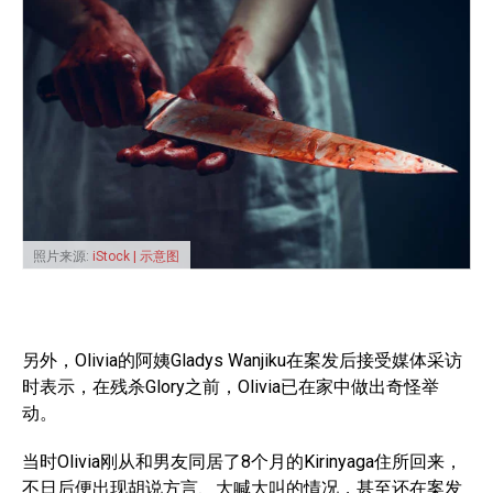
照片来源:
iStock | 示意图
另外，Olivia的阿姨Gladys Wanjiku在案发后接受媒体采访
时表示，在残杀Glory之前，Olivia已在家中做出奇怪举
动。
当时Olivia刚从和男友同居了8个月的Kirinyaga住所回来，
不日后便出现胡说方言、大喊大叫的情况，甚至还在案发