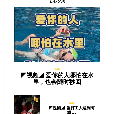
视频
◤视频◢ 爱你的人哪怕在水
里，也会随时秒回
视频
◤视频◢ 当打工人遇到阿
飘……