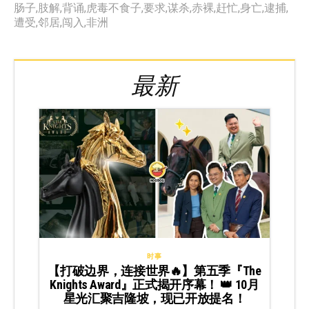
肠子
,
肢解
,
背诵
,
虎毒不食子
,
要求
,
谋杀
,
赤裸
,
赶忙
,
身亡
,
逮捕
,
遭受
,
邻居
,
闯入
,
非洲
最新
时事
【打破边界，连接世界🔥】第五季『The
Knights Award』正式揭开序幕！ 👑 10月
星光汇聚吉隆坡，现已开放提名！