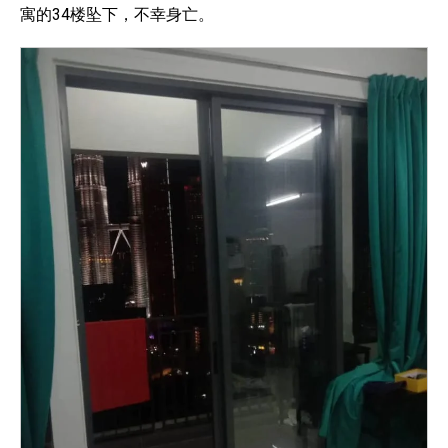
寓的34楼坠下，不幸身亡。