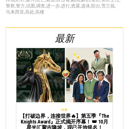
警察
,
警方
,
试图
,
调查
,
进一步
,
进行
,
透露
,
遗体
,
阳台
,
雪兰莪
,
马来西亚
,
高处
,
高楼
最新
时事
【打破边界，连接世界🔥】第五季『The
Knights Award』正式揭开序幕！ 👑 10月
星光汇聚吉隆坡，现已开放提名！