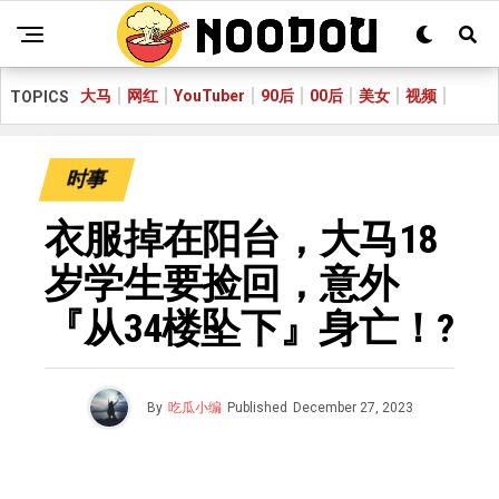
大马
网红
YouTuber
90后
00后
美女
视频
TOPICS
时事
衣服掉在阳台，大马18
岁学生要捡回，意外
『从34楼坠下』身亡！?
By
吃瓜小编
Published
December 27, 2023