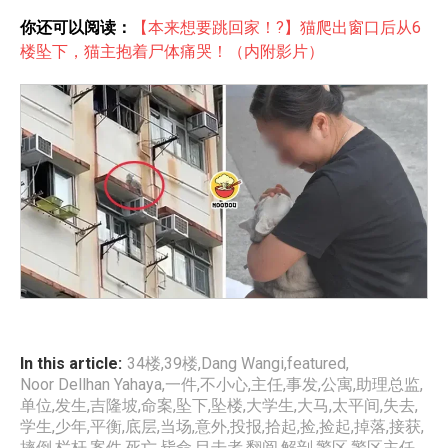
你还可以阅读：
【本来想要跳回家！?】猫爬出窗口后从6
楼坠下，猫主抱着尸体痛哭！（内附影片）
In this article:
34楼
,
39楼
,
Dang Wangi
,
featured
,
Noor Dellhan Yahaya
,
一件
,
不小心
,
主任
,
事发
,
公寓
,
助理总监
,
单位
,
发生
,
吉隆坡
,
命案
,
坠下
,
坠楼
,
大学生
,
大马
,
太平间
,
失去
,
学生
,
少年
,
平衡
,
底层
,
当场
,
意外
,
投报
,
拾起
,
捡
,
捡起
,
掉落
,
接获
,
摔倒
,
栏杆
,
案件
,
死亡
,
毙命
,
目击者
,
翻阅
,
解剖
,
警区
,
警区主任
,