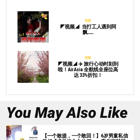
视频
◤视频◢ 当打工人遇到阿
飘……
视频
◤视频◢ ✈️ 旅行心动时刻到
啦！AirAsia 全航线全座位高
达 33%折扣！
You May Also Like
【一个敢提，一个敢回！】6岁男童私信