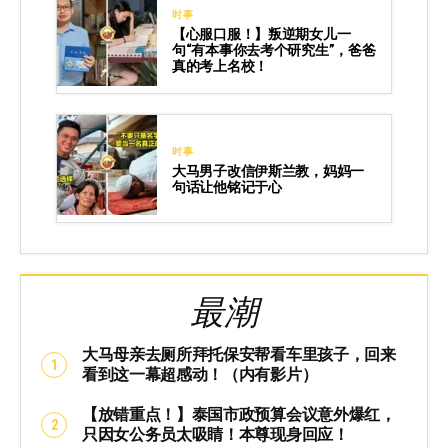
时事
【心服口服！】叛逆期女儿一
句“有本事你去考个研究生”，爸爸
真的考上名校！
时事
大马男子改信伊斯兰教，妈妈一
句话让他铭记于心
最潮
大马母亲去厕所拜托保安帮看车里孩子，回来
看到这一幕超感动！（内有影片）
【放错重点！】泰国市政预算会议意外爆红，
只因女公务员太吸睛！本尊现身回应！