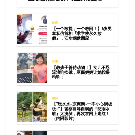
趣闻
【一个敢提，一个敢回！】6岁男
童私信首相『求学校永久放
假』，安华幽默回应！
时事
【教孩子善待动物！】女儿不忍
流浪狗挨饿，巫裔妈妈让她投喂
狗狗！
趣闻
【“玩水水~凉爽爽~一不小心躺板
板~”】警察自导自演的『防溺水
歌』太洗脑，再次在网上走红！
（内附影片）