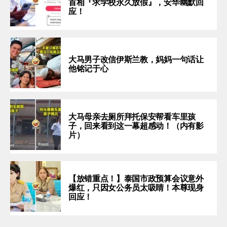
首相『求学校永久放假』，安华幽默回
应！
大马男子改信伊斯兰教，妈妈一句话让
他铭记于心
大马母亲去厕所拜托保安帮看车里孩
子，回来看到这一幕超感动！（内有影
片）
【放错重点！】泰国市政预算会议意外
爆红，只因女公务员太吸睛！本尊现身
回应！