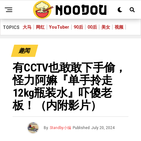
大马
网红
YouTuber
90后
00后
美女
视频
TOPICS
趣闻
有CCTV也敢敢下手偷，
怪力阿嫲『单手拎走
12kg瓶装水』吓傻老
板！（内附影片）
By
Standby小编
Published
July 20, 2024