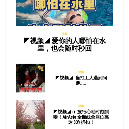
视频
◤视频◢ 爱你的人哪怕在水
里，也会随时秒回
视频
◤视频◢ 当打工人遇到阿
飘……
视频
◤视频◢ ✈️ 旅行心动时刻到
啦！AirAsia 全航线全座位高
达 33%折扣！