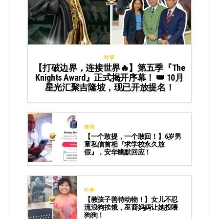
时事
【打破边界，连接世界🔥】第五季『The
Knights Award』正式揭开序幕！ 👑 10月
星光汇聚吉隆坡，现已开放提名！
趣闻
【一个敢提，一个敢回！】6岁男
童私信首相『求学校永久放
假』，安华幽默回应！
时事
【教孩子善待动物！】女儿不忍
流浪狗挨饿，巫裔妈妈让她投喂
狗狗！