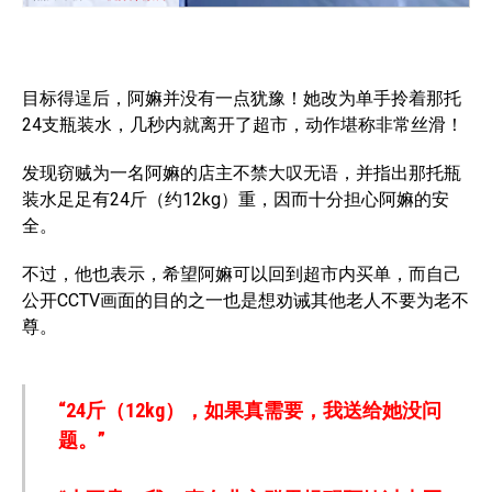
目标得逞后，阿嫲并没有一点犹豫！她改为单手拎着那托
24支瓶装水，几秒内就离开了超市，动作堪称非常丝滑！
发现窃贼为一名阿嫲的店主不禁大叹无语，并指出那托瓶
装水足足有24斤（约12kg）重，因而十分担心阿嫲的安
全。
不过，他也表示，希望阿嫲可以回到超市内买单，而自己
公开CCTV画面的目的之一也是想劝诫其他老人不要为老不
尊。
“24斤（12kg），如果真需要，我送给她没问
题。”