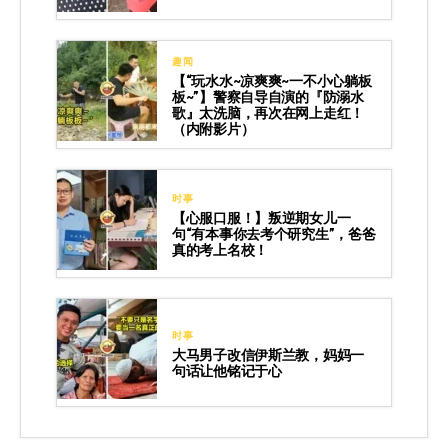
趣闻
【“玩水水~凉爽爽~一不小心躺板
板~”】警察自导自演的『防溺水
歌』太洗脑，再次在网上走红！
（内附影片）
时事
【心服口服！】叛逆期女儿一
句“有本事你去考个研究生”，爸爸
真的考上名校！
时事
大马男子改信伊斯兰教，妈妈一
句话让他铭记于心