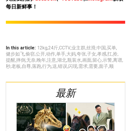
每日新鲜事！
In this article:
12kg
,
24斤
,
CCTV
,
业主群
,
丝滑
,
中国
,
买单
,
健步如飞
,
偷窃
,
公开
,
动作
,
单手
,
大妈
,
夸张
,
子女
,
孝感
,
扛
,
拎
,
提醒
,
摔倒
,
无奈
,
晚年
,
注意
,
湖北
,
瓶装水
,
画面
,
留心
,
示警
,
离谱
,
秒
,
老板
,
自尊
,
落跑
,
行为
,
送
,
错误
,
闪现
,
需求
,
需要
,
面子
,
顺
最新