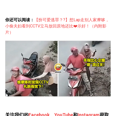
你还可以阅读：
【扮可爱逃罪？?】想Lap走别人家摩哆，
小偷夫妇看到CCTV立马放回原地还比❤️示好！（内附影
片）
关注我们的
Facebook
、
YouTube
和
Instagram
获取