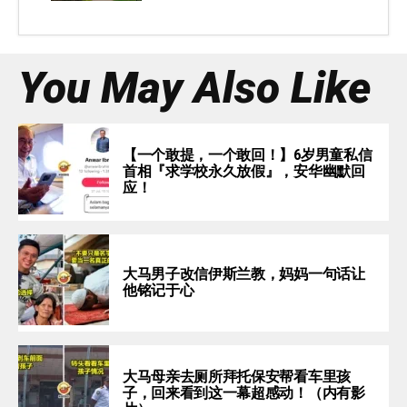
You May Also Like
【一个敢提，一个敢回！】6岁男童私信
首相『求学校永久放假』，安华幽默回
应！
大马男子改信伊斯兰教，妈妈一句话让
他铭记于心
大马母亲去厕所拜托保安帮看车里孩
子，回来看到这一幕超感动！（内有影