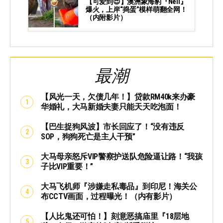
【可爱到😍】澳洲象海豹『Neil』
爆火，上岸“捣蛋”模样萌翻全网！
（内附影片）
最潮
【风光一天，欠债几年！】贷款RM40k来办豪
华婚礼，大马新婚夫妻只能天天吃泡面！
【巴生捉狗风波】市长回应了！“没有违反
SOP，狗狗死亡是主人干预”
大马母亲怒斥VIP警察护送队危险逼让路！“我孩
子比VIP重要！”
大马飞机师『涉嫌走私毒品』到印尼！海关公
布CCTV画面，过程曝光！（内有影片）
【人比鬼还可怕！】刻意恶搞庙里『18层地