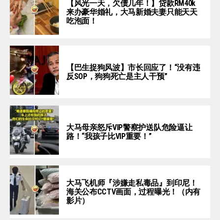
【风光一天，欠债几年！】贷款RM40k
来办豪华婚礼，大马新婚夫妻只能天天
吃泡面！
【巴生捉狗风波】市长回应了！“没有违
反SOP，狗狗死亡是主人干预”
大马母亲怒斥VIP警察护送队危险逼让
路！“我孩子比VIP重要！”
大马飞机师『涉嫌走私毒品』到印尼！
海关公布CCTV画面，过程曝光！（内有
影片）