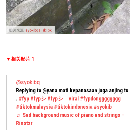
照片来源:
syokibq | TikTok
▼相关影片 1
@syokibq
Replying to @yana mati kepanasaan juga anjing tu
.
#fyp
#fypシ
#fypシ゚viral
#fypdongggggggg
#tiktokmalaysia
#tiktokindonesia
#syokib
♬ Sad background music of piano and strings –
Rinotzr