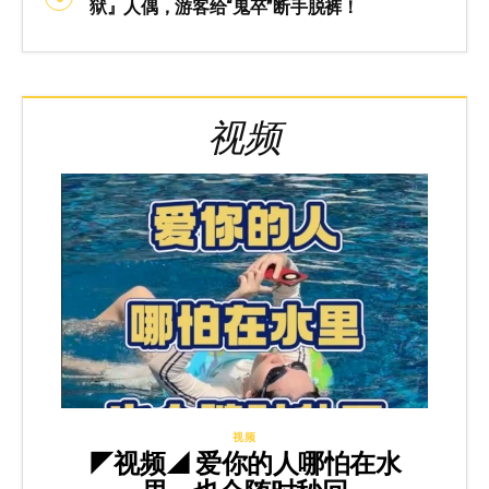
狱』人偶，游客给“鬼卒”断手脱裤！
视频
视频
◤视频◢ 爱你的人哪怕在水