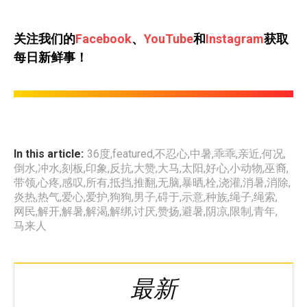
关注我们的
Facebook
、
YouTube
和
Instagram
获取
每日新鲜事！
In this article:
36度
,
featured
,
不忍心
,
中暑
,
乖乖
,
亲近
,
何况
,
倒水
,
冲水
,
刻板
,
印象
,
反抗
,
大赞
,
大马
,
太阳
,
好心
,
小动物
,
巫裔
,
带领
,
心疼
,
感叹
,
所有
,
抵挡
,
推翻
,
无脑
,
暴晒
,
栓
,
浇灌
,
消暑
,
消除
,
炎热
,
热气
,
爱心
,
爱护
,
狗狗
,
男子
,
碍于
,
示意
,
种族
,
绳子
,
绳索
,
网民
,
解开
,
解暑
,
解渴
,
解绑
,
讨厌
,
赞扬
,
避暑
,
阴凉
,
限制
,
青年
,
马来人
最新