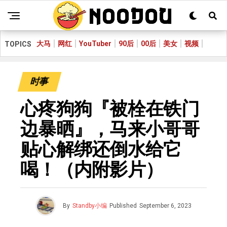
大马
网红
YouTuber
90后
00后
美女
视频
TOPICS
时事
心疼狗狗『被栓在铁门
边暴晒』，马来小哥哥
贴心解绑还倒水给它
喝！（内附影片）
By
Standby小编
Published
September 6, 2023