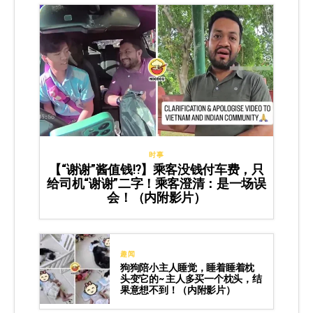
时事
【“谢谢”酱值钱⁉️】乘客没钱付车费，只
给司机“谢谢”二字！乘客澄清：是一场误
会！（内附影片）
趣闻
狗狗陪小主人睡觉，睡着睡着枕
头变它的~ 主人多买一个枕头，结
果意想不到！（内附影片）