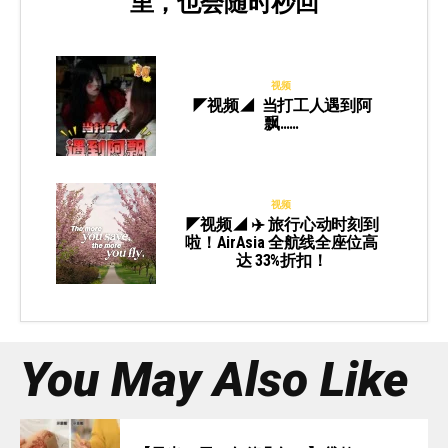
里，也会随时秒回
视频
◤视频◢ 当打工人遇到阿
飘……
视频
◤视频◢ ✈️ 旅行心动时刻到
啦！AirAsia 全航线全座位高
达 33%折扣！
You May Also Like