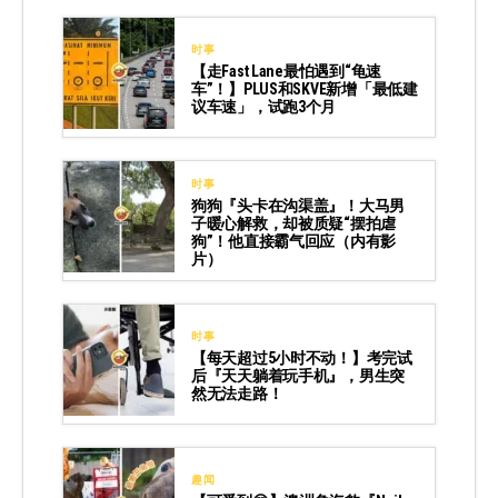
时事
【走Fast Lane最怕遇到“龟速
车”！】PLUS和SKVE新增「最低建
议车速」，试跑3个月
时事
狗狗『头卡在沟渠盖』！大马男
子暖心解救，却被质疑“摆拍虐
狗”！他直接霸气回应（内有影
片）
时事
【每天超过5小时不动！】考完试
后『天天躺着玩手机』，男生突
然无法走路！
趣闻