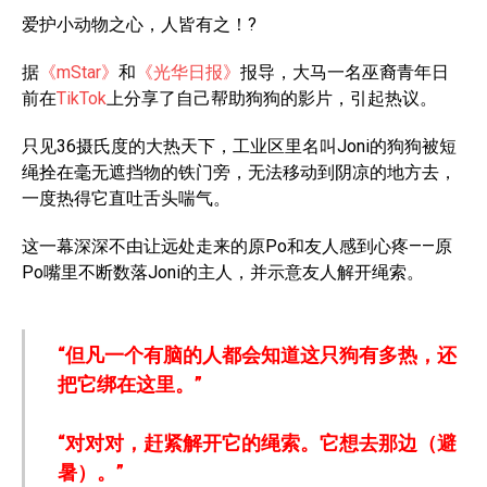
爱护小动物之心，人皆有之！?
据
《mStar》
和
《光华日报》
报导，大马一名巫裔青年日
前在
TikTok
上分享了自己帮助狗狗的影片，引起热议。
只见36摄氏度的大热天下，工业区里名叫Joni的狗狗被短
绳拴在毫无遮挡物的铁门旁，无法移动到阴凉的地方去，
一度热得它直吐舌头喘气。
这一幕深深不由让远处走来的原Po和友人感到心疼——原
Po嘴里不断数落Joni的主人，并示意友人解开绳索。
“但凡一个有脑的人都会知道这只狗有多热，还
把它绑在这里。”
“对对对，赶紧解开它的绳索。它想去那边（避
暑）。”