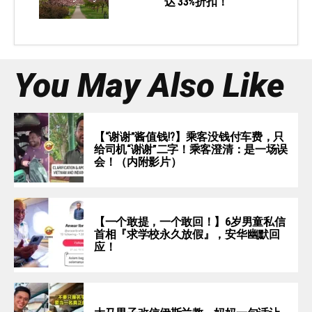
达 33%折扣！
You May Also Like
【“谢谢”酱值钱⁉️】乘客没钱付车费，只
给司机“谢谢”二字！乘客澄清：是一场误
会！（内附影片）
【一个敢提，一个敢回！】6岁男童私信
首相『求学校永久放假』，安华幽默回
应！