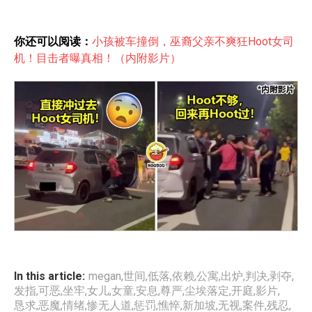
你还可以阅读：
小孩被车撞倒，巫裔父亲不爽狂Hoot女司
机！目击者曝真相！（内附影片）
In this article:
megan
,
世间
,
低落
,
依赖
,
公寓
,
出炉
,
判决
,
剥夺
,
发指
,
可恶
,
坐牢
,
女儿
,
女童
,
安息
,
尊严
,
尘埃落定
,
开庭
,
影片
,
恳求
,
恶魔
,
情绪
,
惨无人道
,
惩罚
,
憔悴
,
新加坡
,
无视
,
案件
,
残忍
,