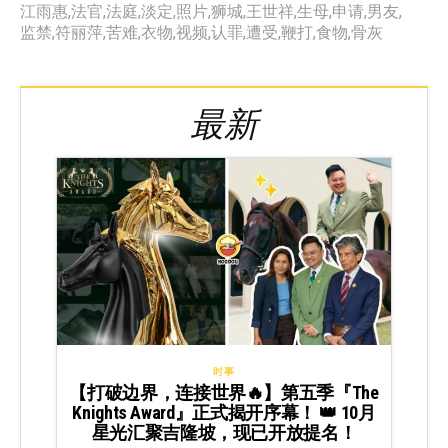
江雨惠
,
法官
,
法庭
,
淡定
,
照片
,
狮城
,
王世祥
,
生母
,
申请
,
男友
,
监禁
,
符丽萍
,
苦难
,
衣物
,
视频
,
认罪
,
遭受
,
鞭打
,
食物
,
骨灰
最新
时事
【打破边界，连接世界🔥】第五季『The
Knights Award』正式揭开序幕！ 👑 10月
星光汇聚吉隆坡，现已开放提名！