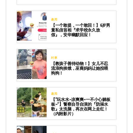
趣闻
【一个敢提，一个敢回！】6岁男
童私信首相『求学校永久放
假』，安华幽默回应！
时事
【教孩子善待动物！】女儿不忍
流浪狗挨饿，巫裔妈妈让她投喂
狗狗！
趣闻
【“玩水水~凉爽爽~一不小心躺板
板~”】警察自导自演的『防溺水
歌』太洗脑，再次在网上走红！
（内附影片）