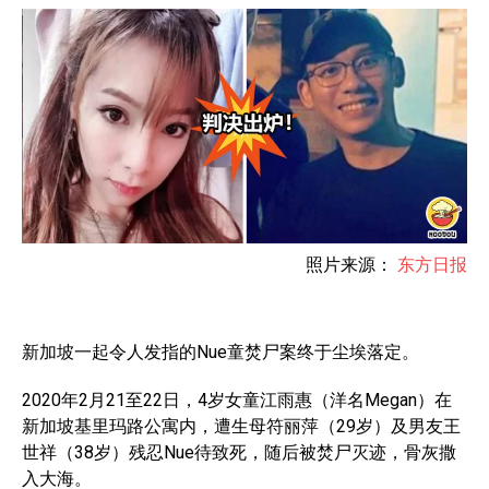
照片来源：
东方日报
新加坡一起令人发指的Nue童焚尸案终于尘埃落定。
2020年2月21至22日，4岁女童江雨惠（洋名Megan）在
新加坡基里玛路公寓内，遭生母符丽萍（29岁）及男友王
世祥（38岁）残忍Nue待致死，随后被焚尸灭迹，骨灰撒
入大海。