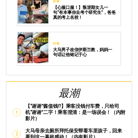
时事
【心服口服！】叛逆期女儿一
句“有本事你去考个研究生”，爸爸
真的考上名校！
时事
大马男子改信伊斯兰教，妈妈一
句话让他铭记于心
最潮
【“谢谢”酱值钱⁉️】乘客没钱付车费，只给司
机“谢谢”二字！乘客澄清：是一场误会！（内附
影片）
大马母亲去厕所拜托保安帮看车里孩子，回来
看到这一幕超感动！（内有影片）