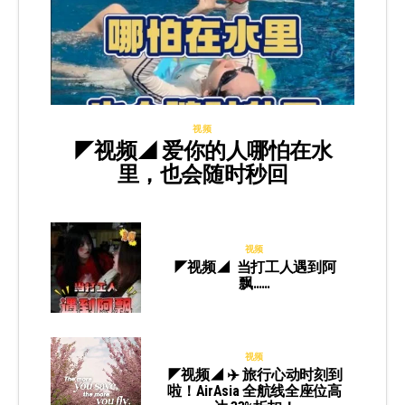
视频
◤视频◢ 爱你的人哪怕在水
里，也会随时秒回
视频
◤视频◢ 当打工人遇到阿
飘……
视频
◤视频◢ ✈️ 旅行心动时刻到
啦！AirAsia 全航线全座位高