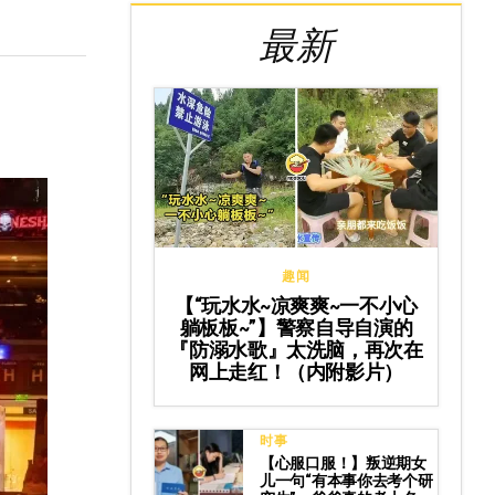
最新
趣闻
【“玩水水~凉爽爽~一不小心
躺板板~”】警察自导自演的
『防溺水歌』太洗脑，再次在
网上走红！（内附影片）
时事
【心服口服！】叛逆期女
儿一句“有本事你去考个研