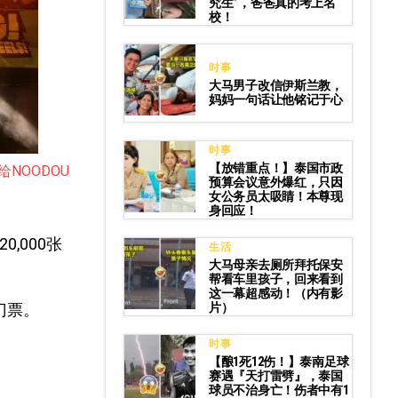
究生”，爸爸真的考上名
校！
时事
大马男子改信伊斯兰教，
妈妈一句话让他铭记于心
时事
【放错重点！】泰国市政
给NOODOU
预算会议意外爆红，只因
女公务员太吸睛！本尊现
身回应！
,000张
生活
大马母亲去厕所拜托保安
帮看车里孩子，回来看到
这一幕超感动！（内有影
片）
门票。
时事
【酿1死12伤！】泰南足球
赛遇『天打雷劈』，泰国
球员不治身亡！伤者中有1