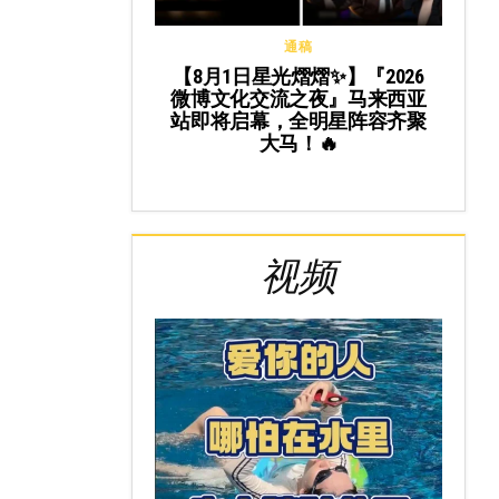
通稿
【8月1日星光熠熠✨】『2026
微博文化交流之夜』马来西亚
站即将启幕，全明星阵容齐聚
大马！🔥
视频