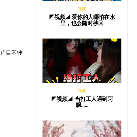
视频
◤视频◢ 爱你的人哪怕在水
里，也会随时秒回
。
全程目不转
视频
◤视频◢ 当打工人遇到阿
飘……