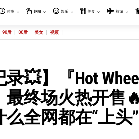
时事
趣闻
娱乐
美食
旅游
90后
00后
美女
视频
】『Hot Wheel
最终场火热开售🔥
么全网都在“上头