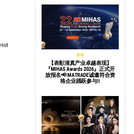
ot
通稿
【表彰清真产业卓越表现】
『MIHAS Awards 2026』正式开
放报名📢 MATRADE诚邀符合资
格企业踊跃参与‼️