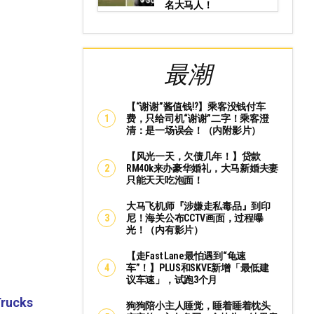
名大马人！
最潮
【“谢谢”酱值钱⁉️】乘客没钱付车
费，只给司机“谢谢”二字！乘客澄
清：是一场误会！（内附影片）
【风光一天，欠债几年！】贷款
RM40k来办豪华婚礼，大马新婚夫妻
只能天天吃泡面！
大马飞机师『涉嫌走私毒品』到印
尼！海关公布CCTV画面，过程曝
光！（内有影片）
【走Fast Lane最怕遇到“龟速
车”！】PLUS和SKVE新增「最低建
议车速」，试跑3个月
Trucks
狗狗陪小主人睡觉，睡着睡着枕头