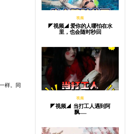
视频
◤视频◢ 爱你的人哪怕在水
里，也会随时秒回
一样。同
视频
◤视频◢ 当打工人遇到阿
飘……