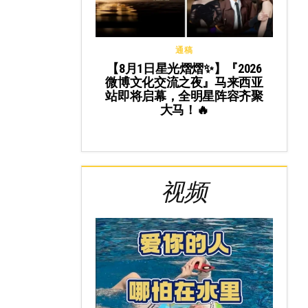
通稿
【8月1日星光熠熠✨】『2026
微博文化交流之夜』马来西亚
站即将启幕，全明星阵容齐聚
大马！🔥
视频