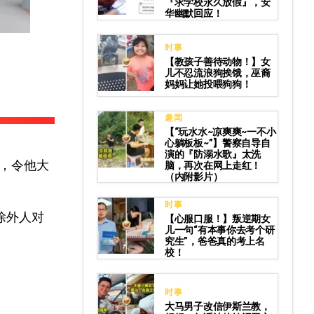
『求学校永久放假』，安
华幽默回应！
时事
【教孩子善待动物！】女
儿不忍流浪狗挨饿，巫裔
妈妈让她投喂狗狗！
趣闻
【“玩水水~凉爽爽~一不小
心躺板板~”】警察自导自
演的『防溺水歌』太洗
，令他大
脑，再次在网上走红！
（内附影片）
时事
除外人对
【心服口服！】叛逆期女
儿一句“有本事你去考个研
究生”，爸爸真的考上名
校！
时事
大马男子改信伊斯兰教，