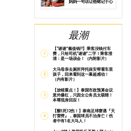
妈妈一句话让他铭记于心
最潮
【“谢谢”酱值钱⁉️】乘客没钱付车
费，只给司机“谢谢”二字！乘客澄
清：是一场误会！（内附影片）
大马母亲去厕所拜托保安帮看车里
孩子，回来看到这一幕超感动！
（内有影片）
【放错重点！】泰国市政预算会议
意外爆红，只因女公务员太吸睛！
本尊现身回应！
【酿1死12伤！】泰南足球赛遇『天
打雷劈』，泰国球员不治身亡！伤
者中有1名大马人！