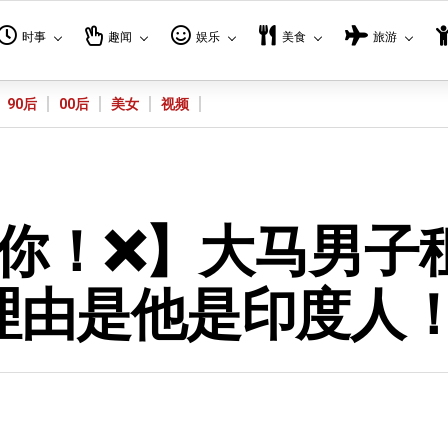
时事
趣闻
娱乐
美食
旅游
90后
00后
美女
视频
租给你！❌】大马男子
理由是他是印度人