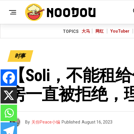
大马
网红
YouTuber
TOPICS
时事
【Soli，不能
房一直被拒绝，
By
关你Peace小编
Published
August 16, 2023