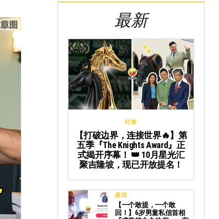
最新
时事
【打破边界，连接世界🔥】第
五季『The Knights Award』正
式揭开序幕！ 👑 10月星光汇
聚吉隆坡，现已开放提名！
趣闻
【一个敢提，一个敢
回！】6岁男童私信首相