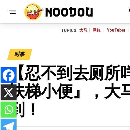
大马
网红
YouTuber
TOPICS
时事
【忍不到去厕所
扶梯小便』，大
到！