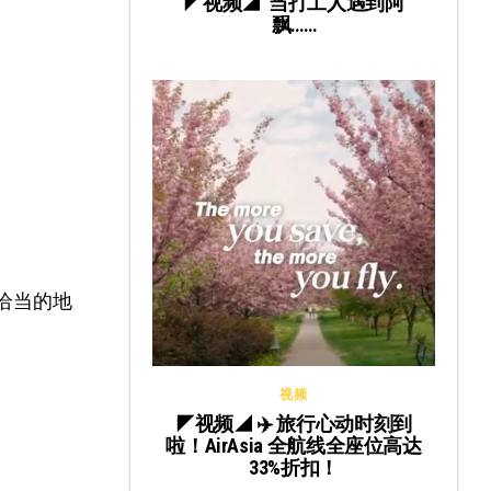
◤视频◢ 当打工人遇到阿
飘……
恰当的地
视频
◤视频◢ ✈️ 旅行心动时刻到
啦！AirAsia 全航线全座位高达
33%折扣！