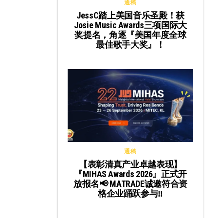
通稿
JessC踏上美国音乐圣殿！获
Josie Music Awards三项国际大
奖提名，角逐『美国年度全球
最佳歌手大奖』！
通稿
【表彰清真产业卓越表现】
『MIHAS Awards 2026』正式开
放报名📢 MATRADE诚邀符合资
格企业踊跃参与‼️