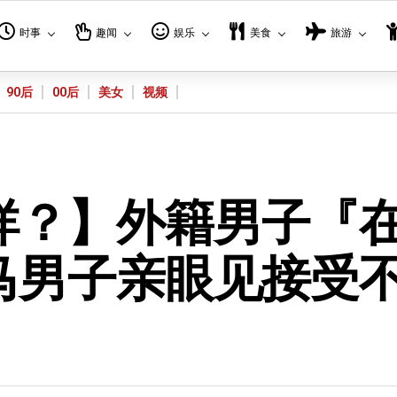
时事
趣闻
娱乐
美食
旅游
90后
00后
美女
视频
咩？】外籍男子『
马男子亲眼见接受