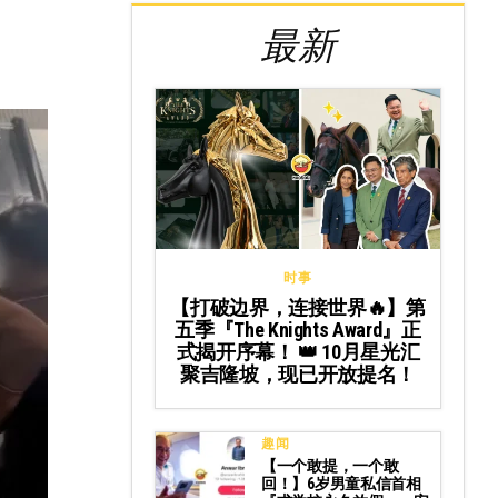
最新
时事
【打破边界，连接世界🔥】第
五季『The Knights Award』正
式揭开序幕！ 👑 10月星光汇
聚吉隆坡，现已开放提名！
趣闻
【一个敢提，一个敢
回！】6岁男童私信首相