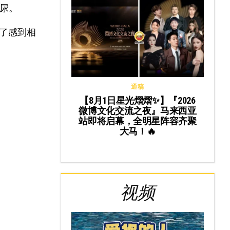
尿尿。
了感到相
通稿
【8月1日星光熠熠✨】『2026
微博文化交流之夜』马来西亚
站即将启幕，全明星阵容齐聚
大马！🔥
视频