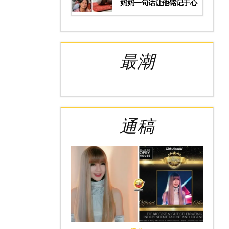
妈妈一句话让他铭记于心
最潮
通稿