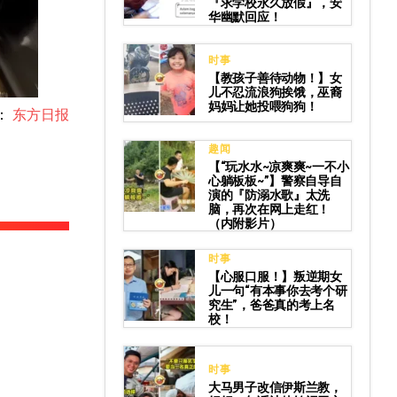
『求学校永久放假』，安
华幽默回应！
时事
【教孩子善待动物！】女
儿不忍流浪狗挨饿，巫裔
妈妈让她投喂狗狗！
：
东方日报
趣闻
【“玩水水~凉爽爽~一不小
心躺板板~”】警察自导自
演的『防溺水歌』太洗
脑，再次在网上走红！
（内附影片）
时事
【心服口服！】叛逆期女
儿一句“有本事你去考个研
究生”，爸爸真的考上名
校！
时事
大马男子改信伊斯兰教，