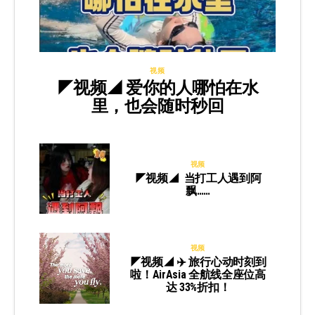
视频
◤视频◢ 爱你的人哪怕在水
里，也会随时秒回
视频
◤视频◢ 当打工人遇到阿
飘……
视频
◤视频◢ ✈️ 旅行心动时刻到
啦！AirAsia 全航线全座位高
达 33%折扣！