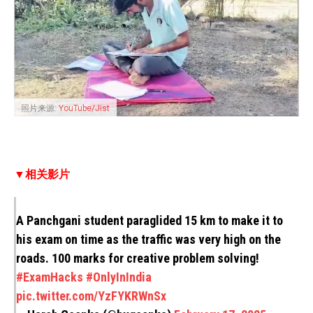
照片来源:
YouTube/Jist
▼相关影片
A Panchgani student paraglided 15 km to make it to
his exam on time as the traffic was very high on the
roads. 100 marks for creative problem solving!
#ExamHacks
#OnlyInIndia
pic.twitter.com/YzFYKRWnSx