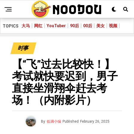
大马
网红
YouTuber
90后
00后
美女
视频
TOPICS
时事
【“飞”过去比较快！】
考试就快要迟到，男子
直接坐滑翔伞赶去考
场！（内附影片）
By
低调小编
Published
February 26, 2025