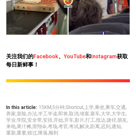
关注我们的
Facebook
、
YouTube
和
Instagram
获取
每日新鲜事！
In this article:
15KM
,
5分钟
,
Shortcut
,
上学
,
乘坐
,
乘车
,
交通
,
养家
,
冒险
,
办法
,
半工半读
,
即将
,
取消
,
堵塞
,
塞车
,
大学
,
大学生
,
学业
,
学院
,
安全带
,
安排
,
开始
,
开车
,
影片
,
打工
,
抵达
,
捷径
,
朋友
,
来电
,
果汁摊
,
滑翔伞
,
考场
,
考官
,
考试
,
解决
,
距离
,
迟到
,
通知
,
重新
,
重要
,
错过
,
降落
,
顺利