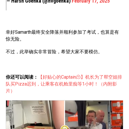
— Harsh Goenka (@hvgoenka)
February 17, 2025
幸好Samarth最终安全降落并顺利参加了考试，也算是有
惊无险。
不过，此举确实非常冒险，希望大家不要模仿。
你还可以阅读：
【好贴心的Captain🫠】机长为了帮空姐排
队买Pizza迟到，让乘客在机舱里痴等1小时！（内附影
片）