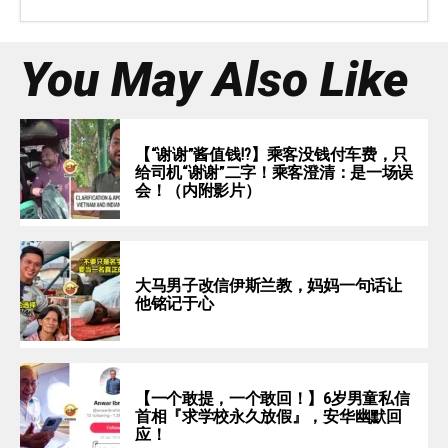
You May Also Like
【“谢谢”酱值钱⁉️】乘客没钱付车费，只
给司机“谢谢”二字！乘客澄清：是一场误
会！（内附影片）
大马男子改信伊斯兰教，妈妈一句话让
他铭记于心
【一个敢提，一个敢回！】6岁男童私信
首相『求学校永久放假』，安华幽默回
应！