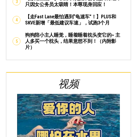
只因女公务员太吸睛！本尊现身回应！
【走Fast Lane最怕遇到“龟速车”！】PLUS和
SKVE新增「最低建议车速」，试跑3个月
狗狗陪小主人睡觉，睡着睡着枕头变它的~ 主
人多买一个枕头，结果意想不到！（内附影
片）
视频