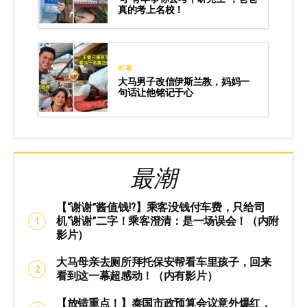
真的考上名校！
时事
大马男子改信伊斯兰教，妈妈一
句话让他铭记于心
最潮
【“谢谢”酱值钱⁉️】乘客没钱付车费，只给司
机“谢谢”二字！乘客澄清：是一场误会！（内附
影片）
大马母亲去厕所拜托保安帮看车里孩子，回来
看到这一幕超感动！（内有影片）
【放错重点！】泰国市政预算会议意外爆红，