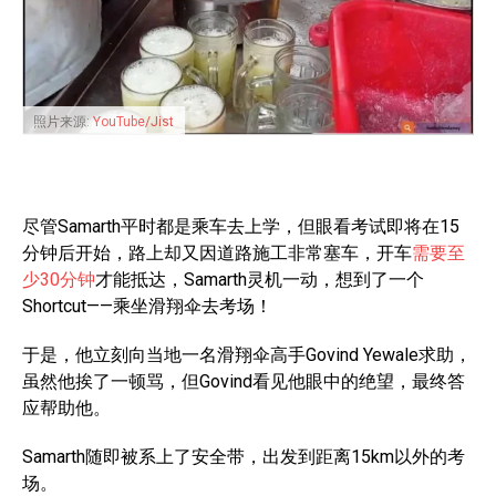
照片来源:
YouTube/Jist
尽管Samarth平时都是乘车去上学，但眼看考试即将在15
分钟后开始，路上却又因道路施工非常塞车，开车
需要至
少30分钟
才能抵达，Samarth灵机一动，想到了一个
Shortcut——乘坐滑翔伞去考场！
于是，他立刻向当地一名滑翔伞高手Govind Yewale求助，
虽然他挨了一顿骂，但Govind看见他眼中的绝望，最终答
应帮助他。
Samarth随即被系上了安全带，出发到距离15km以外的考
场。