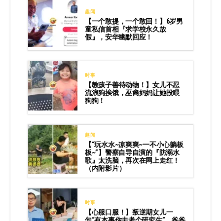
趣闻
【一个敢提，一个敢回！】6岁男
童私信首相『求学校永久放
假』，安华幽默回应！
时事
【教孩子善待动物！】女儿不忍
流浪狗挨饿，巫裔妈妈让她投喂
狗狗！
趣闻
【“玩水水~凉爽爽~一不小心躺板
板~”】警察自导自演的『防溺水
歌』太洗脑，再次在网上走红！
（内附影片）
时事
【心服口服！】叛逆期女儿一
句“有本事你去考个研究生”，爸爸