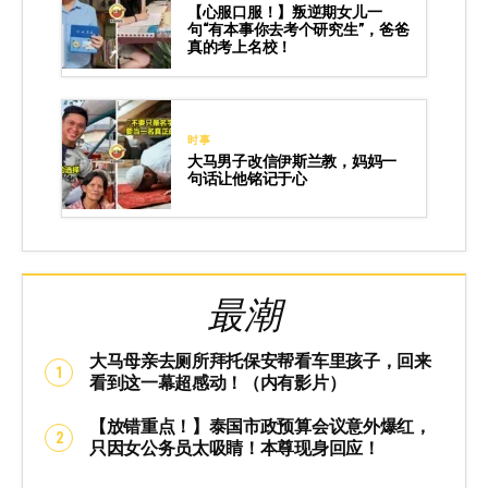
【心服口服！】叛逆期女儿一
句“有本事你去考个研究生”，爸爸
真的考上名校！
时事
大马男子改信伊斯兰教，妈妈一
句话让他铭记于心
最潮
大马母亲去厕所拜托保安帮看车里孩子，回来
看到这一幕超感动！（内有影片）
【放错重点！】泰国市政预算会议意外爆红，
只因女公务员太吸睛！本尊现身回应！