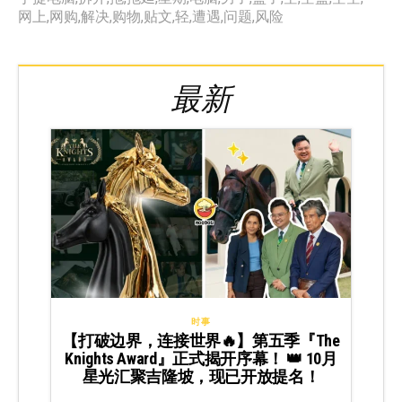
网上
,
网购
,
解决
,
购物
,
贴文
,
轻
,
遭遇
,
问题
,
风险
最新
时事
【打破边界，连接世界🔥】第五季『The
Knights Award』正式揭开序幕！ 👑 10月
星光汇聚吉隆坡，现已开放提名！