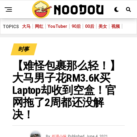
大马
网红
YouTuber
90后
00后
美女
视频
TOPICS
时事
【难怪包裹那么轻！】
大马男子花RM3.6K买
Laptop却收到空盒！官
网拖了2周都还没解
决！
By
低调小编
Published
June 4, 2021