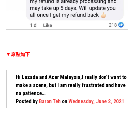
▼原贴如下
Hi Lazada and Acer Malaysia,I really don’t want to
make a scene, but I am really frustrated and have
no patience…
Posted by
Baron Teh
on
Wednesday, June 2, 2021