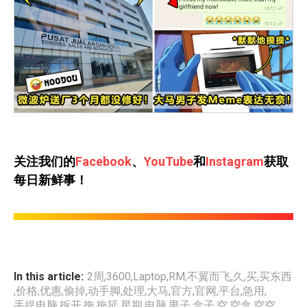
关注我们的
Facebook
、
YouTube
和
Instagram
获取
每日新鲜事！
In this article:
2周
,
3600
,
Laptop
,
RM
,
不翼而飞
,
久
,
买
,
买东西
,
价格
,
优惠
,
偷掉
,
动手脚
,
处理
,
大马
,
官方
,
官网
,
平台
,
急用
,
手提电脑
,
拆开
,
拖
,
拖延
,
星期
,
电脑
,
男子
,
盒子
,
空
,
空盒
,
空空
,