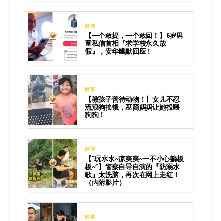
趣闻
【一个敢提，一个敢回！】6岁男
童私信首相『求学校永久放
假』，安华幽默回应！
时事
【教孩子善待动物！】女儿不忍
流浪狗挨饿，巫裔妈妈让她投喂
狗狗！
趣闻
【“玩水水~凉爽爽~一不小心躺板
板~”】警察自导自演的『防溺水
歌』太洗脑，再次在网上走红！
（内附影片）
时事