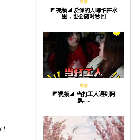
视频
◤视频◢ 爱你的人哪怕在水
里，也会随时秒回
视频
◤视频◢ 当打工人遇到阿
飘……
方！