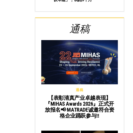
通稿
通稿
【表彰清真产业卓越表现】
『MIHAS Awards 2026』正式开
放报名📢 MATRADE诚邀符合资
格企业踊跃参与‼️