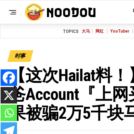
大马
网红
YouTuber
TOPICS
时事
【这次Hailat
爸account『上网
果被骗2万5千块