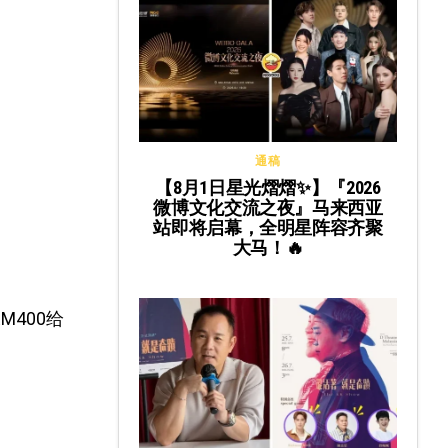
通稿
【8月1日星光熠熠✨】『2026
微博文化交流之夜』马来西亚
站即将启幕，全明星阵容齐聚
大马！🔥
M400给