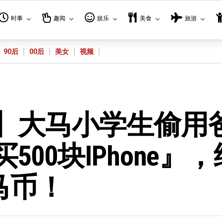
时事
趣闻
娱乐
美食
旅游
90后
00后
美女
视频
料！】大马小学生偷用
买500块iPhone』
马币！