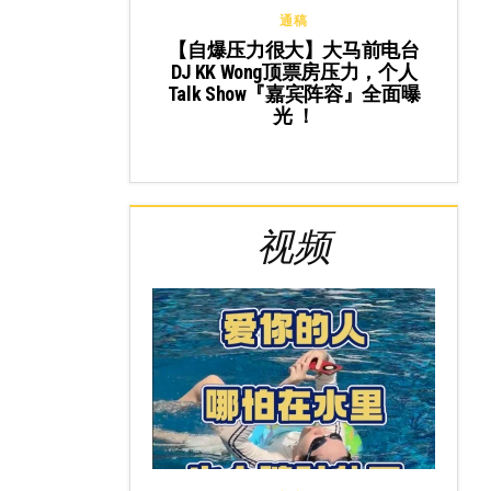
通稿
【自爆压力很大】大马前电台
DJ KK Wong顶票房压力，个人
Talk Show『嘉宾阵容』全面曝
光 ！
视频