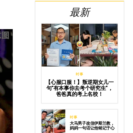
最新
时事
【心服口服！】叛逆期女儿一
句“有本事你去考个研究生”，
爸爸真的考上名校！
时事
大马男子改信伊斯兰教，
妈妈一句话让他铭记于心