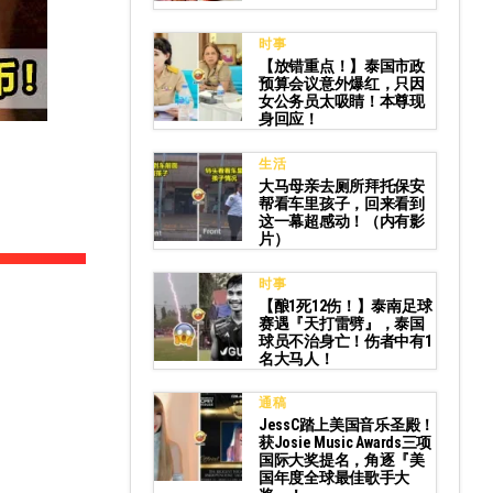
时事
【放错重点！】泰国市政
预算会议意外爆红，只因
女公务员太吸睛！本尊现
身回应！
生活
大马母亲去厕所拜托保安
帮看车里孩子，回来看到
这一幕超感动！（内有影
片）
时事
【酿1死12伤！】泰南足球
赛遇『天打雷劈』，泰国
球员不治身亡！伤者中有1
名大马人！
通稿
JessC踏上美国音乐圣殿！
获Josie Music Awards三项
国际大奖提名，角逐『美
国年度全球最佳歌手大