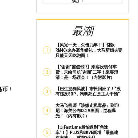
奖』！
最潮
【风光一天，欠债几年！】贷款
RM40k来办豪华婚礼，大马新婚夫妻
只能天天吃泡面！
【“谢谢”酱值钱⁉️】乘客没钱付车
费，只给司机“谢谢”二字！乘客澄
清：是一场误会！（内附影片）
马币
！
【巴生捉狗风波】市长回应了！“没
有违反SOP，狗狗死亡是主人干预”
大马飞机师『涉嫌走私毒品』到印
尼！海关公布CCTV画面，过程曝
光！（内有影片）
【走Fast Lane最怕遇到“龟速
车”！】PLUS和SKVE新增「最低建
议车速」，试跑3个月