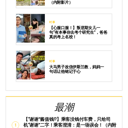
（内附影片）
时事
【心服口服！】叛逆期女儿一
句“有本事你去考个研究生”，爸爸
真的考上名校！
时事
大马男子改信伊斯兰教，妈妈一
句话让他铭记于心
最潮
【“谢谢”酱值钱⁉️】乘客没钱付车费，只给司
机“谢谢”二字！乘客澄清：是一场误会！（内附