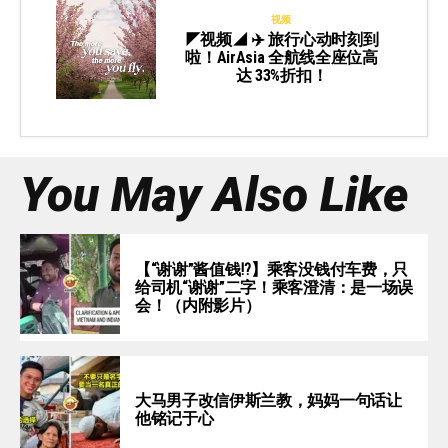
视频
◤视频◢ ✈️ 旅行心动时刻到
啦！AirAsia 全航线全座位高
达 33%折扣！
You May Also Like
【“谢谢”酱值钱⁉️】乘客没钱付车费，只
给司机“谢谢”二字！乘客澄清：是一场误
会！（内附影片）
大马男子改信伊斯兰教，妈妈一句话让
他铭记于心