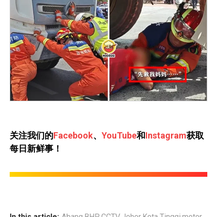
关注我们的
Facebook
、
YouTube
和
Instagram
获取
每日新鲜事！
In this article:
Abang
,
BHP
,
CCTV
,
Johor
,
Kota Tinggi
,
motor
,