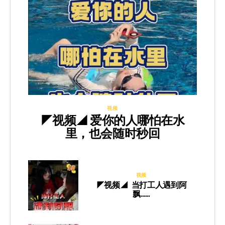
视频
◤视频◢ 爱你的人哪怕在水
里，也会随时秒回
视频
◤视频◢ 当打工人遇到阿
飘……