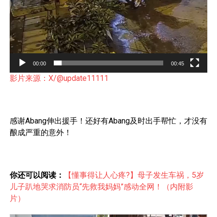
00:00
00:45
影片来源：X/
@update11111
感谢Abang伸出援手！还好有Abang及时出手帮忙，才没有
酿成严重的意外！
你还可以阅读：
【懂事得让人心疼?】母子发生车祸，5岁
儿子趴地哭求消防员“先救我妈妈”感动全网！（内附影
片）