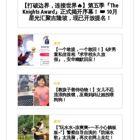
【打破边界，连接世界🔥】第五季『The
Knights Award』正式揭开序幕！ 👑 10月
星光汇聚吉隆坡，现已开放提名！
趣闻
【一个敢提，一个敢回！】6岁男
童私信首相『求学校永久放
假』，安华幽默回应！
时事
【教孩子善待动物！】女儿不忍
流浪狗挨饿，巫裔妈妈让她投喂
狗狗！
趣闻
【“玩水水~凉爽爽~一不小心躺板
板~”】警察自导自演的『防溺水
歌』太洗脑，再次在网上走红！