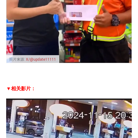
照片来源:
X/@update11111
▼相关影片：
V
i
d
e
o