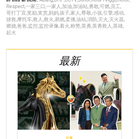
Respect
,
一家三口
,
一家人
,
加油
,
加油站
,
勇敢
,
可燃
,
员工
,
哥打丁宜
,
奖励
,
奖赏
,
妈妈
,
孩子
,
家人
,
尊敬
,
小孩
,
引擎
,
感动
,
拯救
,
摩托车
,
救人
,
救火
,
易燃
,
柔佛
,
油站
,
消防
,
灭火
,
灭火器
,
燃烧
,
爸爸
,
监控
,
监控录像
,
着火
,
称赞
,
英勇
,
英勇救人
,
英雄
,
起火
最新
时事