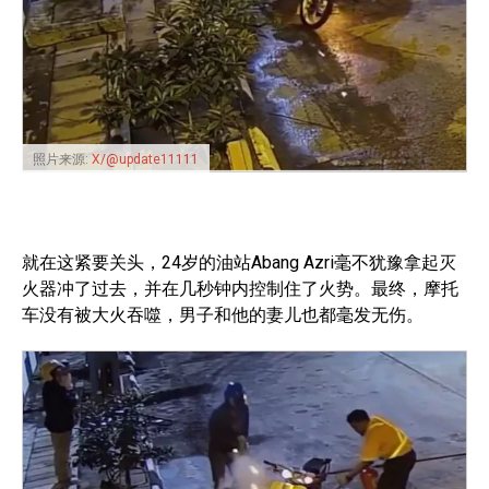
照片来源:
X/@update11111
就在这紧要关头，24岁的油站Abang Azri毫不犹豫拿起灭
火器冲了过去，并在几秒钟内控制住了火势。最终，摩托
车没有被大火吞噬，男子和他的妻儿也都毫发无伤。