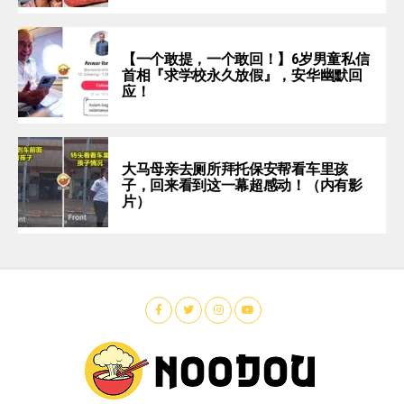
【一个敢提，一个敢回！】6岁男童私信
首相『求学校永久放假』，安华幽默回
应！
大马母亲去厕所拜托保安帮看车里孩
子，回来看到这一幕超感动！（内有影
片）