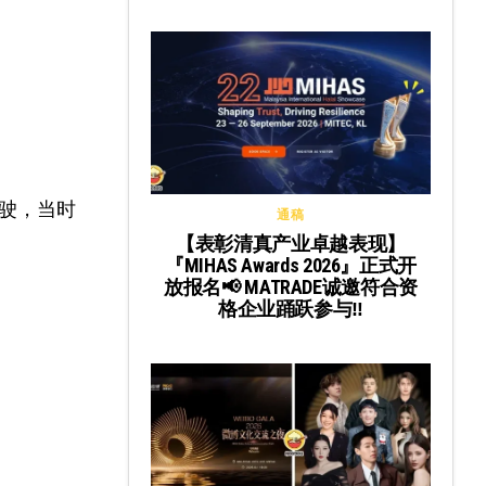
驶，当时
通稿
【表彰清真产业卓越表现】
『MIHAS Awards 2026』正式开
放报名📢 MATRADE诚邀符合资
格企业踊跃参与‼️