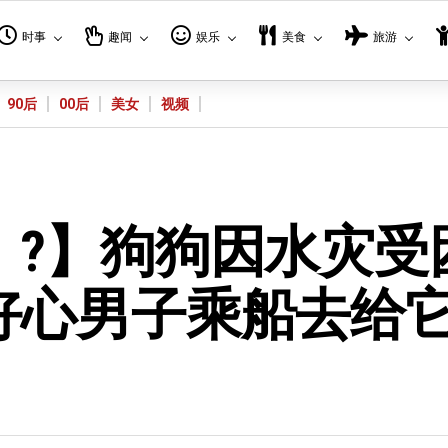
时事
趣闻
娱乐
美食
旅游
90后
00后
美女
视频
！?】狗狗因水灾受
好心男子乘船去给
）