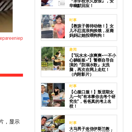
『求学校永久放假』，安
华幽默回应！
时事
【教孩子善待动物！】女
儿不忍流浪狗挨饿，巫裔
妈妈让她投喂狗狗！
epareeniep
趣闻
【“玩水水~凉爽爽~一不小
心躺板板~”】警察自导自
演的『防溺水歌』太洗
脑，再次在网上走红！
（内附影片）
时事
【心服口服！】叛逆期女
儿一句“有本事你去考个研
究生”，爸爸真的考上名
校！
片，显示
时事
大马男子改信伊斯兰教，