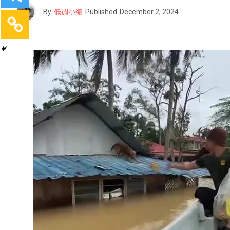
By
低调小编
Published
December 2, 2024