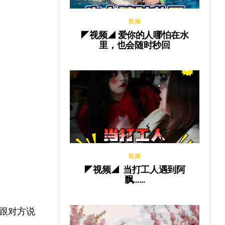
视频
◤视频◢ 爱你的人哪怕在水
里，也会随时秒回
视频
◤视频◢ 当打工人遇到阿
飘……
跟对方说