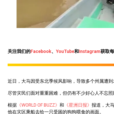
关注我们的
Facebook
、
YouTube
和
Instagram
获取
近日，大马因受东北季候风影响，导致多个州属遭到
尽管灾民们面对重重困难，但仍有不少好心人不忘照
根据
《WORLD OF BUZZ》
和
《星洲日报》
报道，大
他在灾区乘船去给一只受困的狗狗喂食的画面。