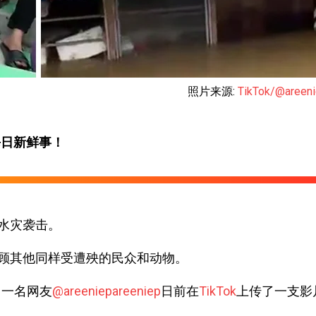
照片来源:
TikTok/@areeni
每日新鲜事！
水灾袭击。
顾其他同样受遭殃的民众和动物。
马一名网友
@areeniepareeniep
日前在
TikTok
上传了一支影