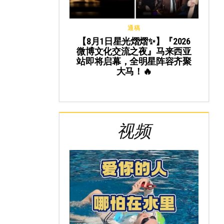
通稿
【8月1日星光熠熠✨】『2026
微博文化交流之夜』马来西亚
站即将启幕，全明星阵容齐聚
大马！🔥
视频