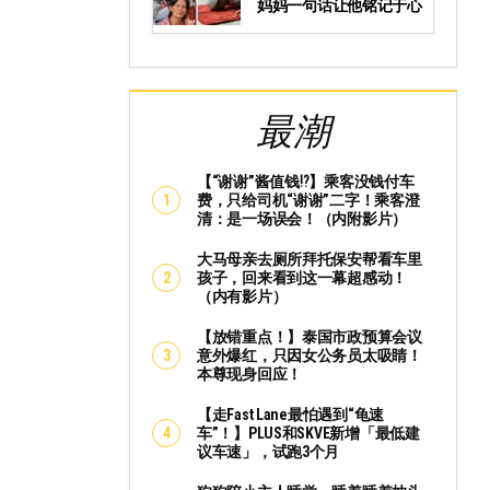
妈妈一句话让他铭记于心
最潮
【“谢谢”酱值钱⁉️】乘客没钱付车
费，只给司机“谢谢”二字！乘客澄
清：是一场误会！（内附影片）
大马母亲去厕所拜托保安帮看车里
孩子，回来看到这一幕超感动！
（内有影片）
【放错重点！】泰国市政预算会议
意外爆红，只因女公务员太吸睛！
本尊现身回应！
【走Fast Lane最怕遇到“龟速
车”！】PLUS和SKVE新增「最低建
议车速」，试跑3个月