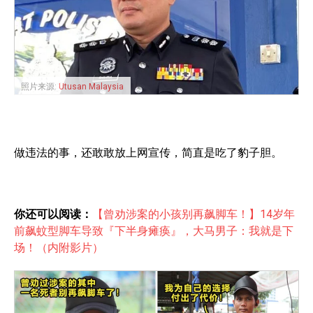
照片来源:
Utusan Malaysia
做违法的事，还敢敢放上网宣传，简直是吃了豹子胆。
你还可以阅读：
【曾劝涉案的小孩别再飙脚车！】14岁年
前飙蚊型脚车导致『下半身瘫痪』，大马男子：我就是下
场！（内附影片）