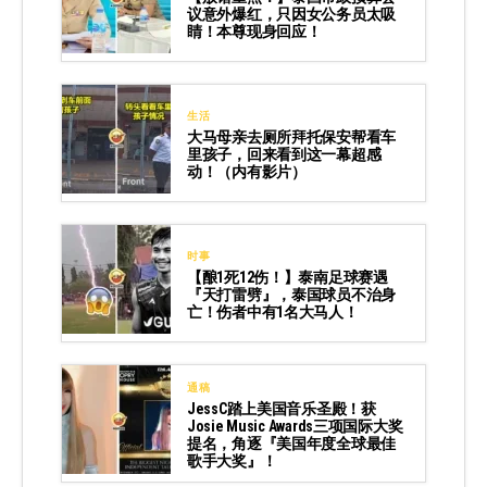
议意外爆红，只因女公务员太吸
睛！本尊现身回应！
生活
大马母亲去厕所拜托保安帮看车
里孩子，回来看到这一幕超感
动！（内有影片）
时事
【酿1死12伤！】泰南足球赛遇
『天打雷劈』，泰国球员不治身
亡！伤者中有1名大马人！
通稿
JessC踏上美国音乐圣殿！获
Josie Music Awards三项国际大奖
提名，角逐『美国年度全球最佳
歌手大奖』！