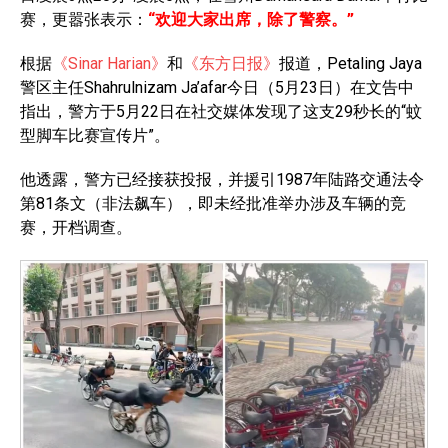
赛，更嚣张表示：
“欢迎大家出席，除了警察。”
根据
《Sinar Harian》
和
《东方日报》
报道，Petaling Jaya
警区主任Shahrulnizam Ja’afar今日（5月23日）在文告中
指出，警方于5月22日在社交媒体发现了这支29秒长的“蚊
型脚车比赛宣传片”。
他透露，警方已经接获投报，并援引1987年陆路交通法令
第81条文（非法飙车），即未经批准举办涉及车辆的竞
赛，开档调查。