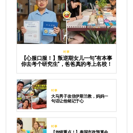
时事
【心服口服！】叛逆期女儿一句“有本事
你去考个研究生”，爸爸真的考上名校！
时事
大马男子改信伊斯兰教，妈妈一
句话让他铭记于心
时事
【放错重点！】泰国市政预算会