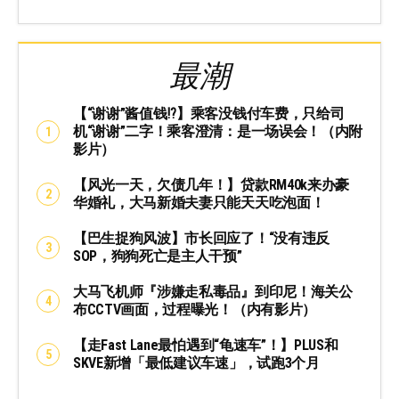
最潮
【“谢谢”酱值钱⁉️】乘客没钱付车费，只给司
机“谢谢”二字！乘客澄清：是一场误会！（内附
影片）
【风光一天，欠债几年！】贷款RM40k来办豪
华婚礼，大马新婚夫妻只能天天吃泡面！
【巴生捉狗风波】市长回应了！“没有违反
SOP，狗狗死亡是主人干预”
大马飞机师『涉嫌走私毒品』到印尼！海关公
布CCTV画面，过程曝光！（内有影片）
【走Fast Lane最怕遇到“龟速车”！】PLUS和
SKVE新增「最低建议车速」，试跑3个月