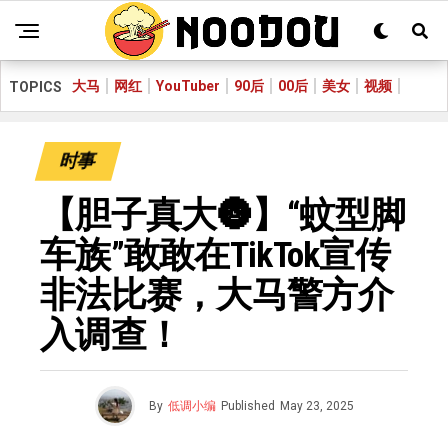
大马
网红
YouTuber
90后
00后
美女
视频
TOPICS
时事
【胆子真大🌚】“蚊型脚
车族”敢敢在TikTok宣传
非法比赛，大马警方介
入调查！
By
低调小编
Published
May 23, 2025