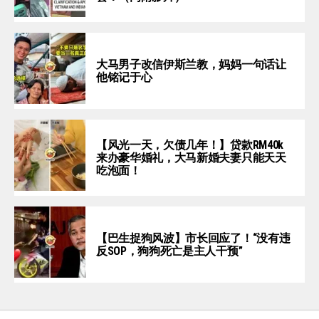
大马男子改信伊斯兰教，妈妈一句话让
他铭记于心
【风光一天，欠债几年！】贷款RM40k
来办豪华婚礼，大马新婚夫妻只能天天
吃泡面！
【巴生捉狗风波】市长回应了！“没有违
反SOP，狗狗死亡是主人干预”