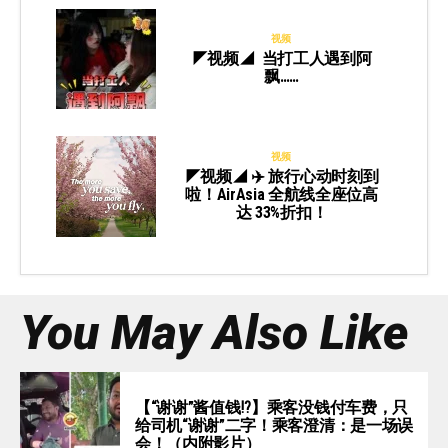
视频
◤视频◢ 当打工人遇到阿
飘……
视频
◤视频◢ ✈️ 旅行心动时刻到
啦！AirAsia 全航线全座位高
达 33%折扣！
You May Also Like
【“谢谢”酱值钱⁉️】乘客没钱付车费，只
给司机“谢谢”二字！乘客澄清：是一场误
会！（内附影片）