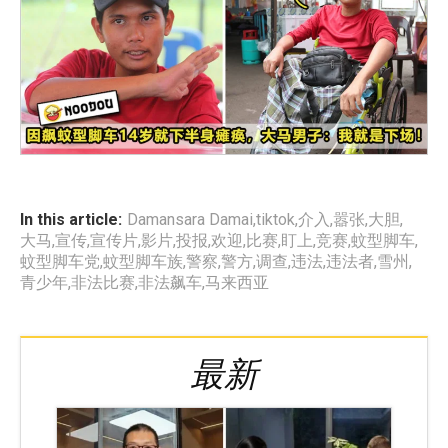
In this article:
Damansara Damai
,
tiktok
,
介入
,
嚣张
,
大胆
,
大马
,
宣传
,
宣传片
,
影片
,
投报
,
欢迎
,
比赛
,
盯上
,
竞赛
,
蚊型脚车
,
蚊型脚车党
,
蚊型脚车族
,
警察
,
警方
,
调查
,
违法
,
违法者
,
雪州
,
青少年
,
非法比赛
,
非法飙车
,
马来西亚
最新