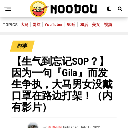
大马
网红
YouTuber
90后
00后
美女
视频
TOPICS
时事
【生气到忘记SOP？】
因为一句『Gila』而发
生争执，大马男女没戴
口罩在路边打架！（内
有影片）
By
低调小编
Published
July 15, 2021