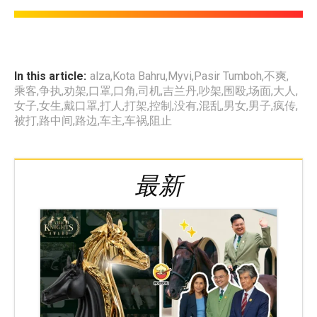
In this article:
alza
,
Kota Bahru
,
Myvi
,
Pasir Tumboh
,
不爽
,
乘客
,
争执
,
劝架
,
口罩
,
口角
,
司机
,
吉兰丹
,
吵架
,
围殴
,
场面
,
大人
,
女子
,
女生
,
戴口罩
,
打人
,
打架
,
控制
,
没有
,
混乱
,
男女
,
男子
,
疯传
,
被打
,
路中间
,
路边
,
车主
,
车祸
,
阻止
最新