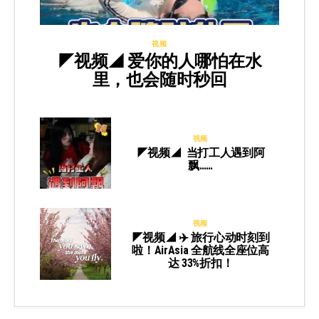
视频
◤视频◢ 爱你的人哪怕在水
里，也会随时秒回
视频
◤视频◢ 当打工人遇到阿
飘……
视频
◤视频◢ ✈️ 旅行心动时刻到
啦！AirAsia 全航线全座位高
达 33%折扣！