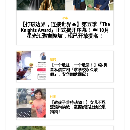
时事
【打破边界，连接世界🔥】第五季『The
Knights Award』正式揭开序幕！ 👑 10月
星光汇聚吉隆坡，现已开放提名！
趣闻
【一个敢提，一个敢回！】6岁男
童私信首相『求学校永久放
假』，安华幽默回应！
时事
【教孩子善待动物！】女儿不忍
流浪狗挨饿，巫裔妈妈让她投喂
狗狗！