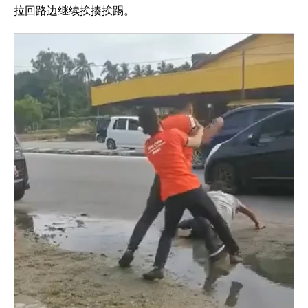
拉回路边继续挨揍挨踢。