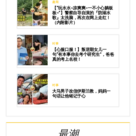
趣闻
【“玩水水~凉爽爽~一不小心躺板
板~”】警察自导自演的『防溺水
歌』太洗脑，再次在网上走红！
（内附影片）
时事
【心服口服！】叛逆期女儿一
句“有本事你去考个研究生”，爸爸
真的考上名校！
时事
大马男子改信伊斯兰教，妈妈一
句话让他铭记于心
最潮