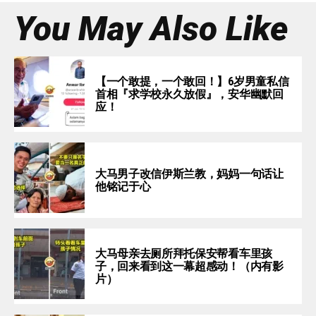
You May Also Like
【一个敢提，一个敢回！】6岁男童私信
首相『求学校永久放假』，安华幽默回
应！
大马男子改信伊斯兰教，妈妈一句话让
他铭记于心
大马母亲去厕所拜托保安帮看车里孩
子，回来看到这一幕超感动！（内有影
片）