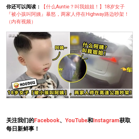
你还可以阅读：
【什么Auntie？叫我姐姐！】18岁女子
『被小孩叫阿姨』暴怒，两家人停在Highway路边吵架！
（内有视频）
关注我们的
Facebook
、
YouTube
和
Instagram
获取
每日新鲜事！