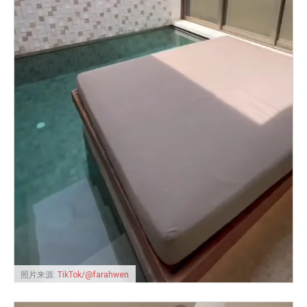
照片来源:
TikTok/@farahwen