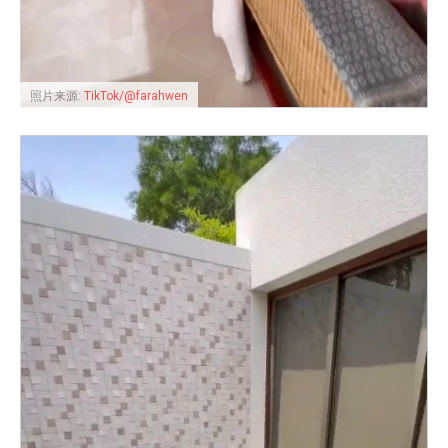
照片来源:
TikTok/@farahwen