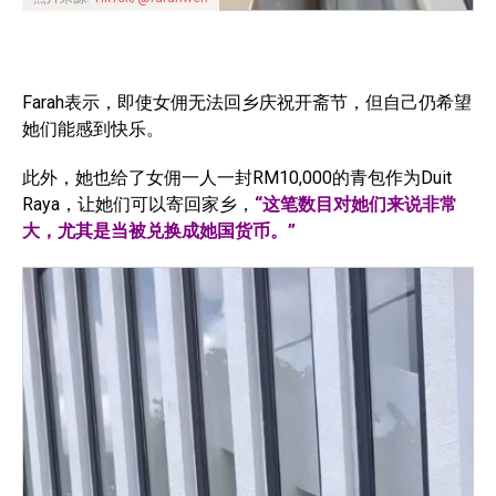
Farah表示，即使女佣无法回乡庆祝开斋节，但自己仍希望
她们能感到快乐。
此外，她也给了女佣一人一封RM10,000的青包作为Duit
Raya，让她们可以寄回家乡，
“这笔数目对她们来说非常
大，尤其是当被兑换成她国货币。”