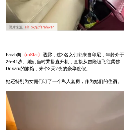
照片来源:
TikTok/@farahwen
Farah向
《mStar》
透露，这3名女佣都来自印尼，年龄介于
26-41岁。她们当时乘搭直升机，直接从吉隆坡飞往柔佛
Desaru的旅馆，来个3天2夜的豪华度假。
她还特别为女佣们订了一个私人套房，作为她们的住宿。