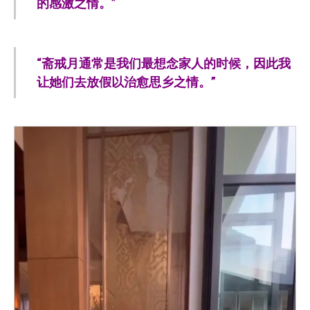
的感激之情。”
“斋戒月通常是我们最想念家人的时候，因此我
让她们去放假以治愈思乡之情。”