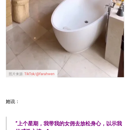
照片来源:
TikTok/@farahwen
她说：
“上个星期，我带我的女佣去放松身心，以示我