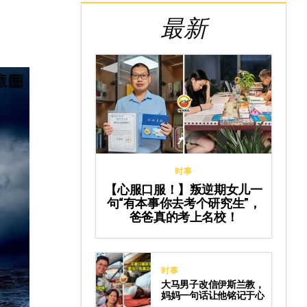
最新
时事
【心服口服！】叛逆期女儿一
句“有本事你去考个研究生”，
爸爸真的考上名校！
时事
大马男子改信伊斯兰教，
妈妈一句话让他铭记于心