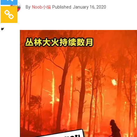
By
Noob小编
Published
January 16, 2020