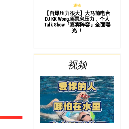
通稿
【自爆压力很大】大马前电台
DJ KK Wong顶票房压力，个人
Talk Show『嘉宾阵容』全面曝
光 ！
视频