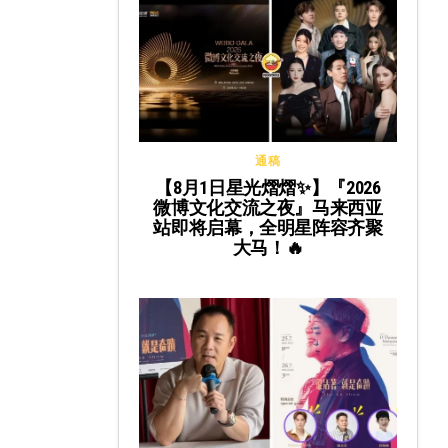
通稿
【8月1日星光熠熠✨】『2026
微博文化交流之夜』马来西亚
站即将启幕，全明星阵容齐聚
大马！🔥