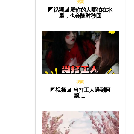
视频
◤视频◢ 爱你的人哪怕在水
里，也会随时秒回
视频
◤视频◢ 当打工人遇到阿
飘……