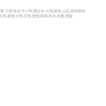
雨量
,
下雨
,
保佑
,
半小时
,
墨尔本
,
大雨
,
媒体
,
山洪
,
布里斯班
,
防局
,
澳洲
,
火势
,
灾情
,
焚烧
,
降雨
,
雨水
,
雨量
,
雪梨