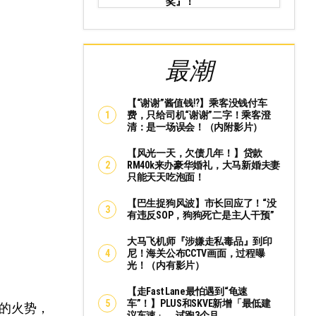
奖』！
最潮
【“谢谢”酱值钱⁉️】乘客没钱付车
费，只给司机“谢谢”二字！乘客澄
清：是一场误会！（内附影片）
【风光一天，欠债几年！】贷款
RM40k来办豪华婚礼，大马新婚夫妻
只能天天吃泡面！
【巴生捉狗风波】市长回应了！“没
有违反SOP，狗狗死亡是主人干预”
大马飞机师『涉嫌走私毒品』到印
尼！海关公布CCTV画面，过程曝
光！（内有影片）
【走Fast Lane最怕遇到“龟速
车”！】PLUS和SKVE新增「最低建
的火势，
议车速」，试跑3个月