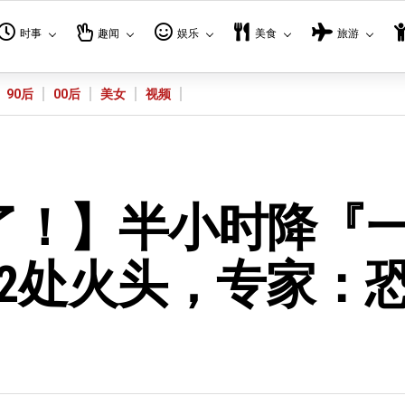
时事
趣闻
娱乐
美食
旅游
90后
00后
美女
视频
了！】半小时降『
2处火头，专家：