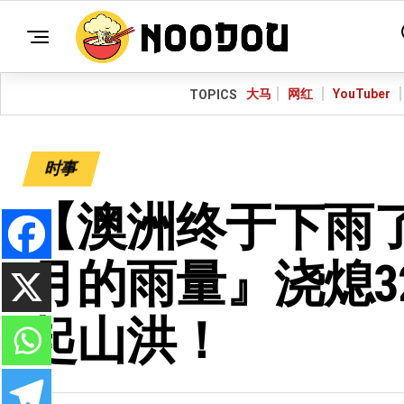
大马
网红
YouTuber
TOPICS
时事
【澳洲终于下雨
月的雨量』浇熄3
起山洪！