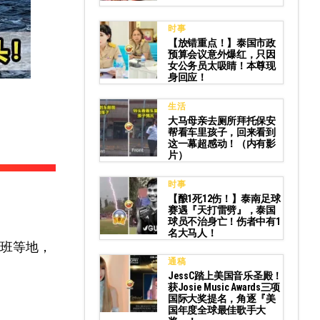
时事
【放错重点！】泰国市政
预算会议意外爆红，只因
女公务员太吸睛！本尊现
身回应！
生活
大马母亲去厕所拜托保安
帮看车里孩子，回来看到
这一幕超感动！（内有影
片）
时事
【酿1死12伤！】泰南足球
赛遇『天打雷劈』，泰国
球员不治身亡！伤者中有1
名大马人！
斯班等地，
通稿
JessC踏上美国音乐圣殿！
获Josie Music Awards三项
国际大奖提名，角逐『美
国年度全球最佳歌手大