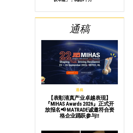
通稿
通稿
【表彰清真产业卓越表现】
『MIHAS Awards 2026』正式开
放报名📢 MATRADE诚邀符合资
格企业踊跃参与‼️