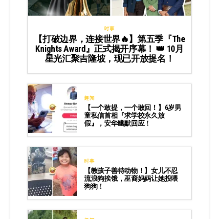
时事
【打破边界，连接世界🔥】第五季『The
Knights Award』正式揭开序幕！ 👑 10月
星光汇聚吉隆坡，现已开放提名！
趣闻
【一个敢提，一个敢回！】6岁男
童私信首相『求学校永久放
假』，安华幽默回应！
时事
【教孩子善待动物！】女儿不忍
流浪狗挨饿，巫裔妈妈让她投喂
狗狗！