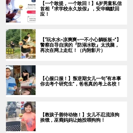
【一个敢提，一个敢回！】6岁男童私信
首相『求学校永久放假』，安华幽默回
应！
【“玩水水~凉爽爽~一不小心躺板板~”】
警察自导自演的『防溺水歌』太洗脑，
再次在网上走红！（内附影片）
【心服口服！】叛逆期女儿一句“有本事
你去考个研究生”，爸爸真的考上名校！
【教孩子善待动物！】女儿不忍流浪狗
挨饿，巫裔妈妈让她投喂狗狗！