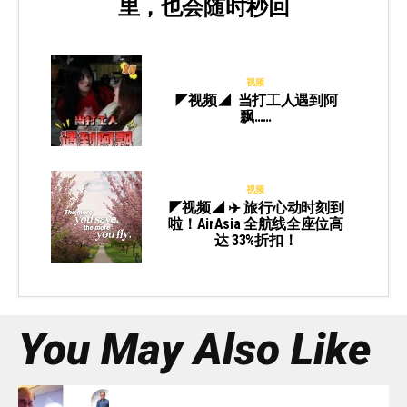
里，也会随时秒回
视频
◤视频◢ 当打工人遇到阿
飘……
视频
◤视频◢ ✈️ 旅行心动时刻到
啦！AirAsia 全航线全座位高
达 33%折扣！
You May Also Like