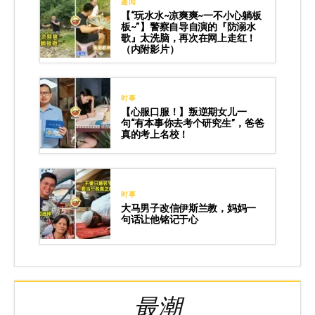
趣闻
【“玩水水~凉爽爽~一不小心躺板
板~”】警察自导自演的『防溺水
歌』太洗脑，再次在网上走红！
（内附影片）
时事
【心服口服！】叛逆期女儿一
句“有本事你去考个研究生”，爸爸
真的考上名校！
时事
大马男子改信伊斯兰教，妈妈一
句话让他铭记于心
最潮