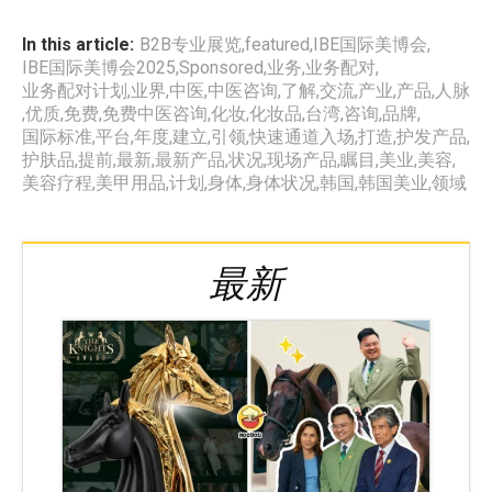
In this article:
B2B专业展览
,
featured
,
IBE国际美博会
,
IBE国际美博会2025
,
Sponsored
,
业务
,
业务配对
,
业务配对计划
,
业界
,
中医
,
中医咨询
,
了解
,
交流
,
产业
,
产品
,
人脉
,
优质
,
免费
,
免费中医咨询
,
化妆
,
化妆品
,
台湾
,
咨询
,
品牌
,
国际标准
,
平台
,
年度
,
建立
,
引领
,
快速通道入场
,
打造
,
护发产品
,
护肤品
,
提前
,
最新
,
最新产品
,
状况
,
现场产品
,
瞩目
,
美业
,
美容
,
美容疗程
,
美甲用品
,
计划
,
身体
,
身体状况
,
韩国
,
韩国美业
,
领域
最新