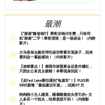
最潮
【“谢谢”酱值钱⁉️】乘客没钱付车费，只给司
机“谢谢”二字！乘客澄清：是一场误会！（内附
影片）
大马母亲去厕所拜托保安帮看车里孩子，回来
看到这一幕超感动！（内有影片）
【放错重点！】泰国市政预算会议意外爆红，
只因女公务员太吸睛！本尊现身回应！
【走Fast Lane最怕遇到“龟速车”！】PLUS和
SKVE新增「最低建议车速」，试跑3个月
狗狗陪小主人睡觉，睡着睡着枕头变它的~ 主
人多买一个枕头，结果意想不到！（内附影
片）