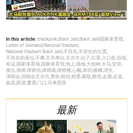
In this article:
blackpink
,
Bukit Jalil
,
Bukit Jalil国家体育馆
,
Letter of Demand
,
National Stadium
,
National Stadium Bukit Jalil
,
不存在
,
不存在的位置
,
不存在的座位
,
不爽
,
主办单位
,
主办方
,
位子
,
位置
,
入口处
,
后续
,
命运
,
国家体育场
,
国家体育馆
,
地上
,
场地
,
大怨种
,
大马
,
安排
,
座位
,
律师
,
律师信
,
律师函
,
律师楼
,
心酸
,
来回
,
楼梯
,
消失
,
演唱会
,
演唱会主办方
,
票价
,
粉丝
,
粉墨
,
索取
,
赔偿
,
走廊
,
走道
,
超卖
,
跟进
,
遭遇
,
门口
,
马来西亚
最新