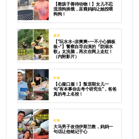
【教孩子善待动物！】女儿不忍
流浪狗挨饿，巫裔妈妈让她投喂
狗狗！
趣闻
【“玩水水~凉爽爽~一不小心躺板
板~”】警察自导自演的『防溺水
歌』太洗脑，再次在网上走红！
（内附影片）
时事
【心服口服！】叛逆期女儿一
句“有本事你去考个研究生”，爸爸
真的考上名校！
时事
大马男子改信伊斯兰教，妈妈一
句话让他铭记于心