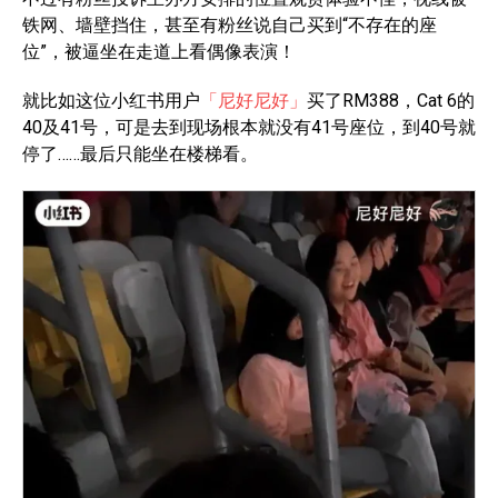
铁网、墙壁挡住，甚至有粉丝说自己买到“不存在的座
位”，被逼坐在走道上看偶像表演！
就比如这位小红书用户
「尼好尼好」
买了RM388，Cat 6的
40及41号，可是去到现场根本就没有41号座位，到40号就
停了……最后只能坐在楼梯看。