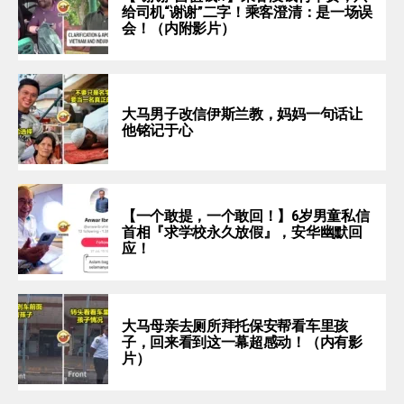
给司机“谢谢”二字！乘客澄清：是一场误
会！（内附影片）
大马男子改信伊斯兰教，妈妈一句话让
他铭记于心
【一个敢提，一个敢回！】6岁男童私信
首相『求学校永久放假』，安华幽默回
应！
大马母亲去厕所拜托保安帮看车里孩
子，回来看到这一幕超感动！（内有影
片）