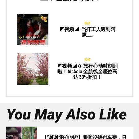
视频
◤视频◢ 当打工人遇到阿
飘……
视频
◤视频◢ ✈️ 旅行心动时刻到
啦！AirAsia 全航线全座位高
达 33%折扣！
You May Also Like
【“谢谢”酱值钱⁉️】乘客没钱付车费，只