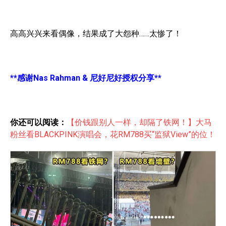
高高兴兴来看偶像，结果成了大怨种……太惨了！
**感谢
Nas Rahman &
尼好尼好
授权分享**
你还可以阅读：
【价钱跟别人一样，却隔了铁网！】大马
粉丝看BLACKPINK演唱会，花RM788买“监狱View”的位！