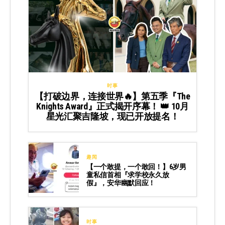
时事
【打破边界，连接世界🔥】第五季『The
Knights Award』正式揭开序幕！ 👑 10月
星光汇聚吉隆坡，现已开放提名！
趣闻
【一个敢提，一个敢回！】6岁男
童私信首相『求学校永久放
假』，安华幽默回应！
时事