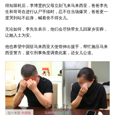
得知噩耗后，李博雯的父母立刻飞来马来西亚，爸爸李先
生和哥哥在进行认尸手续时，忍不住当场爆哭，爸爸更一
度哭到站不起身，喊着舍不得女儿。
无论如何，李先生表示，他们会尽快带女儿回家乡安葬，
让她入土为安。
他也希望中国驻马来西亚大使馆伸出援手，帮忙施压马来
西亚警方，援引刑事角度调查此案，还女儿公道。
照片来源:
中国报