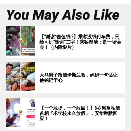
You May Also Like
【“谢谢”酱值钱⁉️】乘客没钱付车费，只
给司机“谢谢”二字！乘客澄清：是一场误
会！（内附影片）
大马男子改信伊斯兰教，妈妈一句话让
他铭记于心
【一个敢提，一个敢回！】6岁男童私信
首相『求学校永久放假』，安华幽默回
应！