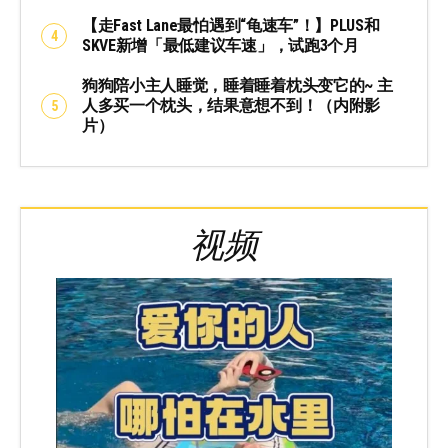
【走Fast Lane最怕遇到“龟速车”！】PLUS和
SKVE新增「最低建议车速」，试跑3个月
狗狗陪小主人睡觉，睡着睡着枕头变它的~ 主
人多买一个枕头，结果意想不到！（内附影
片）
视频