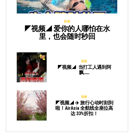
视频
◤视频◢ 爱你的人哪怕在水
里，也会随时秒回
视频
◤视频◢ 当打工人遇到阿
飘……
视频
◤视频◢ ✈️ 旅行心动时刻到
啦！AirAsia 全航线全座位高
达 33%折扣！