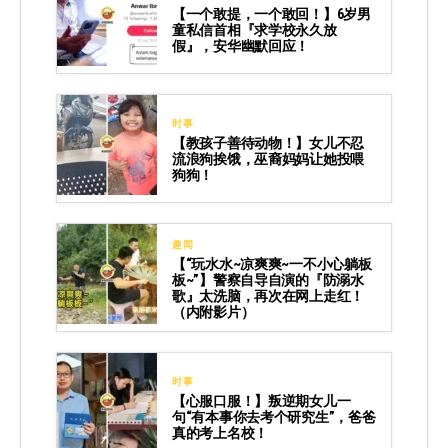
【一个敢提，一个敢回！】6岁男
童私信首相『求学校永久放
假』，安华幽默回应！
时事
【教孩子善待动物！】女儿不忍
流浪狗挨饿，巫裔妈妈让她投喂
狗狗！
趣闻
【“玩水水~凉爽爽~一不小心躺板
板~”】警察自导自演的『防溺水
歌』太洗脑，再次在网上走红！
（内附影片）
时事
【心服口服！】叛逆期女儿一
句“有本事你去考个研究生”，爸爸
真的考上名校！