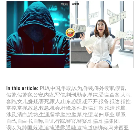
In this article:
PUA
,
中国
,
争取
,
以为
,
佯装
,
保外候审
,
假冒
,
假警
,
假警察
,
公安
,
内疚
,
写信
,
判刑
,
勒令
,
单纯
,
受骗
,
命案
,
大马
,
套路
,
女儿
,
嫌疑
,
害死
,
家人
,
山东
,
崩溃
,
想不开
,
报备
,
抵达
,
指控
,
掌控
,
掌握
,
故意
,
救急
,
机会
,
杜峰
,
案件
,
欺骗
,
汇款
,
洗清
,
洗脑
,
涉及
,
清白
,
潍坊
,
生涯
,
留学
,
监控
,
监禁
,
绝望
,
老妇
,
职业
,
联系
,
自己
,
自白书
,
自称
,
自证
,
行踪
,
警官
,
警察
,
诈骗
,
诈骗集团
,
误以为
,
跨国
,
躲避
,
追捕
,
透露
,
通融
,
逮捕
,
道德绑架
,
马来西亚