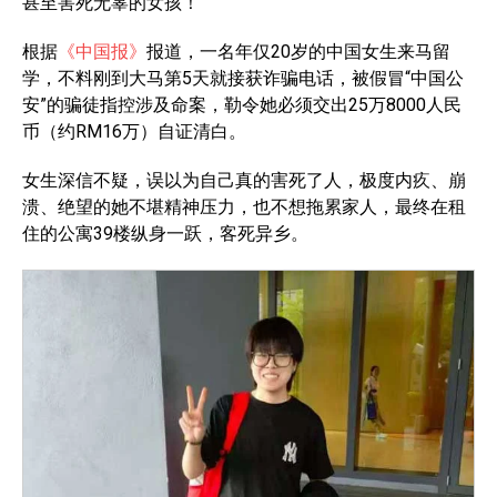
甚至害死无辜的女孩！
根据
《中国报》
报道，一名年仅20岁的中国女生来马留
学，不料刚到大马第5天就接获诈骗电话，被假冒“中国公
安”的骗徒指控涉及命案，勒令她必须交出25万8000人民
币（约RM16万）自证清白。
女生深信不疑，误以为自己真的害死了人，极度内疚、崩
溃、绝望的她不堪精神压力，也不想拖累家人，最终在租
住的公寓39楼纵身一跃，客死异乡。