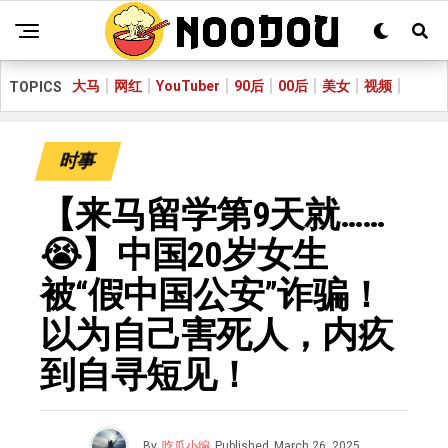
大马
网红
YouTuber
90后
00后
美女
视频
TOPICS
时事
【来马留学第9天就……
😭】中国20岁女生
被“假中国公安”诈骗！
以为自己害死人，内疚
到自寻短见！
By
吃瓜小编
Published
March 26, 2025