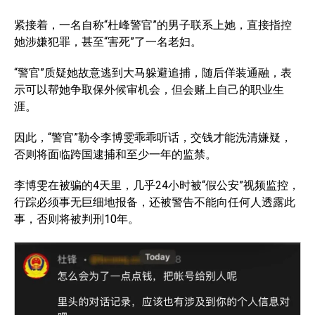
紧接着，一名自称“杜峰警官”的男子联系上她，直接指控
她涉嫌犯罪，甚至“害死”了一名老妇。
“警官”质疑她故意逃到大马躲避追捕，随后佯装通融，表
示可以帮她争取保外候审机会，但会赌上自己的职业生
涯。
因此，“警官”勒令李博雯乖乖听话，交钱才能洗清嫌疑，
否则将面临跨国逮捕和至少一年的监禁。
李博雯在被骗的4天里，几乎24小时被“假公安”视频监控，
行踪必须事无巨细地报备，还被警告不能向任何人透露此
事，否则将被判刑10年。