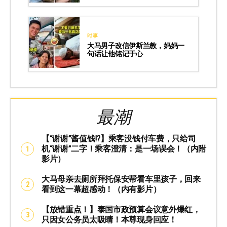
时事
大马男子改信伊斯兰教，妈妈一
句话让他铭记于心
最潮
【“谢谢”酱值钱⁉️】乘客没钱付车费，只给司
机“谢谢”二字！乘客澄清：是一场误会！（内附
影片）
大马母亲去厕所拜托保安帮看车里孩子，回来
看到这一幕超感动！（内有影片）
【放错重点！】泰国市政预算会议意外爆红，
只因女公务员太吸睛！本尊现身回应！