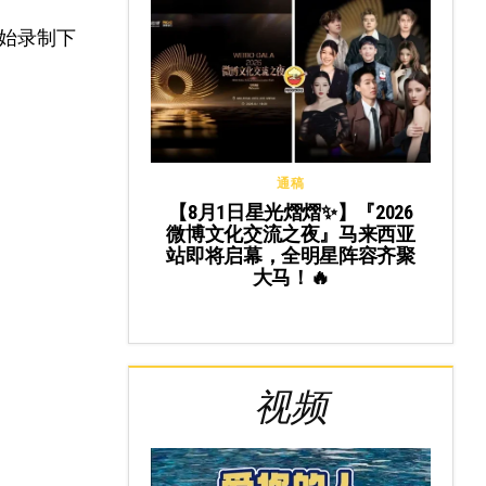
始录制下
通稿
【8月1日星光熠熠✨】『2026
微博文化交流之夜』马来西亚
站即将启幕，全明星阵容齐聚
大马！🔥
视频