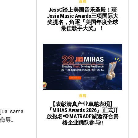
通稿
JessC踏上美国音乐圣殿！获
Josie Music Awards三项国际大
奖提名，角逐『美国年度全球
最佳歌手大奖』！
通稿
【表彰清真产业卓越表现】
『MIHAS Awards 2026』正式开
 jual sama
放报名📢 MATRADE诚邀符合资
的侮辱。
格企业踊跃参与‼️