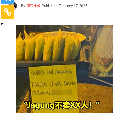
By
歪歪小编
Published
February 17, 2025