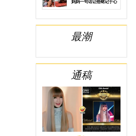
妈妈一句话让他铭记于心
最潮
通稿