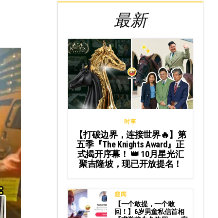
最新
时事
【打破边界，连接世界🔥】第
五季『The Knights Award』正
式揭开序幕！ 👑 10月星光汇
聚吉隆坡，现已开放提名！
趣闻
【一个敢提，一个敢
回！】6岁男童私信首相