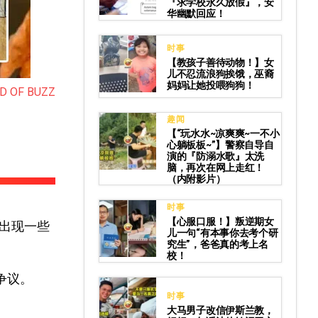
『求学校永久放假』，安
华幽默回应！
时事
【教孩子善待动物！】女
儿不忍流浪狗挨饿，巫裔
妈妈让她投喂狗狗！
D OF BUZZ
趣闻
【“玩水水~凉爽爽~一不小
心躺板板~”】警察自导自
演的『防溺水歌』太洗
脑，再次在网上走红！
（内附影片）
时事
【心服口服！】叛逆期女
出现一些
儿一句“有本事你去考个研
究生”，爸爸真的考上名
校！
争议。
时事
大马男子改信伊斯兰教，