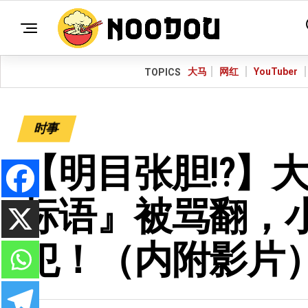
大马
网红
YouTuber
TOPICS
时事
【明目张胆⁉️】
标语』被骂翻，
犯！（内附影片