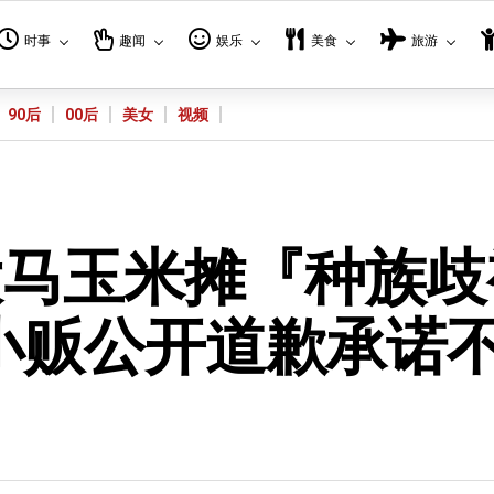
时事
趣闻
娱乐
美食
旅游
90后
00后
美女
视频
大马玉米摊『种族歧
小贩公开道歉承诺
）