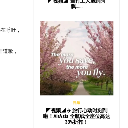
◤视频◢ 当打工人遇到阿
飘……
都在呼吁，
公开道歉，
视频
◤视频◢ ✈️ 旅行心动时刻到
啦！AirAsia 全航线全座位高达
33%折扣！