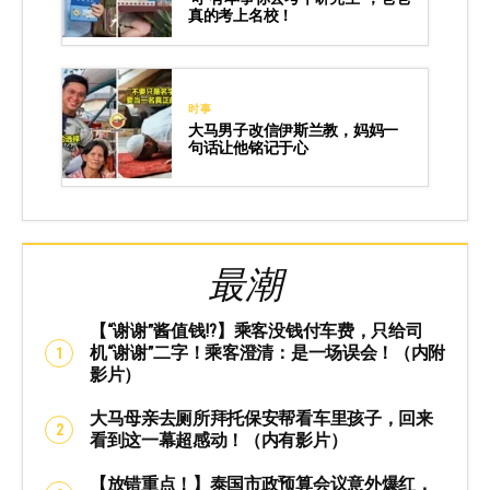
真的考上名校！
时事
大马男子改信伊斯兰教，妈妈一
句话让他铭记于心
最潮
【“谢谢”酱值钱⁉️】乘客没钱付车费，只给司
机“谢谢”二字！乘客澄清：是一场误会！（内附
影片）
大马母亲去厕所拜托保安帮看车里孩子，回来
看到这一幕超感动！（内有影片）
【放错重点！】泰国市政预算会议意外爆红，