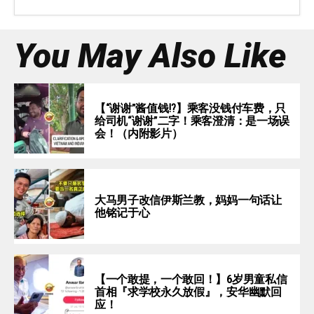
You May Also Like
【“谢谢”酱值钱⁉️】乘客没钱付车费，只
给司机“谢谢”二字！乘客澄清：是一场误
会！（内附影片）
大马男子改信伊斯兰教，妈妈一句话让
他铭记于心
【一个敢提，一个敢回！】6岁男童私信
首相『求学校永久放假』，安华幽默回
应！