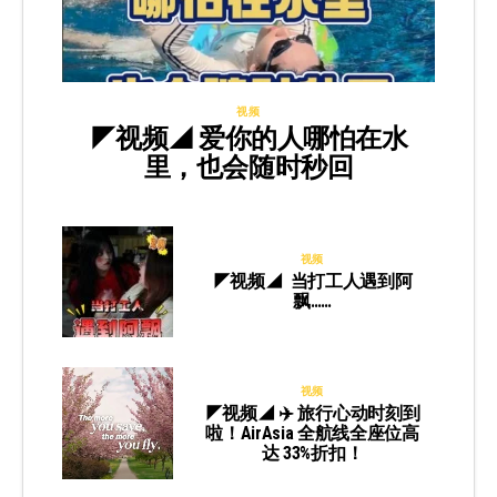
视频
◤视频◢ 爱你的人哪怕在水
里，也会随时秒回
视频
◤视频◢ 当打工人遇到阿
飘……
视频
◤视频◢ ✈️ 旅行心动时刻到
啦！AirAsia 全航线全座位高
达 33%折扣！