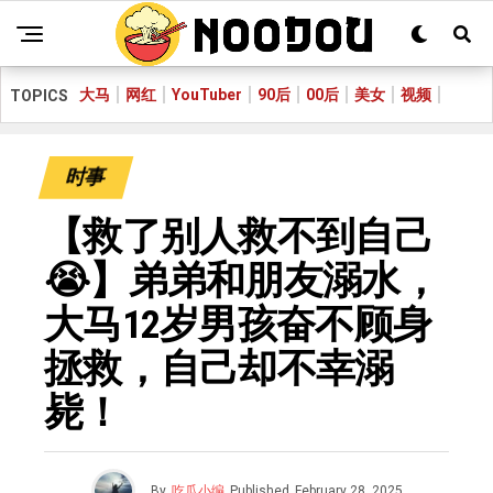
大马
网红
YouTuber
90后
00后
美女
视频
TOPICS
时事
【救了别人救不到自己
😭】弟弟和朋友溺水，
大马12岁男孩奋不顾身
拯救，自己却不幸溺
毙！
By
吃瓜小编
Published
February 28, 2025