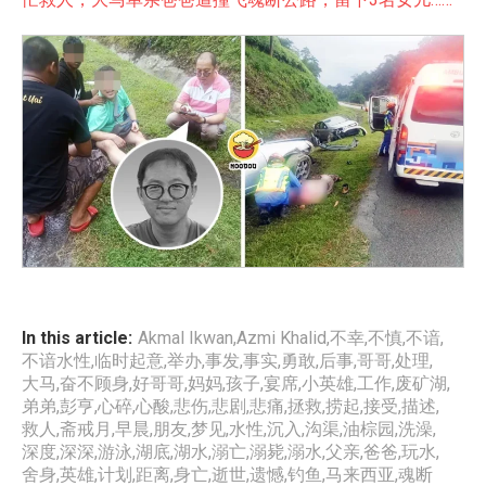
In this article:
Akmal Ikwan
,
Azmi Khalid
,
不幸
,
不慎
,
不谙
,
不谙水性
,
临时起意
,
举办
,
事发
,
事实
,
勇敢
,
后事
,
哥哥
,
处理
,
大马
,
奋不顾身
,
好哥哥
,
妈妈
,
孩子
,
宴席
,
小英雄
,
工作
,
废矿湖
,
弟弟
,
彭亨
,
心碎
,
心酸
,
悲伤
,
悲剧
,
悲痛
,
拯救
,
捞起
,
接受
,
描述
,
救人
,
斋戒月
,
早晨
,
朋友
,
梦见
,
水性
,
沉入
,
沟渠
,
油棕园
,
洗澡
,
深度
,
深深
,
游泳
,
湖底
,
湖水
,
溺亡
,
溺毙
,
溺水
,
父亲
,
爸爸
,
玩水
,
舍身
,
英雄
,
计划
,
距离
,
身亡
,
逝世
,
遗憾
,
钓鱼
,
马来西亚
,
魂断