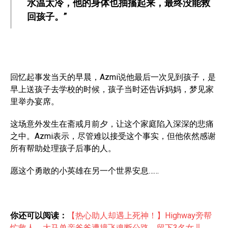
水温太冷，他的身体也抽搐起来，最终没能救
回孩子。”
回忆起事发当天的早晨，Azmi说他最后一次见到孩子，是
早上送孩子去学校的时候，孩子当时还告诉妈妈，梦见家
里举办宴席。
这场意外发生在斋戒月前夕，让这个家庭陷入深深的悲痛
之中。Azmi表示，尽管难以接受这个事实，但他依然感谢
所有帮助处理孩子后事的人。
愿这个勇敢的小英雄在另一个世界安息……
你还可以阅读：
【热心助人却遇上死神！】Highway旁帮
忙救人，大马单亲爸爸遭撞飞魂断公路，留下3名女儿……