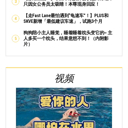
只因女公务员太吸睛！本尊现身回应！
【走Fast Lane最怕遇到“龟速车”！】PLUS和
SKVE新增「最低建议车速」，试跑3个月
狗狗陪小主人睡觉，睡着睡着枕头变它的~ 主
人多买一个枕头，结果意想不到！（内附影
片）
视频