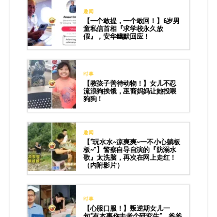
趣闻
【一个敢提，一个敢回！】6岁男
童私信首相『求学校永久放
假』，安华幽默回应！
时事
【教孩子善待动物！】女儿不忍
流浪狗挨饿，巫裔妈妈让她投喂
狗狗！
趣闻
【“玩水水~凉爽爽~一不小心躺板
板~”】警察自导自演的『防溺水
歌』太洗脑，再次在网上走红！
（内附影片）
时事
【心服口服！】叛逆期女儿一
句“有本事你去考个研究生”，爸爸