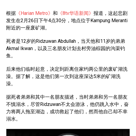
根据
《Harian Metro》
和
《8tv华语新闻》
报道，这起悲剧
发生在2月26日下午4点30分，地点位于Kampung Meranti
附近的一座废矿湖。
死者是12岁的Ridzuwan Abdullah，当天他和11岁的弟弟
Akmal Ikwan，以及三名朋友计划去村旁油棕园的沟渠钓
鱼。
后来他们临时起意，决定到距离住家约两公里的废矿湖洗
澡。据了解，这是他们第一次到这座深达5米的矿湖洗
澡。
据死者弟弟和其中一名朋友描述，当时弟弟和另一名朋友
不慎溺水，尽管Ridzuwan不太会游泳，他仍跳入水中，奋
力将两人拖至湖边，成功救起了他们，然而他自己却不幸
溺水。