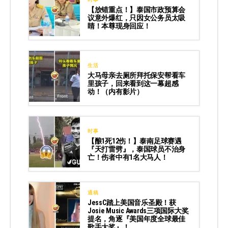
【放错重点！】泰国市政预算会
议意外爆红，只因女公务员太吸
睛！本尊现身回应！
生活
大马母亲去厕所拜托保安帮看车
里孩子，回来看到这一幕超感
动！（内有影片）
时事
【酿1死12伤！】泰南足球赛遇
『天打雷劈』，泰国球员不治身
亡！伤者中有1名大马人！
通稿
JessC踏上美国音乐圣殿！获
Josie Music Awards三项国际大奖
提名，角逐『美国年度全球最佳
歌手大奖』！