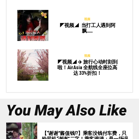
视频
◤视频◢ 当打工人遇到阿
飘……
视频
◤视频◢ ✈️ 旅行心动时刻到
啦！AirAsia 全航线全座位高
达 33%折扣！
You May Also Like
【“谢谢”酱值钱⁉️】乘客没钱付车费，只
给司机“谢谢”二字！乘客澄清：是一场误