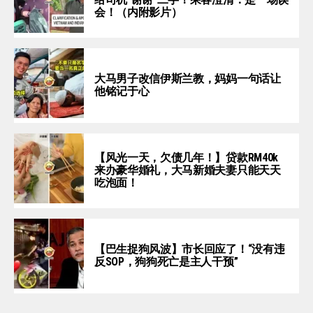
会！（内附影片）
大马男子改信伊斯兰教，妈妈一句话让
他铭记于心
【风光一天，欠债几年！】贷款RM40k
来办豪华婚礼，大马新婚夫妻只能天天
吃泡面！
【巴生捉狗风波】市长回应了！“没有违
反SOP，狗狗死亡是主人干预”