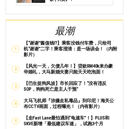
最潮
【“谢谢”酱值钱⁉️】乘客没钱付车费，只给司
机“谢谢”二字！乘客澄清：是一场误会！（内附
影片）
【风光一天，欠债几年！】贷款RM40k来办豪
华婚礼，大马新婚夫妻只能天天吃泡面！
【巴生捉狗风波】市长回应了！“没有违反
SOP，狗狗死亡是主人干预”
大马飞机师『涉嫌走私毒品』到印尼！海关公
布CCTV画面，过程曝光！（内有影片）
【走Fast Lane最怕遇到“龟速车”！】PLUS和
SKVE新增「最低建议车速」，试跑3个月