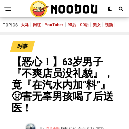
大马
网红
YouTuber
90后
00后
美女
视频
TOPICS
时事
【恶心！】63岁男子
『不爽店员没礼貌』，
竟『在汽水内加“料”』
🤢害无辜男孩喝了后送
医！
By
吃瓜小编
Published
August 12, 2025