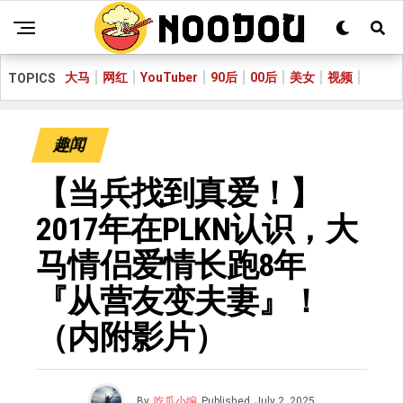
大马
网红
YouTuber
90后
00后
美女
视频
TOPICS
趣闻
【当兵找到真爱！】
2017年在PLKN认识，大
马情侣爱情长跑8年
『从营友变夫妻』！
（内附影片）
By
吃瓜小编
Published
July 2, 2025