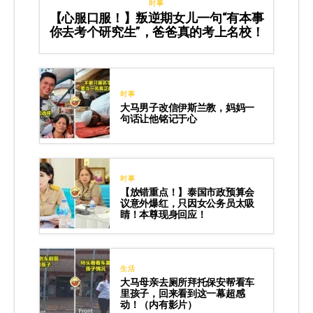
时事
【心服口服！】叛逆期女儿一句“有本事
你去考个研究生”，爸爸真的考上名校！
时事
大马男子改信伊斯兰教，妈妈一
句话让他铭记于心
时事
【放错重点！】泰国市政预算会
议意外爆红，只因女公务员太吸
睛！本尊现身回应！
生活
大马母亲去厕所拜托保安帮看车
里孩子，回来看到这一幕超感
动！（内有影片）