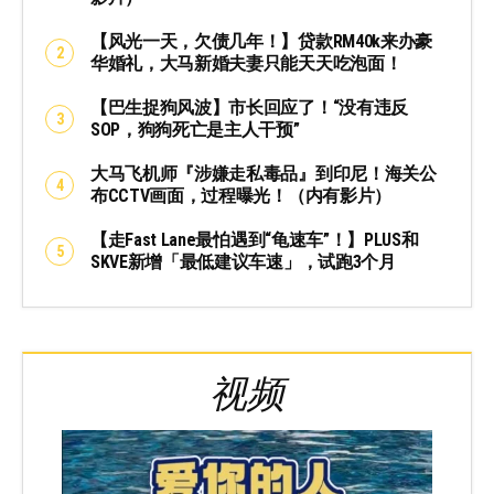
【风光一天，欠债几年！】贷款RM40k来办豪
华婚礼，大马新婚夫妻只能天天吃泡面！
【巴生捉狗风波】市长回应了！“没有违反
SOP，狗狗死亡是主人干预”
大马飞机师『涉嫌走私毒品』到印尼！海关公
布CCTV画面，过程曝光！（内有影片）
【走Fast Lane最怕遇到“龟速车”！】PLUS和
SKVE新增「最低建议车速」，试跑3个月
视频