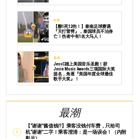
时事
【酿1死12伤！】泰南足球赛遇
『天打雷劈』，泰国球员不治身
亡！伤者中有1名大马人！
通稿
JessC踏上美国音乐圣殿！获
Josie Music Awards三项国际大奖
提名，角逐『美国年度全球最佳
歌手大奖』！
最潮
【“谢谢”酱值钱⁉️】乘客没钱付车费，只给司
机“谢谢”二字！乘客澄清：是一场误会！（内附
影片）