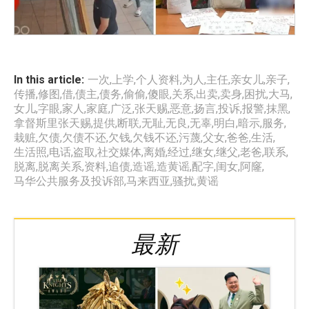
In this article:
一次
,
上学
,
个人资料
,
为人
,
主任
,
亲女儿
,
亲子
,
传播
,
修图
,
借
,
债主
,
债务
,
偷偷
,
傻眼
,
关系
,
出卖
,
卖身
,
困扰
,
大马
,
女儿
,
字眼
,
家人
,
家庭
,
广泛
,
张天赐
,
恶意
,
扬言
,
投诉
,
报警
,
抹黑
,
拿督斯里张天赐
,
提供
,
断联
,
无耻
,
无良
,
无辜
,
明白
,
暗示
,
服务
,
栽赃
,
欠债
,
欠债不还
,
欠钱
,
欠钱不还
,
污蔑
,
父女
,
爸爸
,
生活
,
生活照
,
电话
,
盗取
,
社交媒体
,
离婚
,
经过
,
继女
,
继父
,
老爸
,
联系
,
脱离
,
脱离关系
,
资料
,
追债
,
造谣
,
造黄谣
,
配字
,
闺女
,
阿窿
,
马华公共服务及投诉部
,
马来西亚
,
骚扰
,
黄谣
最新