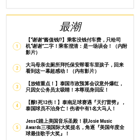
最潮
【“谢谢”酱值钱⁉️】乘客没钱付车费，只给司
机“谢谢”二字！乘客澄清：是一场误会！（内附
影片）
大马母亲去厕所拜托保安帮看车里孩子，回来
看到这一幕超感动！（内有影片）
【放错重点！】泰国市政预算会议意外爆红，
只因女公务员太吸睛！本尊现身回应！
【酿1死12伤！】泰南足球赛遇『天打雷劈』，
泰国球员不治身亡！伤者中有1名大马人！
JessC踏上美国音乐圣殿！获Josie Music
Awards三项国际大奖提名，角逐『美国年度全
球最佳歌手大奖』！