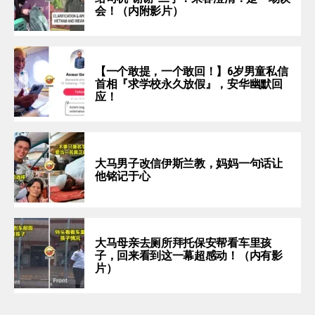
会！（内附影片）
【一个敢提，一个敢回！】6岁男童私信
首相『求学校永久放假』，安华幽默回
应！
大马男子改信伊斯兰教，妈妈一句话让
他铭记于心
大马母亲去厕所拜托保安帮看车里孩
子，回来看到这一幕超感动！（内有影
片）