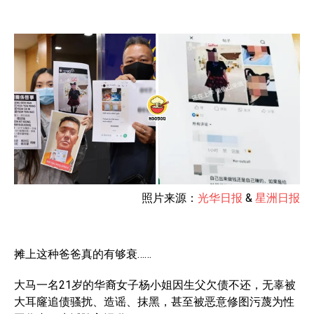
照片来源：
光华日报
&
星洲日报
摊上这种爸爸真的有够衰……
大马一名21岁的华裔女子杨小姐因生父欠债不还，无辜被
大耳窿追债骚扰、造谣、抹黑，甚至被恶意修图污蔑为性