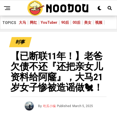
大马
网红
YouTuber
90后
00后
美女
视频
TOPICS
时事
【已断联11年！】老爸
欠债不还『还把亲女儿
资料给阿窿』，大马21
岁女子惨被造谣做🐔！
By
吃瓜小编
Published
March 5, 2025