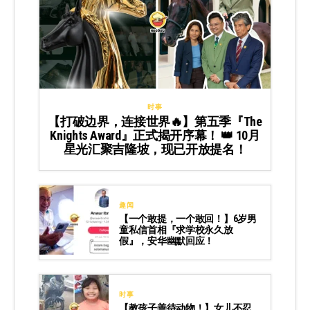
时事
【打破边界，连接世界🔥】第五季『The
Knights Award』正式揭开序幕！ 👑 10月
星光汇聚吉隆坡，现已开放提名！
趣闻
【一个敢提，一个敢回！】6岁男
童私信首相『求学校永久放
假』，安华幽默回应！
时事
【教孩子善待动物！】女儿不忍