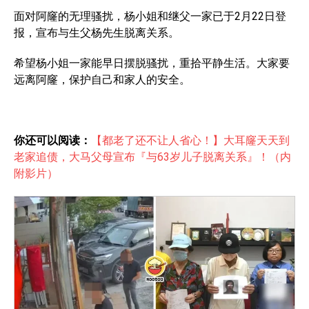
面对阿窿的无理骚扰，杨小姐和继父一家已于2月22日登
报，宣布与生父杨先生脱离关系。
希望杨小姐一家能早日摆脱骚扰，重拾平静生活。大家要
远离阿窿，保护自己和家人的安全。
你还可以阅读：
【都老了还不让人省心！】大耳窿天天到
老家追债，大马父母宣布『与63岁儿子脱离关系』！（内
附影片）