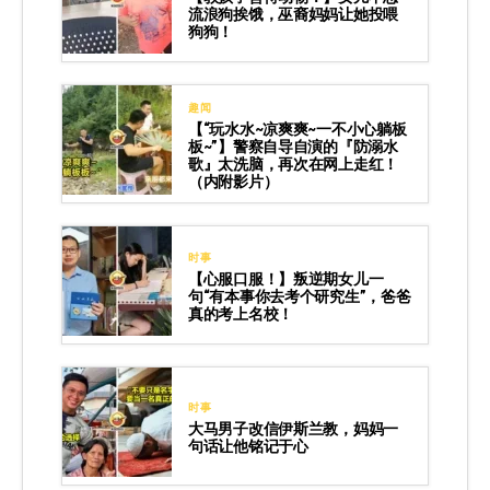
流浪狗挨饿，巫裔妈妈让她投喂
狗狗！
趣闻
【“玩水水~凉爽爽~一不小心躺板
板~”】警察自导自演的『防溺水
歌』太洗脑，再次在网上走红！
（内附影片）
时事
【心服口服！】叛逆期女儿一
句“有本事你去考个研究生”，爸爸
真的考上名校！
时事
大马男子改信伊斯兰教，妈妈一
句话让他铭记于心