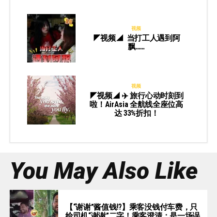
视频
◤视频◢ 当打工人遇到阿
飘……
视频
◤视频◢ ✈️ 旅行心动时刻到
啦！AirAsia 全航线全座位高
达 33%折扣！
You May Also Like
【“谢谢”酱值钱⁉️】乘客没钱付车费，只
给司机“谢谢”二字！乘客澄清：是一场误