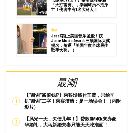
『天打雷劈』，泰国球员不治身
亡！伤者中有1名大马人！
通稿
JessC踏上美国音乐圣殿！获
Josie Music Awards三项国际大奖
提名，角逐『美国年度全球最佳
歌手大奖』！
最潮
【“谢谢”酱值钱⁉️】乘客没钱付车费，只给司
机“谢谢”二字！乘客澄清：是一场误会！（内附
影片）
【风光一天，欠债几年！】贷款RM40k来办豪
华婚礼，大马新婚夫妻只能天天吃泡面！