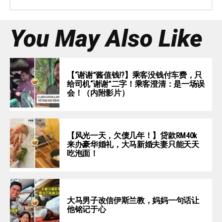
You May Also Like
【“谢谢”酱值钱⁉️】乘客没钱付车费，只
给司机“谢谢”二字！乘客澄清：是一场误
会！（内附影片）
【风光一天，欠债几年！】贷款RM40k
来办豪华婚礼，大马新婚夫妻只能天天
吃泡面！
大马男子改信伊斯兰教，妈妈一句话让
他铭记于心