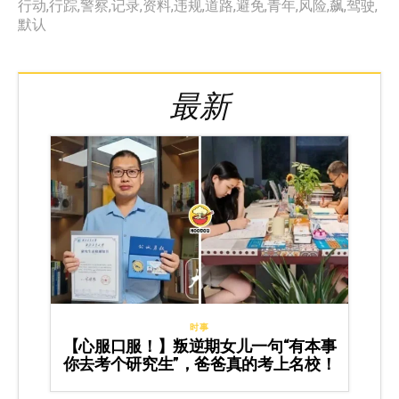
行动
,
行踪
,
警察
,
记录
,
资料
,
违规
,
道路
,
避免
,
青年
,
风险
,
飙
,
驾驶
,
默认
最新
时事
【心服口服！】叛逆期女儿一句“有本事
你去考个研究生”，爸爸真的考上名校！