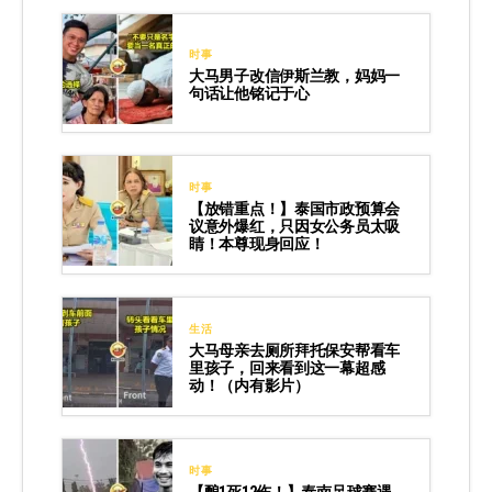
时事
大马男子改信伊斯兰教，妈妈一
句话让他铭记于心
时事
【放错重点！】泰国市政预算会
议意外爆红，只因女公务员太吸
睛！本尊现身回应！
生活
大马母亲去厕所拜托保安帮看车
里孩子，回来看到这一幕超感
动！（内有影片）
时事
【酿1死12伤！】泰南足球赛遇