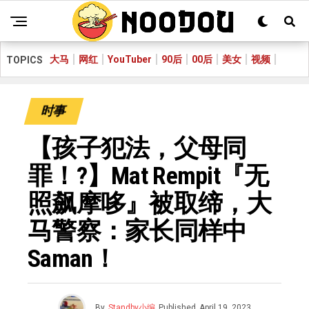
大马
网红
YouTuber
90后
00后
美女
视频
TOPICS
时事
【孩子犯法，父母同
罪！?】Mat Rempit『无
照飙摩哆』被取缔，大
马警察：家长同样中
Saman！
By
Standby小编
Published
April 19, 2023