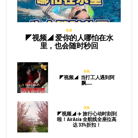
视频
◤视频◢ 爱你的人哪怕在水
里，也会随时秒回
视频
◤视频◢ 当打工人遇到阿
飘……
视频
◤视频◢ ✈️ 旅行心动时刻到
啦！AirAsia 全航线全座位高
达 33%折扣！