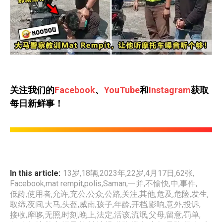
关注我们的
Facebook
、
YouTube
和
Instagram
获取
每日新鲜事！
In this article:
13岁
,
18辆
,
2023年
,
22岁
,
4月17日
,
62张
,
Facebook
,
mat rempit
,
polis
,
Saman
,
一并
,
不愉快
,
中
,
事件
,
低龄
,
使用者
,
允许
,
充公
,
公众
,
公路
,
关注
,
其他
,
危及
,
危险
,
发生
,
取缔
,
夜间
,
大马
,
头盔
,
威南
,
孩子
,
年龄
,
开档
,
影响
,
意外
,
投诉
,
接收
,
摩哆
,
无照
,
时刻
,
晚上
,
法定
,
活该
,
流氓
,
父母
,
留意
,
罚单
,