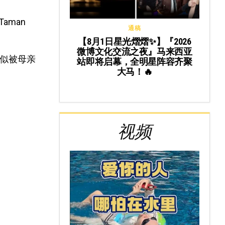
aman
通稿
【8月1日星光熠熠✨】『2026
微博文化交流之夜』马来西亚
疑似被母亲
站即将启幕，全明星阵容齐聚
大马！🔥
视频