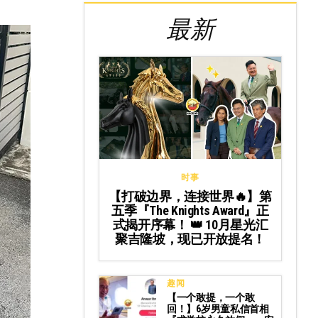
最新
时事
【打破边界，连接世界🔥】第
五季『The Knights Award』正
式揭开序幕！ 👑 10月星光汇
聚吉隆坡，现已开放提名！
趣闻
【一个敢提，一个敢
回！】6岁男童私信首相