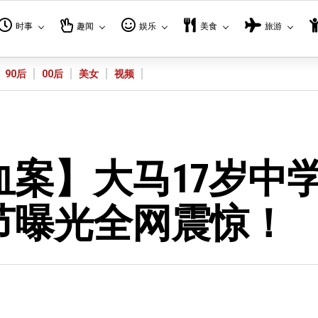
时事
趣闻
娱乐
美食
旅游
90后
00后
美女
视频
案】大马17岁中
节曝光全网震惊！