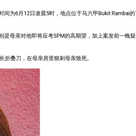
间为6月12日凌晨5时，地点位于马六甲Bukit Rambai的T
别是母亲对他即将应考SPM的高期望，加上案发前一晚
分长折叠刀，在母亲房里狠刺母亲致死。