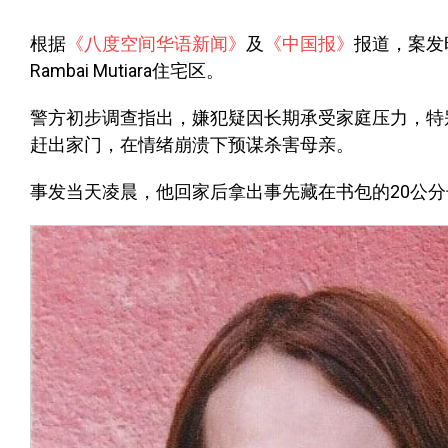
根据
《八度空间华语新闻》
及
《中国报》
报道，案发时
Rambai Mutiara住宅区。
警方初步调查指出，嫌犯疑因长期承受家庭压力，特
赶出家门，在情绪崩溃下预谋杀害母亲。
事发当天凌晨，他回家后拿出事先藏在书包的20公