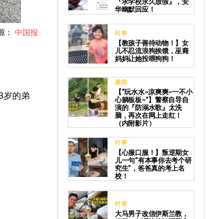
『求学校永久放假』，安
华幽默回应！
源：
中国报
时事
【教孩子善待动物！】女
儿不忍流浪狗挨饿，巫裔
妈妈让她投喂狗狗！
趣闻
【“玩水水~凉爽爽~一不小
3岁的弟
心躺板板~”】警察自导自
演的『防溺水歌』太洗
脑，再次在网上走红！
（内附影片）
时事
【心服口服！】叛逆期女
儿一句“有本事你去考个研
究生”，爸爸真的考上名
校！
时事
大马男子改信伊斯兰教，