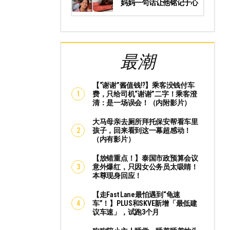
妈妈一句话让他铭记于心
最潮
【“谢谢”酱值钱⁉️】乘客没钱付车
费，只给司机“谢谢”二字！乘客澄
清：是一场误会！（内附影片）
大马母亲去厕所拜托保安帮看车里
孩子，回来看到这一幕超感动！
（内有影片）
【放错重点！】泰国市政预算会议
意外爆红，只因女公务员太吸睛！
本尊现身回应！
【走Fast Lane最怕遇到“龟速
车”！】PLUS和SKVE新增「最低建
议车速」，试跑3个月