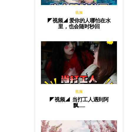
视频
◤视频◢ 爱你的人哪怕在水
里，也会随时秒回
视频
◤视频◢ 当打工人遇到阿
飘……