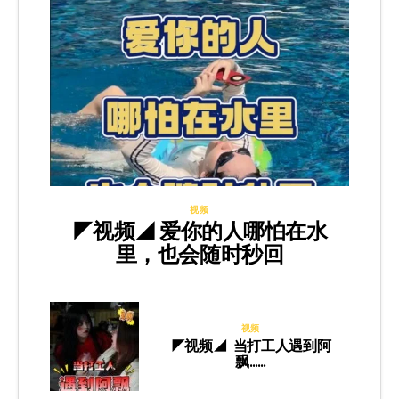
视频
◤视频◢ 爱你的人哪怕在水
里，也会随时秒回
视频
◤视频◢ 当打工人遇到阿
飘……