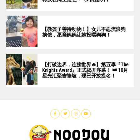
【教孩子善待动物！】女儿不忍流浪狗
挨饿，巫裔妈妈让她投喂狗狗！
【打破边界，连接世界🔥】第五季『The
Knights Award』正式揭开序幕！ 👑 10月
星光汇聚吉隆坡，现已开放提名！