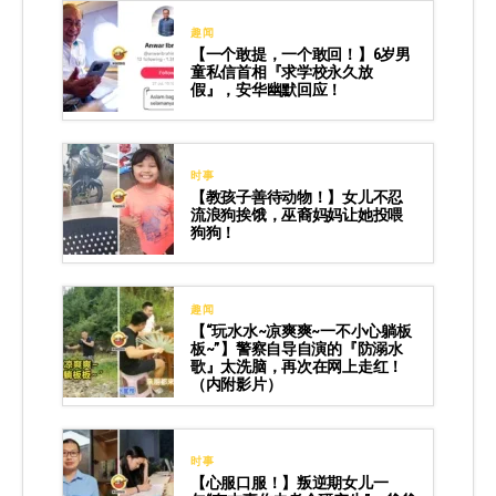
趣闻
【一个敢提，一个敢回！】6岁男
童私信首相『求学校永久放
假』，安华幽默回应！
时事
【教孩子善待动物！】女儿不忍
流浪狗挨饿，巫裔妈妈让她投喂
狗狗！
趣闻
【“玩水水~凉爽爽~一不小心躺板
板~”】警察自导自演的『防溺水
歌』太洗脑，再次在网上走红！
（内附影片）
时事
【心服口服！】叛逆期女儿一