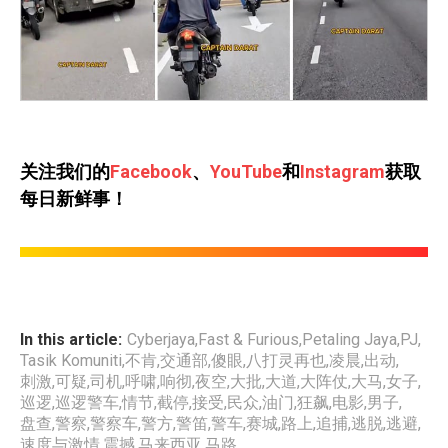
关注我们的
Facebook
、
YouTube
和
Instagram
获取
每日新鲜事！
In this article:
Cyberjaya
,
Fast & Furious
,
Petaling Jaya
,
PJ
,
Tasik Komuniti
,
不肯
,
交通部
,
傻眼
,
八打灵再也
,
凌晨
,
出动
,
刺激
,
可疑
,
司机
,
呼啸
,
响彻
,
夜空
,
大批
,
大道
,
大阵仗
,
大马
,
女子
,
巡逻
,
巡逻警车
,
情节
,
截停
,
接受
,
民众
,
油门
,
狂飙
,
电影
,
男子
,
盘查
,
警察
,
警察车
,
警方
,
警笛
,
警车
,
赛城
,
路上
,
追捕
,
逃脱
,
逃避
,
速度与激情
,
震撼
,
马来西亚
,
马路