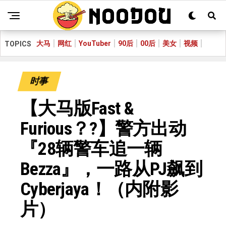
大马
网红
YouTuber
90后
00后
美女
视频
TOPICS
时事
【大马版Fast &
Furious？?】警方出动
『28辆警车追一辆
Bezza』，一路从PJ飙到
Cyberjaya！（内附影
片）