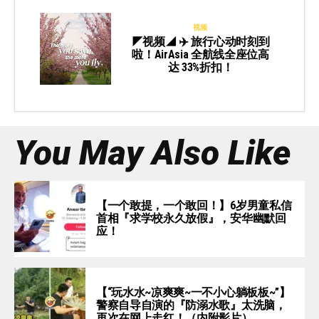
视频
◤视频◢ ✈️ 旅行心动时刻到
啦！AirAsia 全航线全座位高
达 33%折扣！
You May Also Like
【一个敢提，一个敢回！】6岁男童私信
首相『求学校永久放假』，安华幽默回
应！
【“玩水水~凉爽爽~一不小心躺板板~”】
警察自导自演的『防溺水歌』太洗脑，
再次在网上走红！（内附影片）