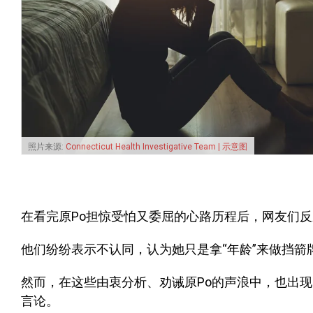
照片来源:
Connecticut Health Investigative Team | 示意图
在看完原Po担惊受怕又委屈的心路历程后，网友们
他们纷纷表示不认同，认为她只是拿“年龄”来做挡
然而，在这些由衷分析、劝诫原Po的声浪中，也出
言论。