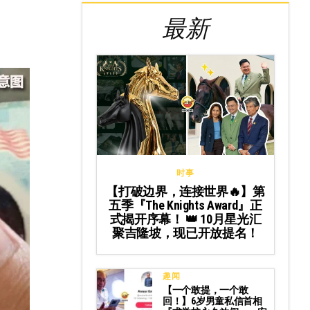
最新
时事
【打破边界，连接世界🔥】第
五季『The Knights Award』正
式揭开序幕！ 👑 10月星光汇
聚吉隆坡，现已开放提名！
趣闻
【一个敢提，一个敢
回！】6岁男童私信首相