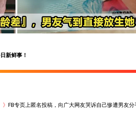
每日新鲜事！
a）》
FB专页上匿名投稿，向广大网友哭诉自己惨遭男友分