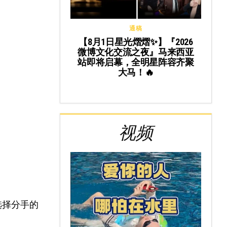
通稿
【8月1日星光熠熠✨】『2026
微博文化交流之夜』马来西亚
站即将启幕，全明星阵容齐聚
大马！🔥
视频
选择分手的