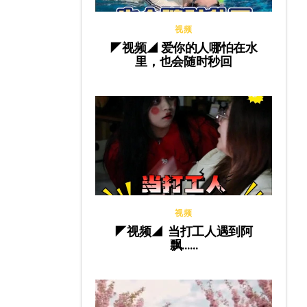
视频
◤视频◢ 爱你的人哪怕在水
里，也会随时秒回
视频
◤视频◢ 当打工人遇到阿
飘……