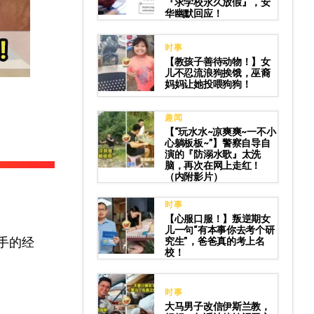
『求学校永久放假』，安
华幽默回应！
时事
【教孩子善待动物！】女
儿不忍流浪狗挨饿，巫裔
妈妈让她投喂狗狗！
趣闻
【“玩水水~凉爽爽~一不小
心躺板板~”】警察自导自
演的『防溺水歌』太洗
脑，再次在网上走红！
（内附影片）
时事
【心服口服！】叛逆期女
儿一句“有本事你去考个研
手的经
究生”，爸爸真的考上名
校！
时事
大马男子改信伊斯兰教，