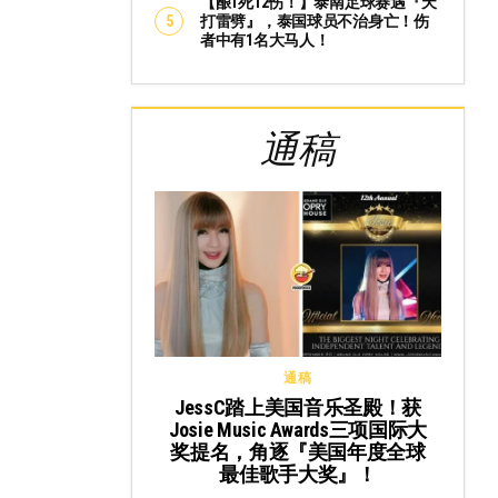
【酿1死12伤！】泰南足球赛遇『天
打雷劈』，泰国球员不治身亡！伤
者中有1名大马人！
通稿
通稿
JessC踏上美国音乐圣殿！获
Josie Music Awards三项国际大
奖提名，角逐『美国年度全球
最佳歌手大奖』！