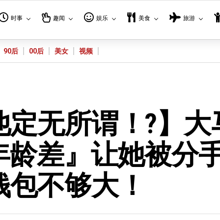
时事
趣闻
娱乐
美食
旅游
90后
00后
美女
视频
他定无所谓！?】大
年龄差』让她被分
钱包不够大！