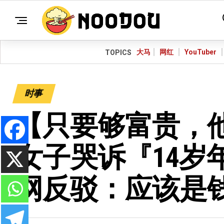
大马
网红
YouTuber
TOPICS
时事
【只要够富贵，
女子哭诉『14岁
网反驳：应该是