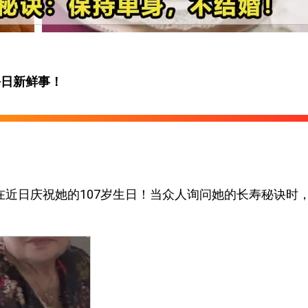
每日新鲜事！
nore在近日庆祝她的107岁生日！当众人询问她的长寿秘诀时