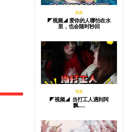
视频
◤视频◢ 爱你的人哪怕在水
里，也会随时秒回
视频
◤视频◢ 当打工人遇到阿
飘……