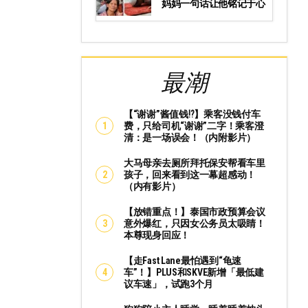
妈妈一句话让他铭记于心
最潮
【“谢谢”酱值钱⁉️】乘客没钱付车
费，只给司机“谢谢”二字！乘客澄
清：是一场误会！（内附影片）
大马母亲去厕所拜托保安帮看车里
孩子，回来看到这一幕超感动！
（内有影片）
【放错重点！】泰国市政预算会议
意外爆红，只因女公务员太吸睛！
本尊现身回应！
【走Fast Lane最怕遇到“龟速
车”！】PLUS和SKVE新增「最低建
议车速」，试跑3个月