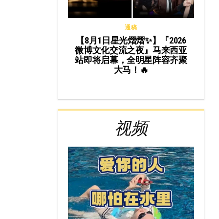
通稿
【8月1日星光熠熠✨】『2026
微博文化交流之夜』马来西亚
站即将启幕，全明星阵容齐聚
大马！🔥
视频