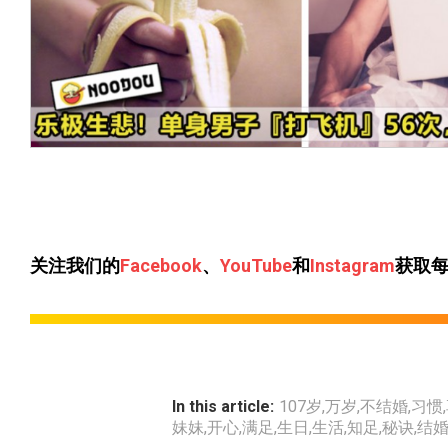
关注我们的
Facebook
、
YouTube
和
Instagram
获取
In this article:
107岁
,
万岁
,
不结婚
,
习惯
,
妹妹
,
开心
,
满足
,
生日
,
生活
,
知足
,
秘诀
,
结