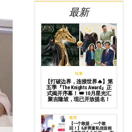
最新
时事
【打破边界，连接世界🔥】第
五季『The Knights Award』正
式揭开序幕！ 👑 10月星光汇
聚吉隆坡，现已开放提名！
趣闻
【一个敢提，一个敢
回！】6岁男童私信首相