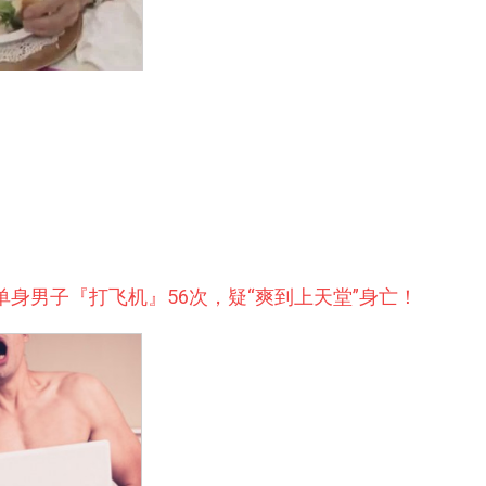
 单身男子『打飞机』56次，疑“爽到上天堂”身亡！