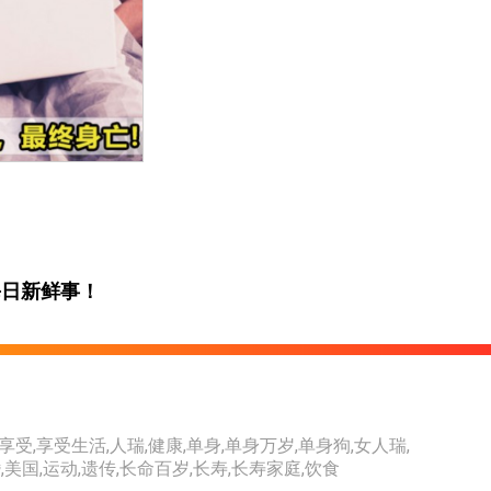
每日新鲜事！
享受
,
享受生活
,
人瑞
,
健康
,
单身
,
单身万岁
,
单身狗
,
女人瑞
,
婚
,
美国
,
运动
,
遗传
,
长命百岁
,
长寿
,
长寿家庭
,
饮食