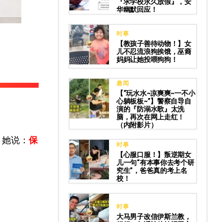
『求学校永久放假』，安
华幽默回应！
时事
【教孩子善待动物！】女
儿不忍流浪狗挨饿，巫裔
妈妈让她投喂狗狗！
趣闻
【“玩水水~凉爽爽~一不小
心躺板板~”】警察自导自
演的『防溺水歌』太洗
脑，再次在网上走红！
（内附影片）
，她说：
保
时事
【心服口服！】叛逆期女
儿一句“有本事你去考个研
究生”，爸爸真的考上名
校！
时事
大马男子改信伊斯兰教，