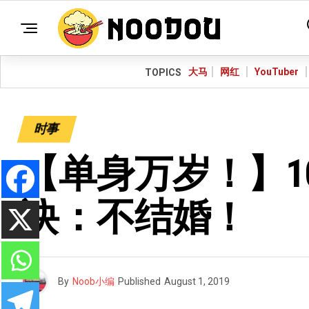
大马
网红
YouTuber
TOPICS
时事
【单身万岁！】1
诀：不结婚！
By
Noob小编
Published
August 1, 2019