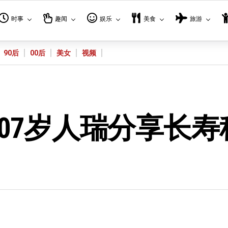
时事
趣闻
娱乐
美食
旅游
90后
00后
美女
视频
07岁人瑞分享长寿