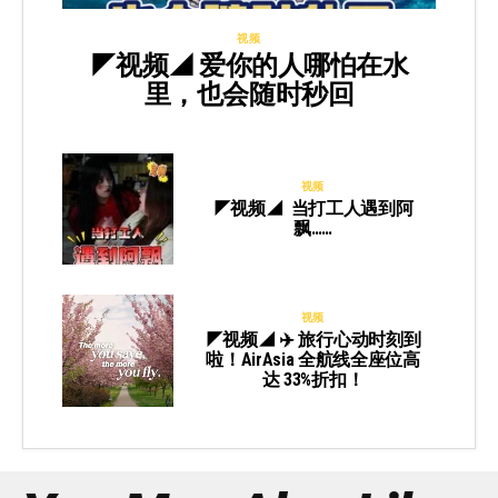
视频
◤视频◢ 爱你的人哪怕在水
里，也会随时秒回
视频
◤视频◢ 当打工人遇到阿
飘……
视频
◤视频◢ ✈️ 旅行心动时刻到
啦！AirAsia 全航线全座位高
达 33%折扣！