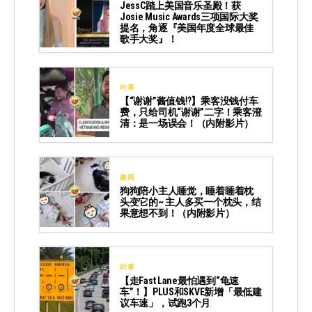
JessC踏上美国音乐圣殿！获
Josie Music Awards三项国际大奖
提名，角逐『美国年度全球最佳
歌手大奖』！
时事
【“谢谢”酱值钱⁉️】乘客没钱付车
费，只给司机“谢谢”二字！乘客澄
清：是一场误会！（内附影片）
趣闻
狗狗陪小主人睡觉，睡着睡着枕
头变它的~ 主人多买一个枕头，结
果意想不到！（内附影片）
时事
【走Fast Lane最怕遇到“龟速
车”！】PLUS和SKVE新增「最低建
议车速」，试跑3个月