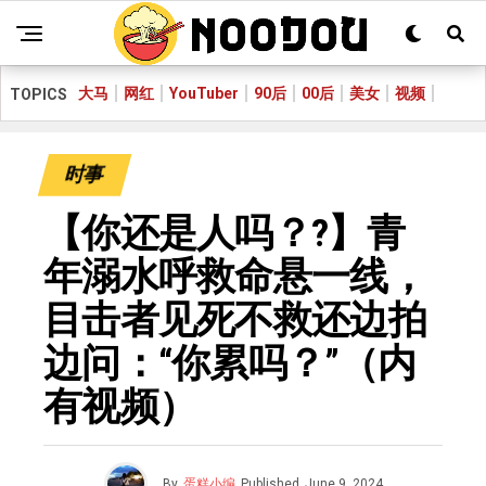
大马
网红
YouTuber
90后
00后
美女
视频
TOPICS
时事
【你还是人吗？?】青
年溺水呼救命悬一线，
目击者见死不救还边拍
边问：“你累吗？”（内
有视频）
By
蛋糕小编
Published
June 9, 2024