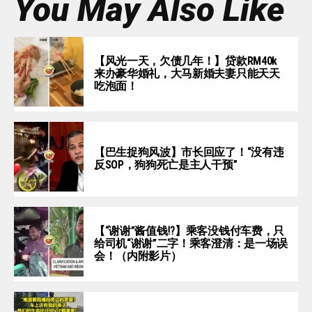
You May Also Like
【风光一天，欠债几年！】贷款RM40k
来办豪华婚礼，大马新婚夫妻只能天天
吃泡面！
【巴生捉狗风波】市长回应了！“没有违
反SOP，狗狗死亡是主人干预”
【“谢谢”酱值钱⁉️】乘客没钱付车费，只
给司机“谢谢”二字！乘客澄清：是一场误
会！（内附影片）