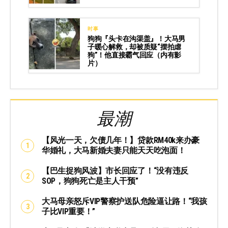
时事
狗狗『头卡在沟渠盖』！大马男
子暖心解救，却被质疑“摆拍虐
狗”！他直接霸气回应（内有影
片）
最潮
【风光一天，欠债几年！】贷款RM40k来办豪
华婚礼，大马新婚夫妻只能天天吃泡面！
【巴生捉狗风波】市长回应了！“没有违反
SOP，狗狗死亡是主人干预”
大马母亲怒斥VIP警察护送队危险逼让路！“我孩
子比VIP重要！”