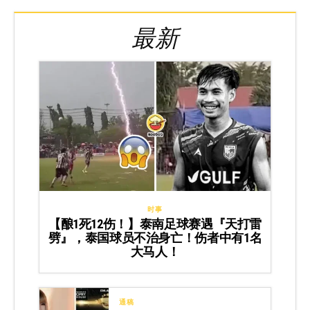
最新
时事
【酿1死12伤！】泰南足球赛遇『天打雷
劈』，泰国球员不治身亡！伤者中有1名
大马人！
通稿