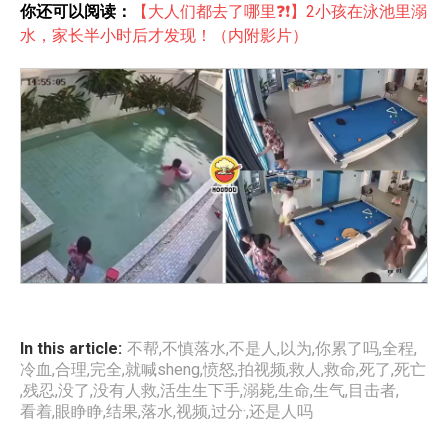
你还可以阅读：
【大人们都去了哪里❓❗】2小孩在泳池里溺
水，家长半小时后才发现！（内附影片）
In this article:
不帮
,
不慎落水
,
不是人
,
以为
,
你累了吗
,
全程
,
冷血
,
合理
,
完全
,
就喊sheng
,
愤怒
,
拍视频
,
救人
,
救命
,
死了
,
死亡
,
残忍
,
没了
,
没有人救
,
活生生下手
,
溺毙
,
生命
,
生气
,
目击者
,
看着
,
眼睁睁
,
结果
,
落水
,
视频
,
过分·
,
还是人吗