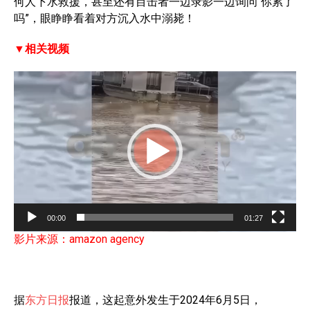
何人下水救援，甚至还有目击者一边录影一边询问“你累了
吗”，眼睁睁看着对方沉入水中溺毙！
▼相关视频
V
i
d
e
o
P
l
a
00:00
01:27
y
影片来源：amazon agency
e
r
据
东方日报
报道，这起意外发生于2024年6月5日，