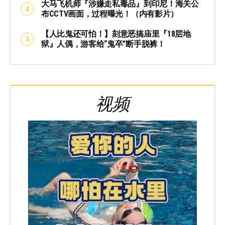
大马飞机师『涉嫌走私毒品』到印尼！海关公
布CCTV画面，过程曝光！（内有影片）
【人比鬼还可怕！】刻意恶搞庙里『18层地
狱』人偶，游客给“鬼卒”断手脱裤！
视频