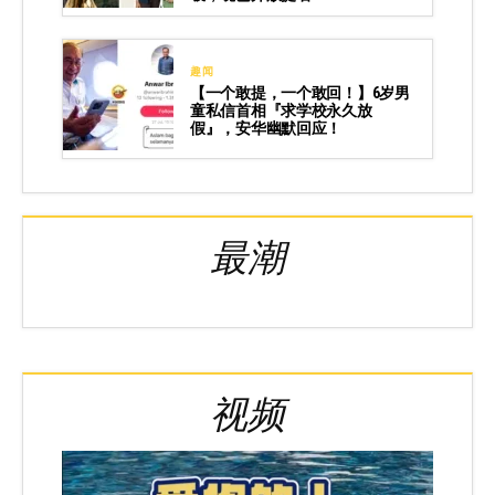
趣闻
【一个敢提，一个敢回！】6岁男
童私信首相『求学校永久放
假』，安华幽默回应！
最潮
视频