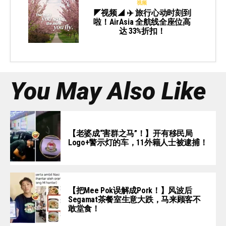
视频
◤视频◢ ✈️ 旅行心动时刻到
啦！AirAsia 全航线全座位高
达 33%折扣！
You May Also Like
【老婆成“害群之马”！】开有移民局
Logo+警示灯的车，11外籍人士被逮捕！
【把Mee Pok误解成Pork！】风波后
Segamat茶餐室生意大跌，马来顾客不
敢堂食！