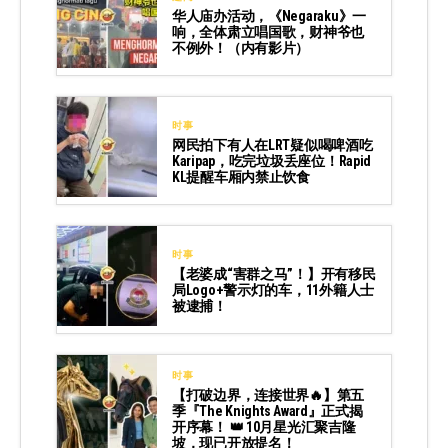
华人庙办活动，《Negaraku》一
响，全体肃立唱国歌，财神爷也
不例外！（内有影片）
时事
网民拍下有人在LRT疑似喝啤酒吃
Karipap，吃完垃圾丢座位！Rapid
KL提醒车厢内禁止饮食
时事
【老婆成“害群之马”！】开有移民
局Logo+警示灯的车，11外籍人士
被逮捕！
时事
【打破边界，连接世界🔥】第五
季『The Knights Award』正式揭
开序幕！ 👑 10月星光汇聚吉隆
坡，现已开放提名！