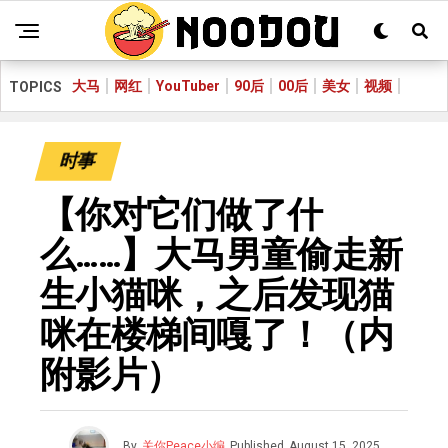
大马
网红
YouTuber
90后
00后
美女
视频
TOPICS
时事
【你对它们做了什
么……】大马男童偷走新
生小猫咪，之后发现猫
咪在楼梯间嘎了！（内
附影片）
By
关你Peace小编
Published
August 15, 2025