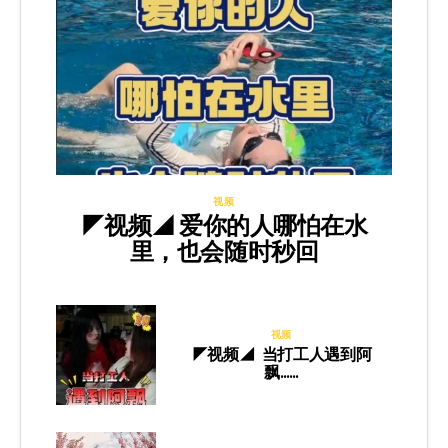
视频
◤视频◢ 爱你的人哪怕在水
里，也会随时秒回
视频
◤视频◢ 当打工人遇到阿
飘……