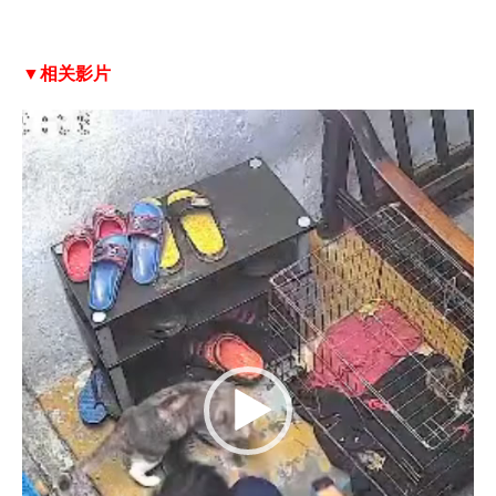
▼相关影片
V
i
d
e
o
P
l
a
y
e
r