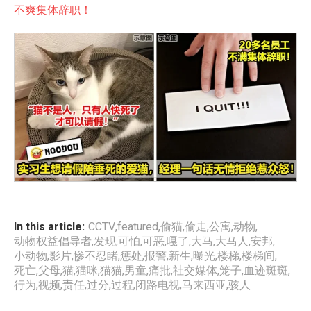
不爽集体辞职！
In this article:
CCTV
,
featured
,
偷猫
,
偷走
,
公寓
,
动物
,
动物权益倡导者
,
发现
,
可怕
,
可恶
,
嘎了
,
大马
,
大马人
,
安邦
,
小动物
,
影片
,
惨不忍睹
,
惩处
,
报警
,
新生
,
曝光
,
楼梯
,
楼梯间
,
死亡
,
父母
,
猫
,
猫咪
,
猫猫
,
男童
,
痛批
,
社交媒体
,
笼子
,
血迹斑斑
,
行为
,
视频
,
责任
,
过分
,
过程
,
闭路电视
,
马来西亚
,
骇人