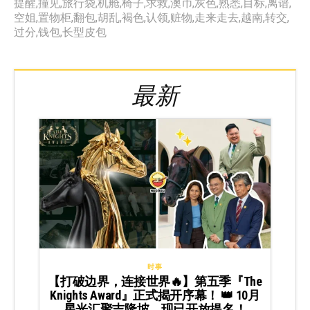
提醒
,
撞见
,
旅行袋
,
机舱
,
椅子
,
求救
,
澳币
,
灰色
,
熟悉
,
目标
,
离谱
,
空姐
,
置物柜
,
翻包
,
胡乱
,
褐色
,
认领
,
赃物
,
走来走去
,
越南
,
转交
,
过分
,
钱包
,
长型皮包
最新
时事
【打破边界，连接世界🔥】第五季『The
Knights Award』正式揭开序幕！ 👑 10月
星光汇聚吉隆坡，现已开放提名！