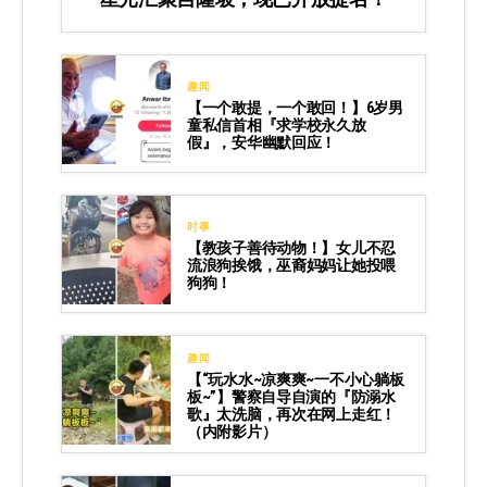
趣闻
【一个敢提，一个敢回！】6岁男
童私信首相『求学校永久放
假』，安华幽默回应！
时事
【教孩子善待动物！】女儿不忍
流浪狗挨饿，巫裔妈妈让她投喂
狗狗！
趣闻
【“玩水水~凉爽爽~一不小心躺板
板~”】警察自导自演的『防溺水
歌』太洗脑，再次在网上走红！
（内附影片）