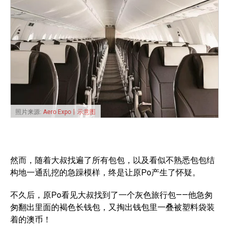
照片来源:
Aero Expo丨示意图
然而，随着大叔找遍了所有包包，以及看似不熟悉包包结
构地一通乱挖的急躁模样，终是让原Po产生了怀疑。
不久后，原Po看见大叔找到了一个灰色旅行包——他急匆
匆翻出里面的褐色长钱包，又掏出钱包里一叠被塑料袋装
着的澳币！