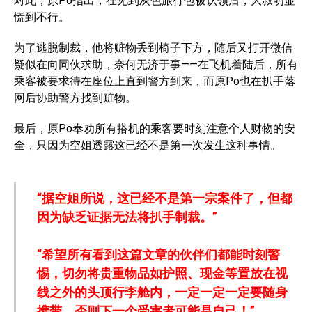
对此，原Po指出，在见到灰色旅行包被认领后，大叔明显
慌到不行。
为了逃脱制裁，他将赃物丢到椅子下方，随后又打开微信
疑似在向同伙求助，奈何无济于事——在飞机着陆后，所有
乘客被要求待在座位上直到警方到来，而原Po也在扒手落
网后协助警方找到赃物。
最后，原Po奉劝所有搭机的乘客要时刻注意个人财物的安
全，只因为空姐透露这已经不是第一次发生这种事情。
“据空姐所说，这已经不是第一宗案件了，但都
因为缺乏证据无法将扒手制裁。”
“希望所有看到这篇文章的伙伴们都能时刻警
惕，切勿将贵重物品如护照、现金等置放在视
线之外的头顶行李舱内，一定一定一定要随身
携带，否则下一个受害者可能是自己！”