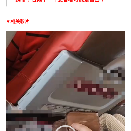
▼相关影片
V
i
d
e
o
P
l
a
y
e
r