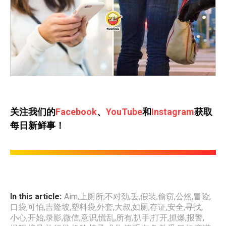
关注我们的
Facebook
、
YouTube
和
Instagram
获取
每日新鲜事！
In this article:
Aim
,
上厕所
,
不对劲
,
丢
,
假装
,
偷窃
,
公然
,
冒险
,
口袋
,
可怕
,
吉隆坡
,
塑料袋
,
外套
,
大叔
,
如厕
,
存证
,
安全
,
寻找
,
小心
,
开始
,
录影
,
微信
,
意识
,
慌乱
,
所有
,
扒手
,
打开
,
抓爆
,
报警
,