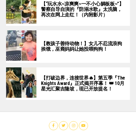
【“玩水水~凉爽爽~一不小心躺板板~”】
警察自导自演的『防溺水歌』太洗脑，
再次在网上走红！（内附影片）
【教孩子善待动物！】女儿不忍流浪狗
挨饿，巫裔妈妈让她投喂狗狗！
【打破边界，连接世界🔥】第五季『The
Knights Award』正式揭开序幕！ 👑 10月
星光汇聚吉隆坡，现已开放提名！