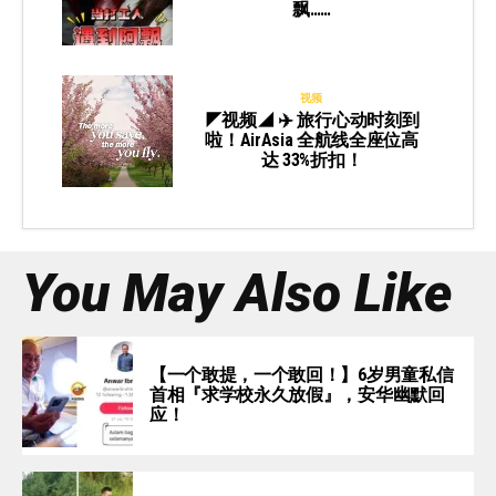
飘……
视频
◤视频◢ ✈️ 旅行心动时刻到
啦！AirAsia 全航线全座位高
达 33%折扣！
You May Also Like
【一个敢提，一个敢回！】6岁男童私信
首相『求学校永久放假』，安华幽默回
应！