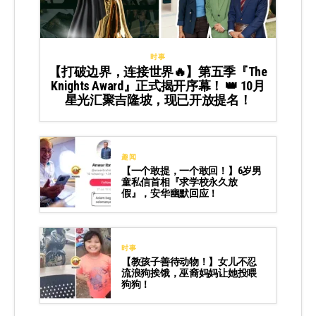
时事
【打破边界，连接世界🔥】第五季『The
Knights Award』正式揭开序幕！ 👑 10月
星光汇聚吉隆坡，现已开放提名！
趣闻
【一个敢提，一个敢回！】6岁男
童私信首相『求学校永久放
假』，安华幽默回应！
时事
【教孩子善待动物！】女儿不忍
流浪狗挨饿，巫裔妈妈让她投喂
狗狗！