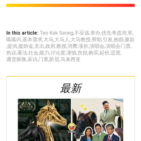
In this article:
Teo Kok Seong
,
不应该
,
举办
,
优先考虑
,
吃草
,
呱呱叫
,
基本需求
,
大马
,
大马人
,
大马教授
,
帮助
,
引发
,
抱怨
,
拨款
,
提供
,
援助金
,
支出
,
政府
,
教授
,
消费
,
涨价
,
演唱会
,
演唱会门票
,
热议
,
看法
,
社会
,
能力
,
讨论度
,
谨慎
,
负担
,
购买
,
起价
,
适度
,
通货膨胀
,
采访
,
门票
,
阶层
,
马来西亚
最新