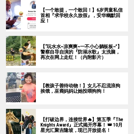
【一个敢提，一个敢回！】6岁男童私信
首相『求学校永久放假』，安华幽默回
应！
【“玩水水~凉爽爽~一不小心躺板板~”】
警察自导自演的『防溺水歌』太洗脑，
再次在网上走红！（内附影片）
【教孩子善待动物！】女儿不忍流浪狗
挨饿，巫裔妈妈让她投喂狗狗！
【打破边界，连接世界🔥】第五季『The
Knights Award』正式揭开序幕！ 👑 10月
星光汇聚吉隆坡，现已开放提名！