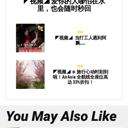
◤视频◢ 爱你的人哪怕在水
里，也会随时秒回
视频
◤视频◢ 当打工人遇到阿
飘……
视频
◤视频◢ ✈️ 旅行心动时刻到
啦！AirAsia 全航线全座位高
达 33%折扣！
You May Also Like