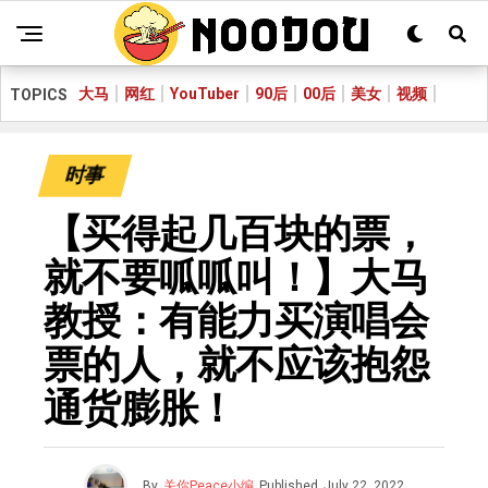
大马
网红
YouTuber
90后
00后
美女
视频
TOPICS
时事
【买得起几百块的票，
就不要呱呱叫！】大马
教授：有能力买演唱会
票的人，就不应该抱怨
通货膨胀！
By
关你Peace小编
Published
July 22, 2022