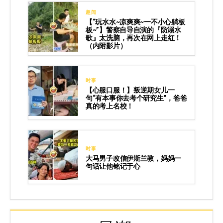
趣闻
【“玩水水~凉爽爽~一不小心躺板
板~”】警察自导自演的『防溺水
歌』太洗脑，再次在网上走红！
（内附影片）
时事
【心服口服！】叛逆期女儿一
句“有本事你去考个研究生”，爸爸
真的考上名校！
时事
大马男子改信伊斯兰教，妈妈一
句话让他铭记于心