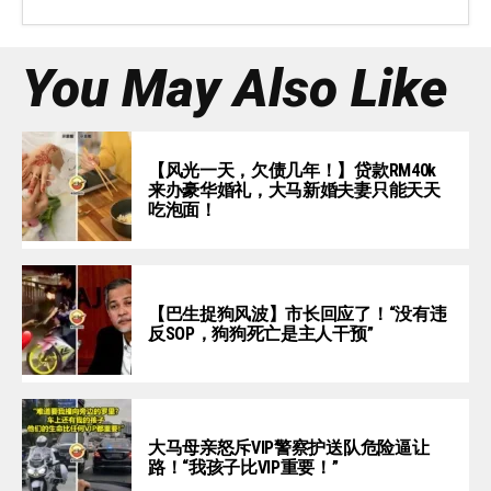
You May Also Like
【风光一天，欠债几年！】贷款RM40k
来办豪华婚礼，大马新婚夫妻只能天天
吃泡面！
【巴生捉狗风波】市长回应了！“没有违
反SOP，狗狗死亡是主人干预”
大马母亲怒斥VIP警察护送队危险逼让
路！“我孩子比VIP重要！”