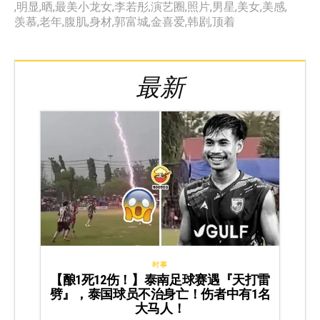
,
明显
,
晒
,
最美小龙女
,
李若彤
,
演艺圈
,
照片
,
男星
,
美女
,
美感
,
羡慕
,
老年
,
腹肌
,
身材
,
郭富城
,
金喜爱
,
韩剧
,
顶着
最新
时事
【酿1死12伤！】泰南足球赛遇『天打雷
劈』，泰国球员不治身亡！伤者中有1名
大马人！