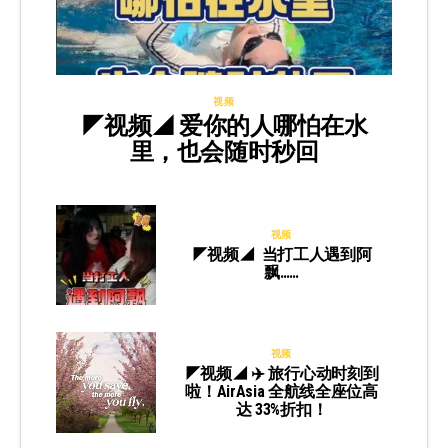
视频
◤视频◢ 爱你的人哪怕在水
里，也会随时秒回
视频
◤视频◢ 当打工人遇到阿
飘……
视频
◤视频◢ ✈️ 旅行心动时刻到
啦！AirAsia 全航线全座位高
达 33%折扣！