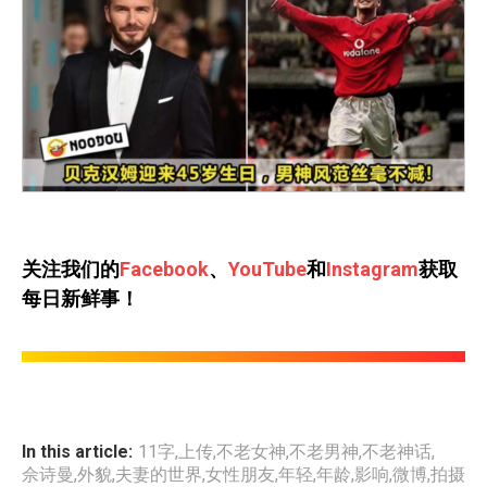
关注我们的
Facebook
、
YouTube
和
Instagram
获取
每日新鲜事！
In this article:
11字
,
上传
,
不老女神
,
不老男神
,
不老神话
,
佘诗曼
,
外貌
,
夫妻的世界
,
女性朋友
,
年轻
,
年龄
,
影响
,
微博
,
拍摄