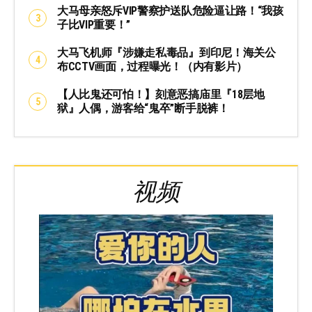
大马母亲怒斥VIP警察护送队危险逼让路！“我孩
子比VIP重要！”
大马飞机师『涉嫌走私毒品』到印尼！海关公
布CCTV画面，过程曝光！（内有影片）
【人比鬼还可怕！】刻意恶搞庙里『18层地
狱』人偶，游客给“鬼卒”断手脱裤！
视频