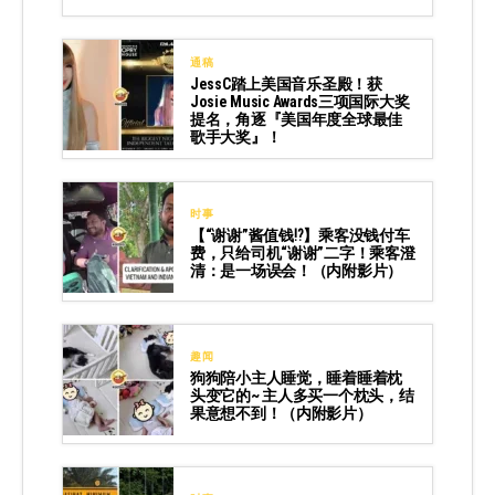
通稿
JessC踏上美国音乐圣殿！获
Josie Music Awards三项国际大奖
提名，角逐『美国年度全球最佳
歌手大奖』！
时事
【“谢谢”酱值钱⁉️】乘客没钱付车
费，只给司机“谢谢”二字！乘客澄
清：是一场误会！（内附影片）
趣闻
狗狗陪小主人睡觉，睡着睡着枕
头变它的~ 主人多买一个枕头，结
果意想不到！（内附影片）