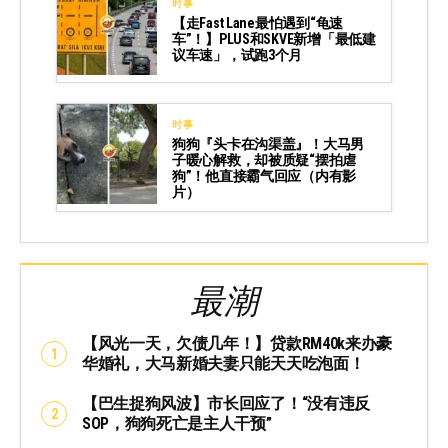
时事
【走Fast Lane最怕遇到“龟速
车”！】PLUS和SKVE新增「最低建
议车速」，试跑3个月
时事
狗狗『头卡在沟渠盖』！大马男
子暖心解救，却被质疑“摆拍虐
狗”！他直接霸气回应（内有影
片）
最潮
【风光一天，欠债几年！】贷款RM40k来办豪
华婚礼，大马新婚夫妻只能天天吃泡面！
【巴生捉狗风波】市长回应了！“没有违反
SOP，狗狗死亡是主人干预”