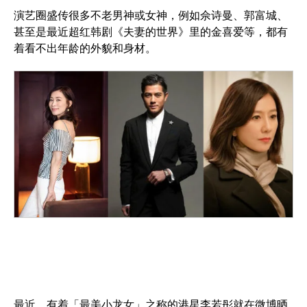
演艺圈盛传很多不老男神或女神，例如佘诗曼、郭富城、
甚至是最近超红韩剧《夫妻的世界》里的金喜爱等，都有
着看不出年龄的外貌和身材。
最近，有着「最美小龙女」之称的港星李若彤就在微博晒