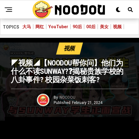
大马
网红
YouTuber
90后
00后
美女
视频
TOPICS
视频
◤视频◢【NOODOU帮你问】他们为
什么不读SUNWAY?❓揭秘贵族学校的
八卦事件? 校园杂菜饭刺客?
By
NOODOU
Published
February 21, 2024