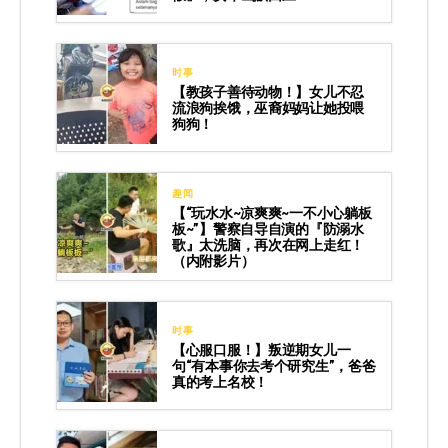
时事
【教孩子善待动物！】女儿不忍
流浪狗挨饿，巫裔妈妈让她投喂
狗狗！
趣闻
【“玩水水~凉爽爽~一不小心躺板
板~”】警察自导自演的『防溺水
歌』太洗脑，再次在网上走红！
（内附影片）
时事
【心服口服！】叛逆期女儿一
句“有本事你去考个研究生”，爸爸
真的考上名校！