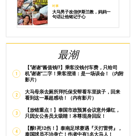
时事
大马男子改信伊斯兰教，妈妈一
句话让他铭记于心
最潮
【“谢谢”酱值钱⁉️】乘客没钱付车费，只给司
机“谢谢”二字！乘客澄清：是一场误会！（内附
影片）
大马母亲去厕所拜托保安帮看车里孩子，回来
看到这一幕超感动！（内有影片）
【放错重点！】泰国市政预算会议意外爆红，
只因女公务员太吸睛！本尊现身回应！
【酿1死12伤！】泰南足球赛遇『天打雷劈』，
泰国球员不治身亡！伤者中有1名大马人！