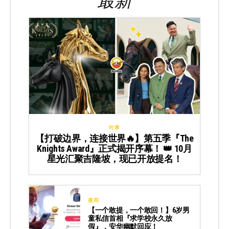
最新
时事
【打破边界，连接世界🔥】第五季『The
Knights Award』正式揭开序幕！ 👑 10月
星光汇聚吉隆坡，现已开放提名！
趣闻
【一个敢提，一个敢回！】6岁男
童私信首相『求学校永久放
假』，安华幽默回应！