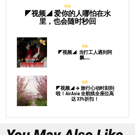
视频
◤视频◢ 爱你的人哪怕在水
里，也会随时秒回
视频
◤视频◢ 当打工人遇到阿
飘……
视频
◤视频◢ ✈️ 旅行心动时刻到
啦！AirAsia 全航线全座位高
达 33%折扣！
You May Also Like