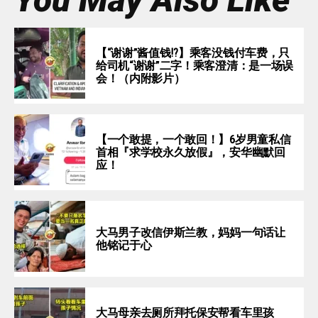
【“谢谢”酱值钱⁉️】乘客没钱付车费，只
给司机“谢谢”二字！乘客澄清：是一场误
会！（内附影片）
【一个敢提，一个敢回！】6岁男童私信
首相『求学校永久放假』，安华幽默回
应！
大马男子改信伊斯兰教，妈妈一句话让
他铭记于心
大马母亲去厕所拜托保安帮看车里孩